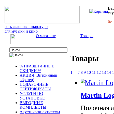
Ваш
ску
без
сеть салонов аппаратуры
для музыки и кино
О магазине
Товары
Товары
% ПРАЗДНИЧНЫЕ
СКИДКИ %
1
...
7
8
9
10
11
12
13
14
1
АКЦИЯ: Витринный
образец!
ПОДАРОЧНЫЕ
СЕРТИФИКАТЫ
УСЛУГИ ПО
Martin Lo
УСТАНОВКЕ
ВЫГОДНЫЕ
Полочная а
КОМПЛЕКТЫ!
Акустические системы