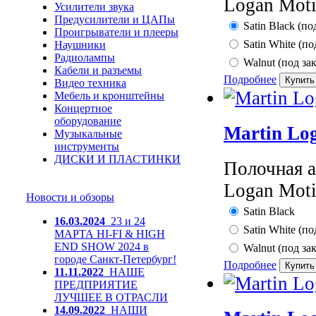
Logan Moti
Усилители звука
Предусилители и ЦАПы
Satin Black (по
Проигрыватели и плееры
Satin White (по
Наушники
Радиолампы
Walnut (под зак
Кабели и разъемы
Подробнее
Видео техника
Мебель и кронштейны
Концертное
оборудование
Martin Lo
Музыкальные
инструменты
ДИСКИ И ПЛАСТИНКИ
Полочная а
Logan Moti
Новости и обзоры
Satin Black
16.03.2024
23 и 24
Satin White (по
МАРТА HI-FI & HIGH
END SHOW 2024 в
Walnut (под зак
городе Санкт-Петербург!
Подробнее
11.11.2022
НАШЕ
ПРЕДПРИЯТИЕ
ЛУЧШЕЕ В ОТРАСЛИ
14.09.2022
НАШИ