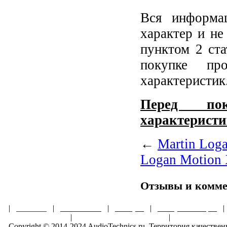
Вся информа
характер и не
пунктом 2 ст
покупке пр
характеристик
Перед пок
характеристи
←
Martin Loga
Logan Motion 
Отзывы и комм
|
Главная
|
О магазине
|
Товары
|
Обзоры и акции
Правила клуба
|
Гарантии безопасности
|
Copyright © 2014-2024 AudioTechnics.ru. Территория качеств