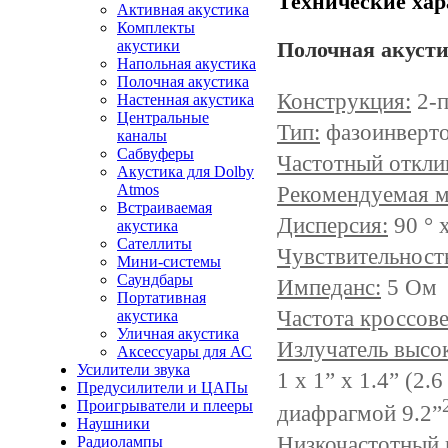
Технические хар
Активная акустика
Комплекты
акустики
Полочная акусти
Напольная акустика
Полочная акустика
Конструкция:
2-п
Настенная акустика
Центральные
Тип:
фазоинверто
каналы
Сабвуферы
Частотный откли
Акустика для Dolby
Atmos
Рекомендуемая м
Встраиваемая
Дисперсия:
9
0 ° 
акустика
Сателлиты
Чувствительност
Мини-системы
Саундбары
Импеданс:
5 Ом
Портативная
Частота кроссове
акустика
Уличная акустика
Излучатель высо
Аксессуары для АС
Усилители звука
1 х 1” x 1.4” (2.
Предусилители и ЦАПы
Проигрыватели и плееры
диафрагмой 9.2
”
Наушники
Низкочастотный 
Радиолампы