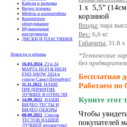
Кабели и разъемы
1 x
5,5
”
(14см
Видео техника
Мебель и кронштейны
корзиной
Концертное
оборудование
Входы:
пара выс
Музыкальные
Вес:
6,6 кг
инструменты
ДИСКИ И ПЛАСТИНКИ
Габариты:
31.8 x 
*Технические ха
Новости и обзоры
без предварител
16.03.2024
23 и 24
МАРТА HI-FI & HIGH
END SHOW 2024 в
Бесплатная д
городе Санкт-Петербург!
Работаем по 
11.11.2022
НАШЕ
ПРЕДПРИЯТИЕ
ЛУЧШЕЕ В ОТРАСЛИ
Купите этот 
14.09.2022
НАШИ
ВИДЕО ТЕСТЫ И
ВИДЕО ОБЗОРЫ
Чтобы увидеть
08.09.2022
Список
ТЕСТОВ НАШЕЙ
покупателей м
ЛУЧШЕЙ аппаратуры!