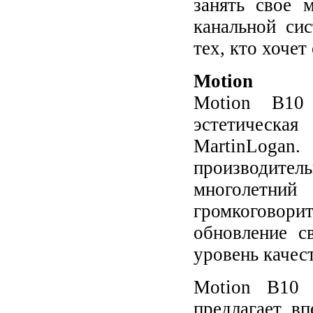
занять свое 
канальной си
тех, кто хочет
Motion
Motion B10 
эстетическа
MartinLogan.
производител
многолетни
громкоговори
обновление с
уровень качес
Motion B10 
предлагает в