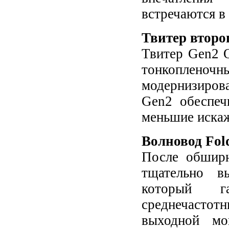
встречаются в
Твитер второ
Твитер Gen2 O
тонкопленоч
модернизиро
Gen2 обеспеч
меньшие искаж
Волновод Fol
После обширн
тщательно в
который г
среднечастот
выходной мо