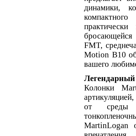
динамики, к
компактного
практически
бросающейся 
FMT, среднеча
Motion B10 об
вашего любимо
Легендарный 
Колонки Mar
артикуляцией
от среды п
тонкопленоч
MartinLogan 
впечатления