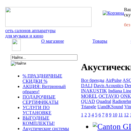
Ваш
ску
без
сеть салонов аппаратуры
для музыки и кино
О магазине
Товары
Акустическ
% ПРАЗДНИЧНЫЕ
Все бренды
AirPulse
AS
СКИДКИ %
DALI
Davis Acoustics
De
АКЦИЯ: Витринный
INAKUSTIK
Indiana Lin
образец!
MOREL
OCTAVIO
ONK
ПОДАРОЧНЫЕ
QUAD
Quadral
Radiotehn
СЕРТИФИКАТЫ
Triangle
UandKSound
Vin
УСЛУГИ ПО
УСТАНОВКЕ
1
2
3
4
5
6
7
8
9
10
11
12
ВЫГОДНЫЕ
КОМПЛЕКТЫ!
Акустические системы