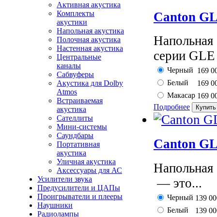
Активная акустика
Комплекты
Canton GL
акустики
Напольная акустика
Напольная
Полочная акустика
Настенная акустика
серии GLE 
Центральные
каналы
Черный
169 0
Сабвуферы
Белый
Акустика для Dolby
169 0
Atmos
Макасар
169 0
Встраиваемая
Подробнее
акустика
Сателлиты
Мини-системы
Саундбары
Canton GL
Портативная
акустика
Уличная акустика
Напольная
Аксессуары для АС
Усилители звука
— это...
Предусилители и ЦАПы
Проигрыватели и плееры
Черный
139 0
Наушники
Белый
139 0
Радиолампы