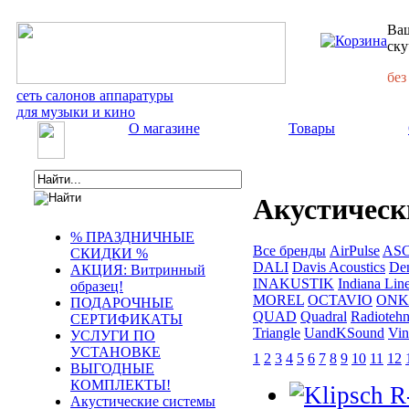
Ваш
ску
без
сеть салонов аппаратуры
для музыки и кино
О магазине
Товары
Акустическ
% ПРАЗДНИЧНЫЕ
Все бренды
AirPulse
AS
СКИДКИ %
DALI
Davis Acoustics
De
АКЦИЯ: Витринный
INAKUSTIK
Indiana Lin
образец!
MOREL
OCTAVIO
ONK
ПОДАРОЧНЫЕ
QUAD
Quadral
Radiotehn
СЕРТИФИКАТЫ
Triangle
UandKSound
Vin
УСЛУГИ ПО
УСТАНОВКЕ
1
2
3
4
5
6
7
8
9
10
11
12
ВЫГОДНЫЕ
КОМПЛЕКТЫ!
Акустические системы