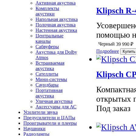
Активная акустика
Комплекты
Klipsch R
акустики
Напольная акустика
Усовершенс
Полочная акустика
Настенная акустика
помощью не
Центральные
каналы
Черный
39 990
₽
Сабвуферы
Подробнее
Акустика для Dolby
Atmos
Встраиваемая
акустика
Klipsch C
Сателлиты
Мини-системы
Саундбары
Компактная
Портативная
акустика
открытых 
Уличная акустика
Под заказ
Аксессуары для АС
Усилители звука
Предусилители и ЦАПы
Проигрыватели и плееры
Наушники
Радиолампы