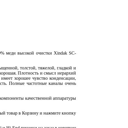
9%
меди высокой очистки
Xindak
SC-
ыщенной, толстой, тяжелой, гладкой и
хорошая.
Плотность и смысл иерархий
 имеет хорошее чувство конденсации,
сть.
Полные частотные каналы очень
 компоненты качественной аппаратуры
ый товар в Корзину и нажмите кнопку
 и Hi-End техники на заказ в короткие