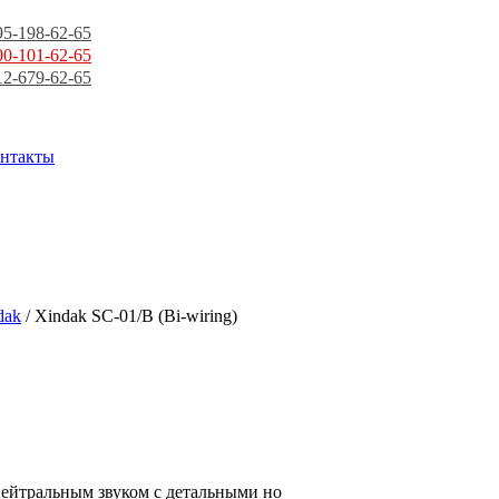
95-198-62-65
00-101-62-65
12-679-62-65
нтакты
dak
/ Xindak SC-01/B (Bi-wiring)
ейтральным звуком с детальными но