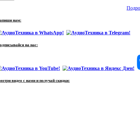
Подро
апиши нам:
одписывайся на нас:
мотри видео с нами и получай скидки: