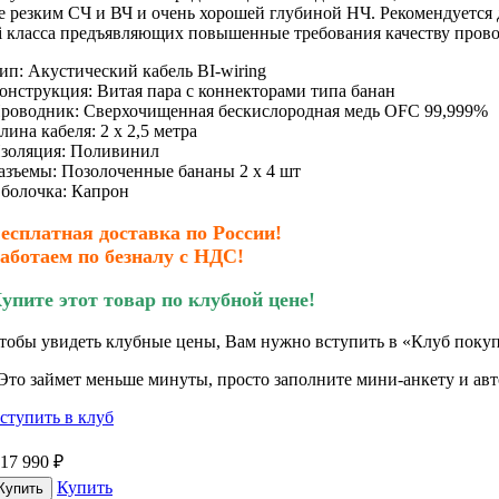
е резким СЧ и ВЧ и очен
ь
хорошей глубиной НЧ.
Рекомендуется 
i класса предъявляющих повышенные требования качеству пров
ип: Акустический
кабель
BI-wiring
онструкция: Витая пара с
коннекторами типа банан
роводник:
Сверхочищенная бескислородная медь
OFC 99,999%
лина кабеля: 2 x 2,5 м
етра
золяция:
Поливинил
азъемы: Позолоченные бананы 2 х 4 шт
болочка: Капрон
есплатная доставка по России!
аботаем по безналу с НДС!
упите этот товар по клубной цене!
тобы увидеть клубные цены, Вам нужно вступить в «Клуб покуп
Это займет меньше минуты, просто заполните мини-анкету и авто
ступить в клуб
17 990
₽
Купить