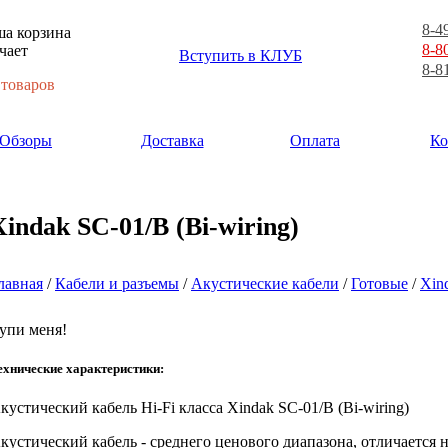
8-4
а корзина
8-8
чает
Вступить в КЛУБ
8-8
 товаров
Обзоры
Доставка
Оплата
Ко
Xindak SC-01/B (Bi-wiring)
лавная
/
Кабели и разъемы
/
Акустические кабели
/
Готовые
/
Xin
упи меня!
ехнические характеристики:
кустический
кабель
Hi-Fi
класса
Xindak
SC-01/B (Bi-wiring)
кустический
кабель
- среднего ценового диапазона, отличается
н