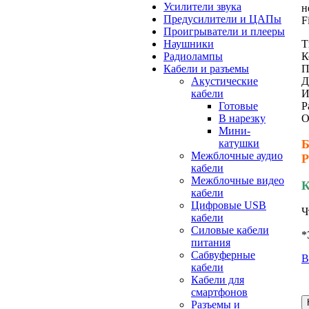
Усилители звука
н
Предусилители и ЦАПы
F
Проигрыватели и плееры
Наушники
Т
Радиолампы
К
Кабели и разъемы
П
Акустические
Д
кабели
И
Готовые
Р
В нарезку
О
Мини-
катушки
Б
Межблочные аудио
Р
кабели
Межблочные видео
К
кабели
Цифровые USB
Ч
кабели
Силовые кабели
*
питания
Сабвуферные
В
кабели
Кабели для
смартфонов
Разъемы и