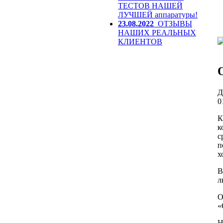
ТЕСТОВ НАШЕЙ
ЛУЧШЕЙ аппаратуры!
23.08.2022
ОТЗЫВЫ
НАШИХ РЕАЛЬНЫХ
КЛИЕНТОВ
Д
0
К
к
с
п
х
В
л
О
«
Н