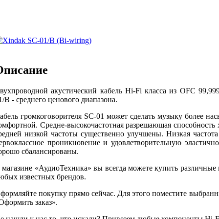
Описание
вухпроводной а
кустический
кабель
Hi-Fi
класса из
OFC 99,99
1/B
- среднего ценового диапазона.
абель громкоговорителя SC-01 может сделать музыку более нас
омфортной.
Средне-высокочастотная разрешающая способность 
редней низкой частоты существенно улучшены.
Низкая частота
ервоклассное проникновение и удовлетворительную эластично
орошо сбалансированы.
 магазине «АудиоТехника» вы всегда можете купить различные
юбых известных брендов.
формляйте покупку прямо сейчас. Для этого поместите выбранн
Оформить заказ».
е нашли у нас то, что искали? Привезем любые компоненты Hi-Fi