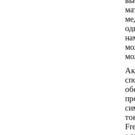
вы
ма
ме
од
на
мо
мо
Ак
сп
об
пр
с
то
Fr