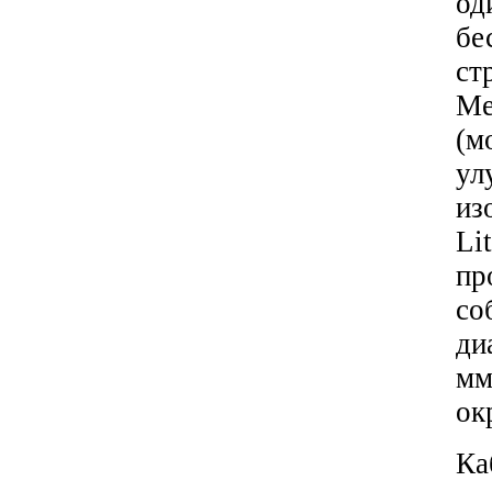
о
б
ст
М
(м
ул
из
Li
пр
со
ди
мм
ок
Ка