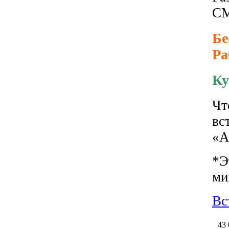
CM
Бе
Ра
Ку
Чт
вс
«А
*Э
ми
Вс
43