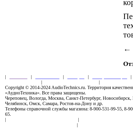
ко
Пе
те
то
От
|
Главная
|
О магазине
|
Товары
|
Обзоры и акции
Правила клуба
|
Гарантии безопасности
|
Copyright © 2014-2024 AudioTechnics.ru. Территория качеств
«АудиоТехника». Все права защищены.
Череповец, Вологда, Москва, Санкт-Петербург, Новосибирск,
Челябинск, Омск, Самара, Ростов-на-Дону и др.
Телефоны справочной службы магазина: 8-900-531-99-55, 8-900
65.
|
Пользовательское соглашение
|
Обработка персональн
Политика конфиденциальности
|