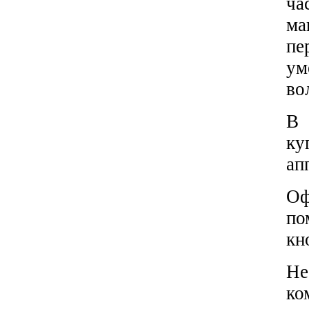
ча
ма
пе
ум
во
В 
ку
ап
Оф
по
кн
Не
ко