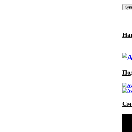
На
По
См