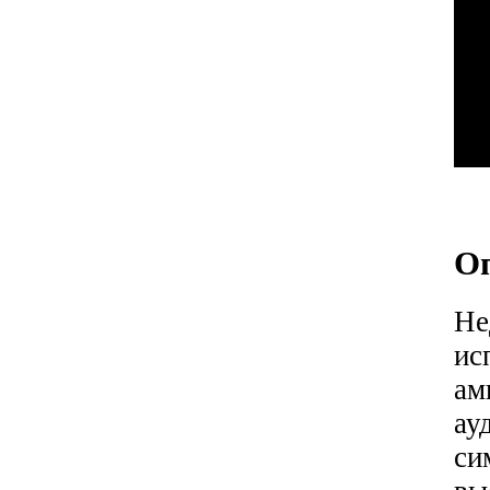
О
Не
ис
ам
ау
с