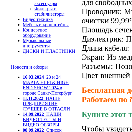
для свободных
аксессуары
Фильтры и
Проводник:
Мн
стабилизаторы
очистки 99,99
Видео техника
Мебель и кронштейны
Площадь сечен
Концертное
оборудование
Диэлектрик: П
Музыкальные
инструменты
Длина кабеля: 
ДИСКИ И ПЛАСТИНКИ
Экран: Из мед
Разъемы: Поз
Новости и обзоры
Цвет внешней
16.03.2024
23 и 24
МАРТА HI-FI & HIGH
END SHOW 2024 в
Бесплатная д
городе Санкт-Петербург!
Работаем по 
11.11.2022
НАШЕ
ПРЕДПРИЯТИЕ
ЛУЧШЕЕ В ОТРАСЛИ
Купите этот 
14.09.2022
НАШИ
ВИДЕО ТЕСТЫ И
ВИДЕО ОБЗОРЫ
Чтобы увидеть
08.09.2022
Список