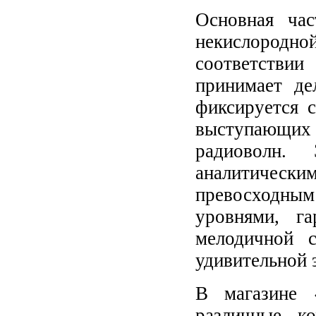
Основная час
некислородно
соответстви
принимает де
фиксируется 
выступающих 
радиоволн.
аналитически
превосходны
уровнями, га
мелодичной с
удивительной 
В магазине 
различные к