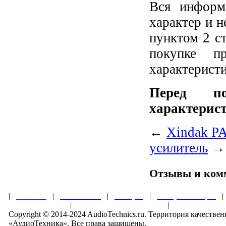
Вся информ
характер и н
пунктом 2 с
покупке п
характеристи
Перед по
характерист
←
Xindak PA
усилитель
→
Отзывы и ком
|
Главная
|
О магазине
|
Товары
|
Обзоры и акции
Правила клуба
|
Гарантии безопасности
|
Copyright © 2014-2024 AudioTechnics.ru. Территория качеств
«АудиоТехника». Все права защищены.