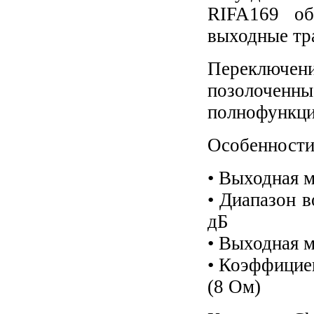
RIFA169 об
выходные тр
Переключен
позолоченн
полнофункци
Особенности
• Выходная 
•
Диапазон в
дБ
•
Выходная м
•
Коэффицие
(8 Ом)