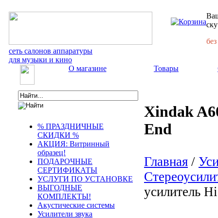
Ваш
ску
без
сеть салонов аппаратуры
для музыки и кино
О магазине
Товары
Xindak A6
End
% ПРАЗДНИЧНЫЕ
СКИДКИ %
АКЦИЯ: Витринный
образец!
Главная
/
Уси
ПОДАРОЧНЫЕ
СЕРТИФИКАТЫ
Стереоусили
УСЛУГИ ПО УСТАНОВКЕ
ВЫГОДНЫЕ
усилитель H
КОМПЛЕКТЫ!
Акустические системы
Усилители звука