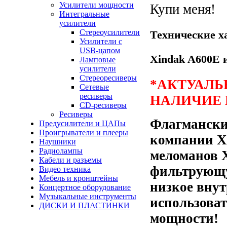
Усилители мощности
Купи меня!
Интегральные
усилители
Стереоусилители
Технические х
Усилители с
USB-цапом
Xindak A600E 
Ламповые
усилители
Стереоресиверы
*АКТУАЛЬ
Сетевые
ресиверы
НАЛИЧИЕ
CD-ресиверы
Ресиверы
Флагмански
Предусилители и ЦАПы
Проигрыватели и плееры
компании X
Наушники
Радиолампы
меломанов 
Кабели и разъемы
фильтрующу
Видео техника
Мебель и кронштейны
низкое внут
Концертное оборудование
Музыкальные инструменты
использоват
ДИСКИ И ПЛАСТИНКИ
мощности!