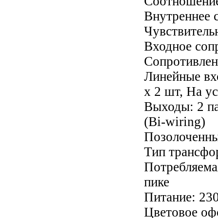
Соотношение
Внутреннее
Чувствитель
Входное соп
Сопротивлени
Линейные в
х 2 шт,
На у
Выходы: 2 п
(Bi-wiring)
Позолоченны
Тип трансфо
Потребляемая
пике
Питание: 230
Цветовое оф