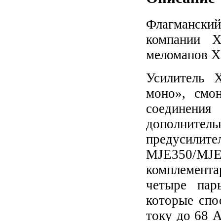
Флагманск
компании 
меломанов Х
Усилитель 
моно», смо
соединения
дополнител
предусилите
MJE350/
комплемент
четыре пар
которые спо
току до 68 