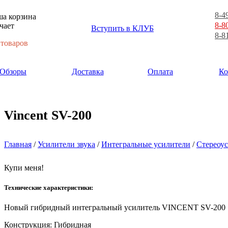
8-4
а корзина
8-8
чает
Вступить в КЛУБ
8-8
 товаров
Обзоры
Доставка
Оплата
Ко
Vincent SV-200
Главная
/
Усилители звука
/
Интегральные усилители
/
Стереоу
Купи меня!
Технические характеристики:
Новый гибридный интегральный усилитель VINCENT SV-200
Конструкция: Гибридная