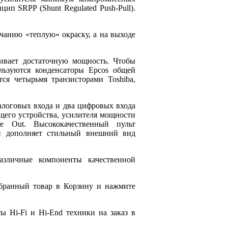
ип SRPP (Shunt Regulated Push-Pull).
учанию «теплую» окраску, а на выходе
ивает достаточную мощность. Чтобы
льзуются конденсаторы Epcos общей
ся четырьмя транзисторами Toshiba,
алоговых входа и два цифровых входа
щего устройства, усилителя мощности
 Out. Высококачественный пульт
 и дополняет стильный внешний вид
азличные компоненты качественной
ыбранный товар в Корзину и нажмите
 Hi-Fi и Hi-End техники на заказ в