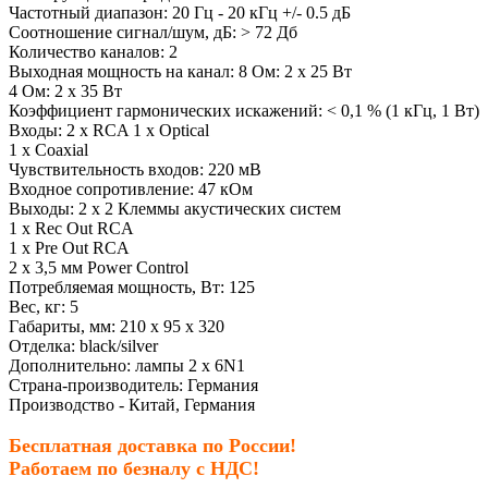
Частотный диапазон: 20 Гц - 20 кГц +/- 0.5 дБ
Соотношение сигнал/шум, дБ: > 72 Дб
Количество каналов: 2
Выходная мощность на канал: 8 Ом: 2 x 25 Вт
4 Ом: 2 x 35 Вт
Коэффициент гармонических искажений: < 0,1 % (1 кГц, 1 Вт)
Входы: 2 x RCA 1 x Optical
1 x Coaxial
Чувствительность входов: 220 мВ
Входное сопротивление: 47 кОм
Выходы: 2 х 2 Клеммы акустических систем
1 х Rec Out RCA
1 х Pre Out RCA
2 x 3,5 мм Power Control
Потребляемая мощность, Вт: 125
Вес, кг: 5
Габариты, мм: 210 x 95 x 320
Отделка: black/silver
Дополнительно:
лампы 2 х 6N1
Страна-производитель: Германия
Производство - Китай, Германия
Бесплатная доставка по России!
Работаем по безналу с НДС!