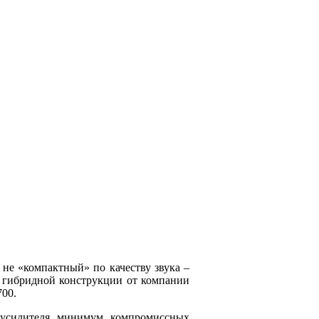
 не «компактный» по качеству звука –
 гибридной конструкции от компании
700.
 усилителя минимум компромиссных