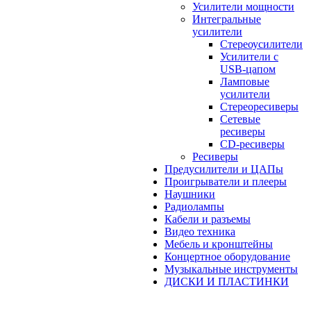
Усилители мощности
Интегральные
усилители
Стереоусилители
Усилители с
USB-цапом
Ламповые
усилители
Стереоресиверы
Сетевые
ресиверы
CD-ресиверы
Ресиверы
Предусилители и ЦАПы
Проигрыватели и плееры
Наушники
Радиолампы
Кабели и разъемы
Видео техника
Мебель и кронштейны
Концертное оборудование
Музыкальные инструменты
ДИСКИ И ПЛАСТИНКИ