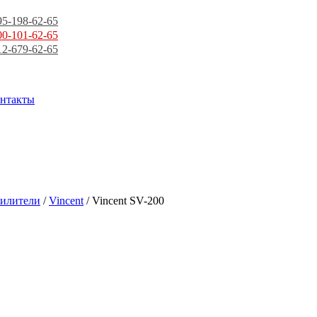
95-198-62-65
00-101-62-65
12-679-62-65
нтакты
силители
/
Vincent
/ Vincent SV-200