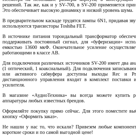
решений. Так же, как и у SV-700, в SV-200 применяется принц
Это обеспечивает высокую динамику и низкий уровень шума.
В предварительном каскаде трудятся лампы 6N1, придавая зв
используются транзисторы Toshiba FET.
В источнике питания тороидальный трансформатор обеспеч
поддерживать постоянный сигнал, для «буферизации» испо
емкостью 13600 мкФ. Окончательное усиление осуществляет
работающими в классе AB.
Для подключения различных источников SV-200 имеет два ан
(1 оптический, 1 коаксиальный). Для подключения записываю
или активного сабвуфера доступны выходы Rec и Pre
дистанционного управления входит в комплект поставки
усилителя.
В магазине «АудиоТехника» вы всегда можете купить р
аппаратуры любых известных брендов.
Оформляйте покупку прямо сейчас. Для этого поместите в
кнопку «Оформить заказ».
Не нашли у нас то, что искали? Привезем любые компоненты
короткие сроки и по самой выгодной цене!