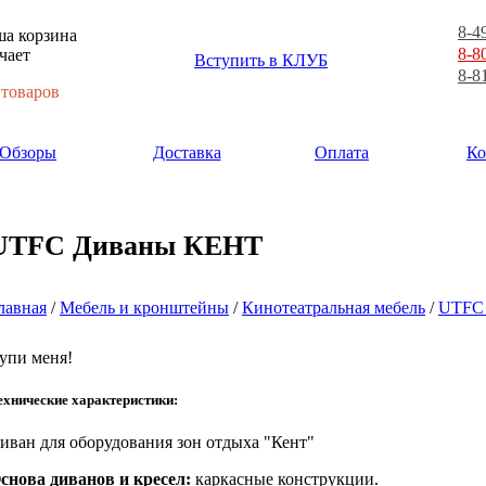
8-4
а корзина
8-8
чает
Вступить в КЛУБ
8-8
 товаров
Обзоры
Доставка
Оплата
Ко
UTFC Диваны КЕНТ
лавная
/
Мебель и кронштейны
/
Кинотеатральная мебель
/
UTFC
упи меня!
ехнические характеристики:
иван
для оборудования зон отдыха "Кент
"
снова диванов и кресел:
каркасные конструкции.