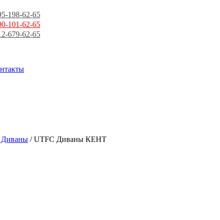
95-198-62-65
00-101-62-65
12-679-62-65
нтакты
 Диваны
/ UTFC Диваны КЕНТ