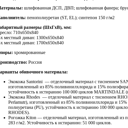
атериалы:
шлифованная ДСП, ДВП; шлифованная фанера; бру
аполнитель:
пенополиуретан (ST, EL); синтепон 150 г/м2
абаритный размеры (ШхГхВ), мм:
ресло: 710х650х840
-х местный диван: 1300х
650х840
-х местный диван: 1700х
650х840
поры:
хромированные
роизводство:
Россия
арианты обивочного материала:
Экокожа Santorini — отделочный материал с тиснением SA
изготовленный из 85% поливинилхлорида и 15% полиэфира,
устойчивость к истиранию 100 000 циклов MARTINDALE 
Экокожа Rhodes — отделочный материал с тиснением RHODE
Perlamutr), изготовленный из 85% поливинилхлорида и 15%
полиуретана (PU), устойчивость к истиранию 100 000 ци
RHODES).
Рогожка Kiton
—
отделочный материал, изготовленный из по
283 г/м2. Устойчивость к истиранию: 51 000 циклов.