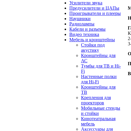
Усилители звука
Предусилители и ЦАПы
М
Проигрыватели и плееры
Н
Наушники
Радиолампы
Г
Кабели и разъемы
К
Видео техника
2
Мебель и кронштейны
3
Стойки под
акустику
О
Кронштейны для
АС
П
Тумбы для ТВ и Hi-
Fi
В
Настенные полки
для Hi-Fi
Кронштейны для
ТВ
Крепления для
проекторов
Мобильные стенды
и стойки
Кинотеатральная
мебель
Аксессуары для