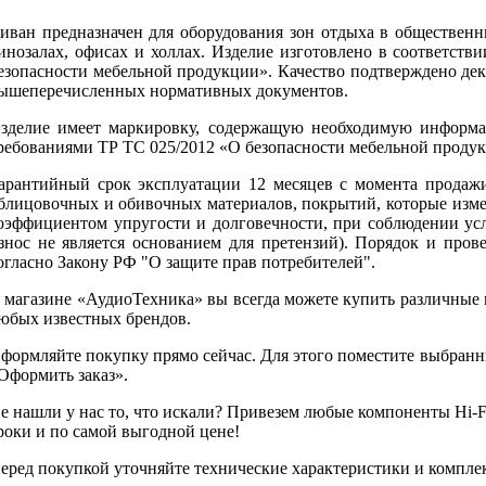
иван предназначен для оборудования зон отдыха в обществен
инозалах, офисах и холлах. Изделие изготовлено в соответств
езопасности мебельной продукции». Качество подтверждено дек
ышеперечисленных нормативных документов.
зделие имеет маркировку, содержащую необходимую информа
ребованиями ТР ТС 025/2012 «О безопасности мебельной проду
арантийный срок эксплуатации 12 месяцев с момента продажи
блицовочных и обивочных материалов, покрытий, которые изм
оэффициентом упругости и долговечности, при соблюдении ус
знос не является основанием для претензий). Порядок и пров
огласно Закону РФ "О защите прав потребителей".
 магазине «АудиоТехника» вы всегда можете купить различные
юбых известных брендов.
формляйте покупку прямо сейчас. Для этого поместите выбранн
Оформить заказ».
е нашли у нас то, что искали? Привезем любые компоненты Hi-Fi
роки и по самой выгодной цене!
еред покупкой уточняйте технические характеристики и компле