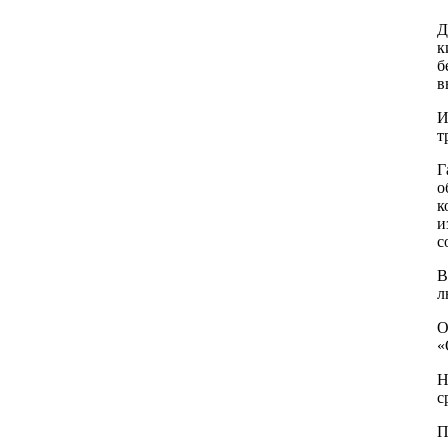
Д
к
б
в
И
т
Г
о
к
и
с
В
л
О
«
Н
с
П