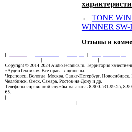
характеристи
←
TONE WINN
WINNER SW-D
Отзывы и комм
|
Главная
|
О магазине
|
Товары
|
Обзоры и акции
Правила клуба
|
Гарантии безопасности
|
Copyright © 2014-2024 AudioTechnics.ru. Территория качеств
«АудиоТехника». Все права защищены.
Череповец, Вологда, Москва, Санкт-Петербург, Новосибирск,
Челябинск, Омск, Самара, Ростов-на-Дону и др.
Телефоны справочной службы магазина: 8-900-531-99-55, 8-900
65.
|
Пользовательское соглашение
|
Обработка персональн
Политика конфиденциальности
|