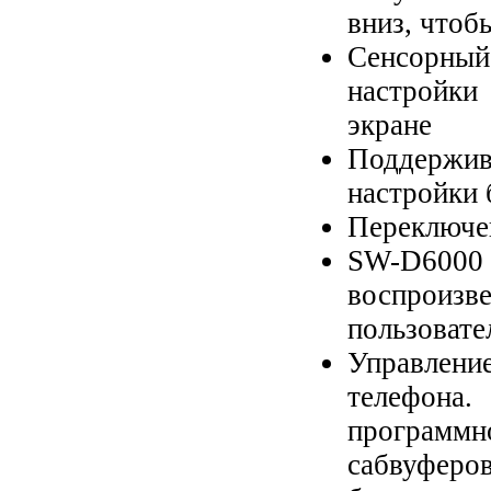
вниз, чтоб
Сенсорны
настройк
экране
Поддержива
настройки 
Переключе
SW-D6000
воспроизв
пользовате
Управлен
телефона
программ
сабвуферо