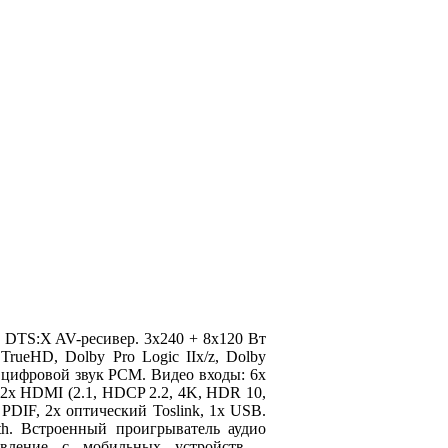
и DTS:X AV-ресивер. 3x240 + 8x120 Вт
rueHD, Dolby Pro Logic IIx/z, Dolby
 цифровой звук PCM. Видео входы: 6x
 2x HDMI (2.1, HDCP 2.2, 4K, HDR 10,
PDIF, 2x оптический Toslink, 1х USB.
th. Встроенный проигрыватель аудио
вление с мобильных устройств.