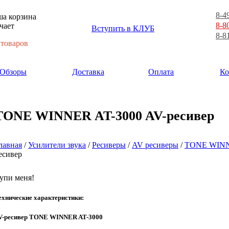
8-4
а корзина
8-8
чает
Вступить в КЛУБ
8-8
 товаров
Обзоры
Доставка
Оплата
Ко
TONE WINNER AT-3000 AV-ресивер
лавная
/
Усилители звука
/
Ресиверы
/
AV ресиверы
/
TONE WIN
есивер
упи меня!
ехнические характеристики:
V-ресивер TONE WINNER AT-3000