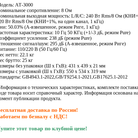
одель: АТ-3000
оминальное сопротивление: 8 Ом
оминальная выходная мощность: L/R/C: 240 Вт Rms/8 Ом (КНИ=1
20 Вт Rms/8 Ом (КНИ=1%, на один канал, 1 кГц)
ни: 50.03% (А-взвешенное, режим Риге, 1 кГц)
астотная характеристика: 10 Гц 50 КГц (+1/-3 дБ, режим Pure)
оэффициент усиления: 238 дБ (режим Pure)
тношение сигнал/шум: 295 дБ (А-взвешенное, режим Риге)
итание: 110/220 В (50 Гц/60 Гц)
ес нетто: 22.1 кг
ес брутто: 25 кг
азмеры без упаковки (Ш х ГхВ): 431 х 439 х 21 мм
азмеры с упаковкой (Ш х ГхВ): 550 x 534 х 319 мм
тандарты: GB4943.1-2022,GB/T9254.1-2021,GB17625.1-2012
Информация о технических характеристиках, комплекте поставк
иде товара носит справочный характер. Информация основана н
омент публикации продукта.
есплатная доставка по России!
аботаем по безналу с НДС!
упите этот товар по клубной цене!