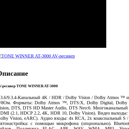
Описание
V-ресивер TONE WINNER AT-3000
.3.6/9.3.4-Канальный 4K / HDR / Dolby Vision / Dolby Atmos ™ 
8Ом. Форматы: Dolby Atmos ™, DTS:X, Dolby Digital, Dolby T
ision, DTS, DTS HD Master Audio, DTS Neo:6. Многоканальный
DMI (2.1, HDCP 2.2, 4K, HDR 10, Dolby Vision). Видео выходы:
olby Vision, eARC). Аудио входы: 4x RCA, 2x коаксиальный S / 
втонастройка: с помощью микрофона (опционально). Bluetoo
айлов. Поддержка FLAC, APE, WAV, WMA, MP3. Упра