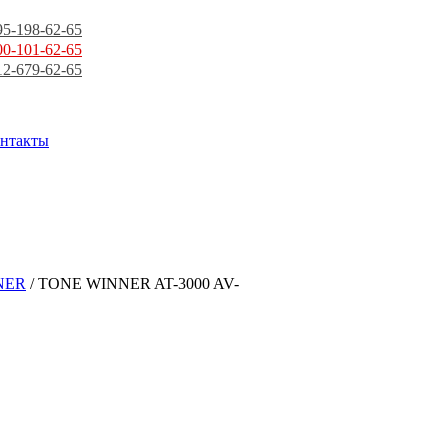
95-198-62-65
00-101-62-65
12-679-62-65
нтакты
NER
/ TONE WINNER AT-3000 AV-