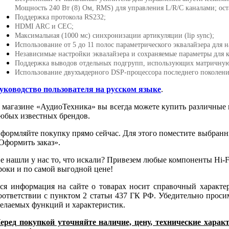
Мощность 240 Вт (8) Ом, RMS) для управления L/R/C каналами; ост
Поддержка протокола RS232;
HDMI ARC и СЕС;
Максимальная (1000 мс) синхронизации артикуляции (lip sync);
Использование от 5 до 11 полос параметрического эквалайзера для 
Независимые настройки эквалайзера и сохраняемые параметры для к
Поддержка выводов отдельных подгрупп, использующих матричную 
Использование двухъядерного DSP-процессора последнего поколен
уководство пользователя на русском языке
.
 магазине «АудиоТехника» вы всегда можете купить различные
юбых известных брендов.
формляйте покупку прямо сейчас. Для этого поместите выбранн
Оформить заказ».
е нашли у нас то, что искали? Привезем любые компоненты Hi-Fi
роки и по самой выгодной цене!
ся информация на сайте о товарах носит справочный характе
оответствии с пунктом 2 статьи 437 ГК РФ. Убедительно проси
елаемых функций и характеристик.
еред покупкой уточняйте наличие, цену, технические хара