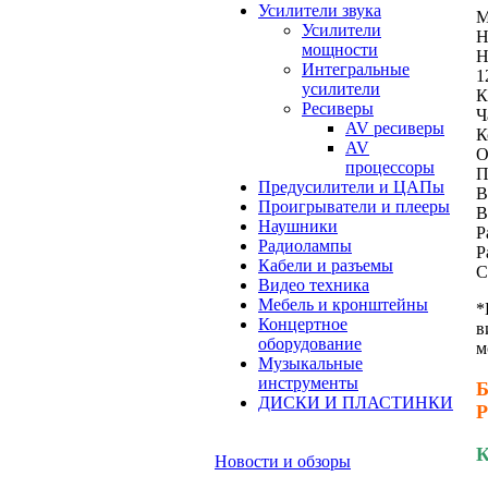
Усилители звука
М
Усилители
Н
мощности
Н
Интегральные
1
усилители
К
Ресиверы
Ч
AV ресиверы
К
AV
О
процессоры
П
Предусилители и ЦАПы
В
Проигрыватели и плееры
В
Наушники
Р
Радиолампы
Р
Кабели и разъемы
С
Видео техника
Мебель и кронштейны
*
Концертное
в
оборудование
м
Музыкальные
инструменты
Б
ДИСКИ И ПЛАСТИНКИ
Р
К
Новости и обзоры