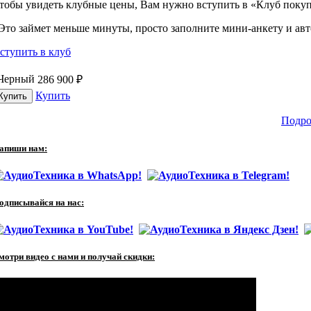
тобы увидеть клубные цены, Вам нужно вступить в «Клуб покуп
Это займет меньше минуты, просто заполните мини-анкету и авто
ступить в клуб
Черный
286 900
₽
Купить
Подро
апиши нам:
одписывайся на нас:
мотри видео с нами и получай скидки: