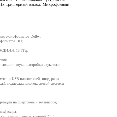
, 1x Триггерный выход, Микрофонный
них аудиоформатов Dolby;
оформатов HD;
RGB4:4:4, 18 ГГц;
ения;
пенсации звука, настройки звукового
амяти и USB-накопителей, поддержка
т.д.); поддержка многокорневой системы
;
мации на смартфоне и телевизоре;
ых) входа;
 системами с конфигурацией 7.1.4.