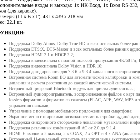
ополнительные входы и выходы: 1x ИК-Вход, 1x Вход RS-232
ход (для караоке).
азмеры (Ш х В х Г): 431 x 439 x 218 мм
ес: 22.1 кг.
ФУНКЦИИ:
Поддержка Dolby Atmos, Dolby True HD и всех остальных более ран
Поддержка DTS:X, DTS-Master и всех остальных более ранних ауди
Поддержка HDMI 2.1 и HDCP 2.2;
Поддержка видеосигнала с полной полосой пропускания 4K/60 Гц, 
Поддержка видеосигнала Dolby Vision и HDR 10;
Поддержка декодирования для 7.3.6 и 9.3.4-канального воспроизвед
Встроенная система Room EQ для автоматической калибровки и ком
давления и расчета расстояния до каждой акустической системы.
Встроенный цифровой Bluetooth-модуль для приема аудиосигнала;
Встроенный аудиопроигрыватель, воспроизведение файлов с карт п
lossless форматов и форматов со сжатием (FLAC, APE, WAV, MP3 и 
управления папками;
Управление с помощью мобильного приложения для смартфона;
Экранное меню с широкими возможностями настройки аудио/видео
Поддержка синхронного отображение локальной музыкальной инфор
Поддержка различных конфигураций АС от 2.0 до 9.1.4;
HDMI: 6 входов и 2 выхода; 2 х СОАХ; 2 х ОРТ и 4 х АNА (аналогов
Встроенный 11-канальный усилитель для управления акустическими