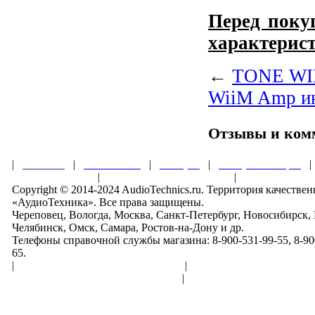
Перед поку
характерист
←
TONE WIN
WiiM Amp ин
Отзывы и ком
|
Главная
|
О магазине
|
Товары
|
Обзоры и акции
Правила клуба
|
Гарантии безопасности
|
Copyright © 2014-2024 AudioTechnics.ru. Территория качеств
«АудиоТехника». Все права защищены.
Череповец, Вологда, Москва, Санкт-Петербург, Новосибирск,
Челябинск, Омск, Самара, Ростов-на-Дону и др.
Телефоны справочной службы магазина: 8-900-531-99-55, 8-900
65.
|
Пользовательское соглашение
|
Обработка персональн
Политика конфиденциальности
|