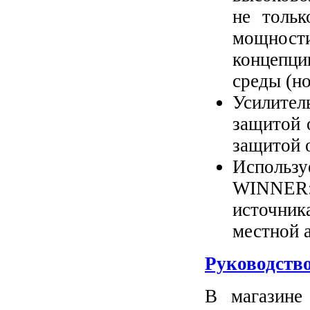
не тольк
мощност
концепц
среды (н
Усилите
защитой 
защитой о
Использ
WINNER:
источни
местной 
Руководство
В магазине