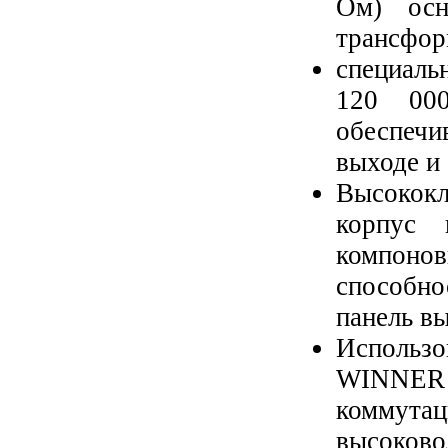
Ом) осн
трансфор
специаль
120 000
обеспечи
выходе и
Высококл
корпус 
компоно
способно
панель вы
Использ
WINNER 
коммута
высоково