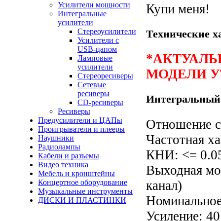
Усилители мощности
Купи меня!
Интегральные
усилители
Стереоусилители
Технические х
Усилители с
USB-цапом
*АКТУАЛЬ
Ламповые
усилители
МОДЕЛИ
У
Стереоресиверы
Сетевые
ресиверы
Интегральный
CD-ресиверы
Ресиверы
Предусилители и ЦАПы
Отношение с
Проигрыватели и плееры
Частотная ха
Наушники
Радиолампы
КНИ: <= 0.0
Кабели и разъемы
Видео техника
Выходная мо
Мебель и кронштейны
канал)
Концертное оборудование
Музыкальные инструменты
Номинальное
ДИСКИ И ПЛАСТИНКИ
Усиление: 40