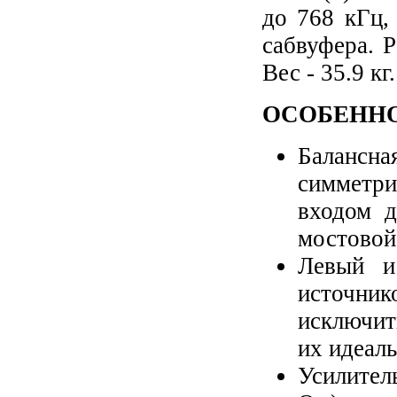
до 768 кГц,
сабвуфера. 
Вес - 35.9 кг.
ОСОБЕНН
Балансна
симметр
входом 
мостовой
Левый и
источни
исключит
их идеал
Усилител