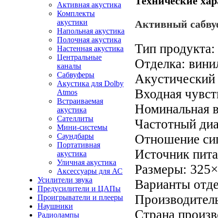
Технические хар
Активная акустика
Комплекты
акустики
Активный сабву
Напольная акустика
Полочная акустика
Тип продукта:
Настенная акустика
Центральные
Отделка: вини
каналы
Сабвуферы
Акустический 
Акустика для Dolby
Входная чувст
Atmos
Встраиваемая
Номинальная в
акустика
Сателлиты
Частотный диа
Мини-системы
Саундбары
Отношение сиг
Портативная
Источник пита
акустика
Уличная акустика
Размеры: 325
Аксессуары для АС
Усилители звука
Варианты отде
Предусилители и ЦАПы
Производител
Проигрыватели и плееры
Наушники
Страна произв
Радиолампы