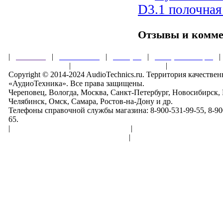
D3.1 полочная
Отзывы и комм
|
Главная
|
О магазине
|
Товары
|
Обзоры и акции
Правила клуба
|
Гарантии безопасности
|
Copyright © 2014-2024 AudioTechnics.ru. Территория качеств
«АудиоТехника». Все права защищены.
Череповец, Вологда, Москва, Санкт-Петербург, Новосибирск,
Челябинск, Омск, Самара, Ростов-на-Дону и др.
Телефоны справочной службы магазина: 8-900-531-99-55, 8-900
65.
|
Пользовательское соглашение
|
Обработка персональн
Политика конфиденциальности
|