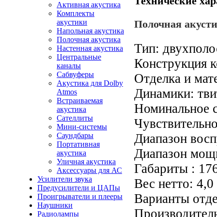
Технические хар
Активная акустика
Комплекты
акустики
Полочная акусти
Напольная акустика
Полочная акустика
Тип: двухполо
Настенная акустика
Центральные
Конструкция к
каналы
Сабвуферы
Отделка и мат
Акустика для Dolby
Динамики: тви
Atmos
Встраиваемая
Номинальное с
акустика
Сателлиты
Чувствительнос
Мини-системы
Саундбары
Диапазон восп
Портативная
Диапазон мощн
акустика
Уличная акустика
Габариты : 17
Аксессуары для АС
Усилители звука
Вес нетто: 4,0
Предусилители и ЦАПы
Варианты отде
Проигрыватели и плееры
Наушники
Производител
Радиолампы