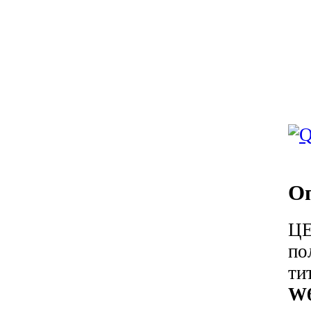
О
Ц
по
ти
W