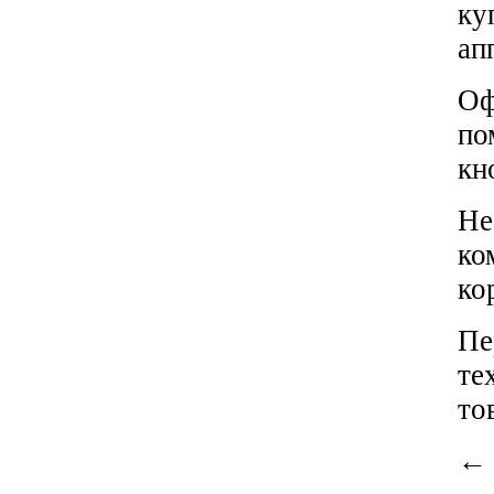
ку
ап
Оф
по
кн
Не
ко
ко
Пе
те
то