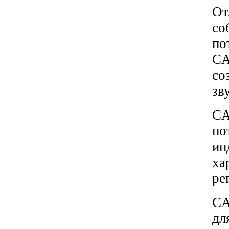
От
со
по
CA
со
зв
CA
п
ин
х
ре
CA
дл