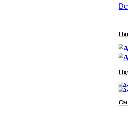
Вс
На
По
См