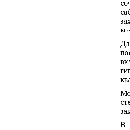
со
са
за
ко
Д
по
вк
ги
кв
Мо
ст
за
В 