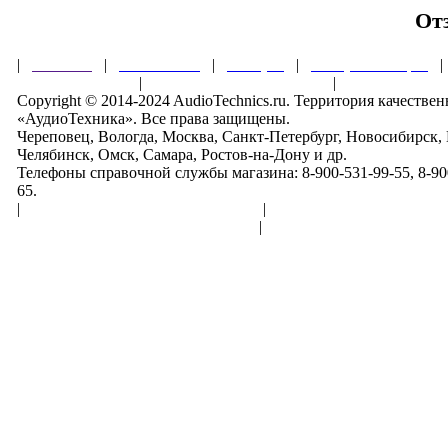
От
|
Главная
|
О магазине
|
Товары
|
Обзоры и акции
Правила клуба
|
Гарантии безопасности
|
Copyright © 2014-2024 AudioTechnics.ru. Территория качеств
«АудиоТехника». Все права защищены.
Череповец, Вологда, Москва, Санкт-Петербург, Новосибирск,
Челябинск, Омск, Самара, Ростов-на-Дону и др.
Телефоны справочной службы магазина: 8-900-531-99-55, 8-900
65.
|
Пользовательское соглашение
|
Обработка персональн
Политика конфиденциальности
|