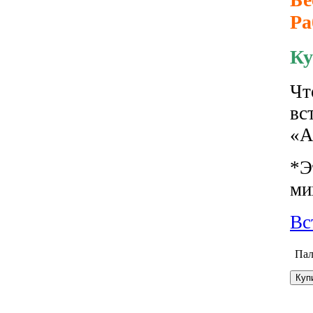
Ра
Ку
Чт
вс
«А
*Э
ми
Вс
Пал