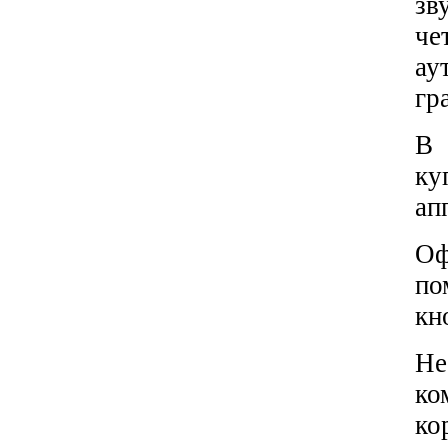
зв
че
ау
гр
В 
ку
ап
Оф
по
кн
Не
ко
ко