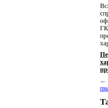
Вс
сп
оф
ГК
пр
ха
Пе
ха
пр
пи
Т