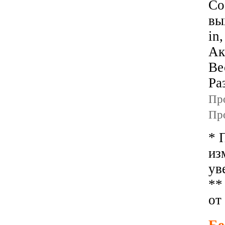
Со
вы
in
Ак
Вес
Ра
Пр
Пр
* 
из
ув
**
от
Бе