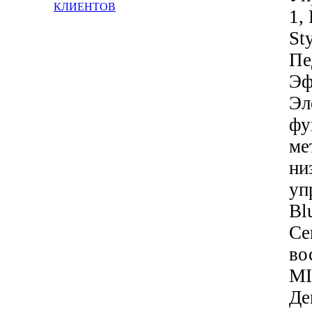
КЛИЕНТОВ
1,
St
Пе
Эф
Эл
фу
ме
ни
уп
Bl
Се
во
MI
Де