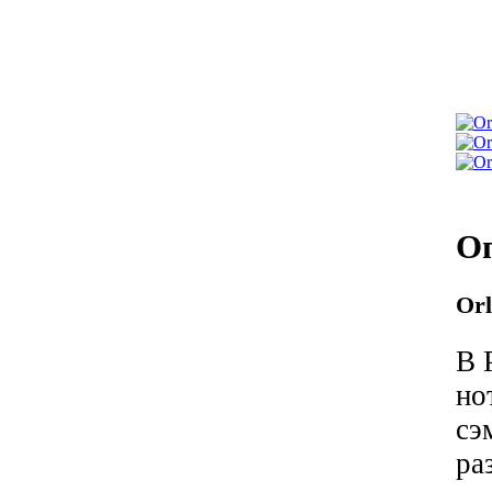
О
Or
В 
но
с
ра