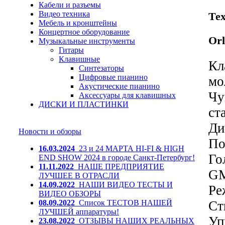
Кабели и разъемы
Видео техника
Те
Мебель и кронштейны
Концертное оборудование
Or
Музыкальные инструменты
Гитары
Клавишные
Кл
Синтезаторы
Цифровые пианино
мо
Акустические пианино
Чу
Аксессуары для клавишных
ДИСКИ И ПЛАСТИНКИ
ст
Ди
Новости и обзоры
По
16.03.2024
23 и 24 МАРТА HI-FI & HIGH
Го
END SHOW 2024 в городе Санкт-Петербург!
11.11.2022
НАШЕ ПРЕДПРИЯТИЕ
GM
ЛУЧШЕЕ В ОТРАСЛИ
14.09.2022
НАШИ ВИДЕО ТЕСТЫ И
Ре
ВИДЕО ОБЗОРЫ
08.09.2022
Список ТЕСТОВ НАШЕЙ
Ст
ЛУЧШЕЙ аппаратуры!
Уп
23.08.2022
ОТЗЫВЫ НАШИХ РЕАЛЬНЫХ