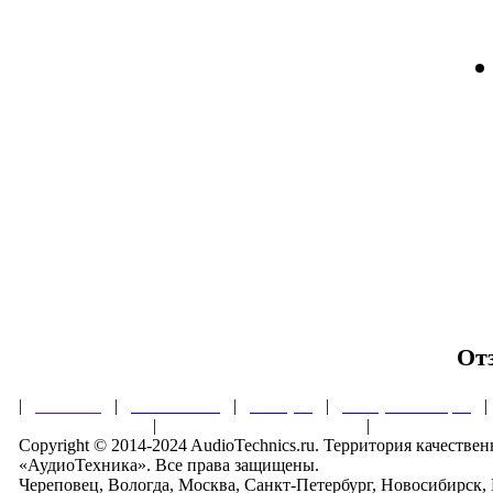
От
|
Главная
|
О магазине
|
Товары
|
Обзоры и акции
Правила клуба
|
Гарантии безопасности
|
Copyright © 2014-2024 AudioTechnics.ru. Территория качеств
«АудиоТехника». Все права защищены.
Череповец, Вологда, Москва, Санкт-Петербург, Новосибирск,