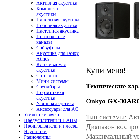
Активная акустика
Комплекты
акустики
Напольная акустика
Полочная акустика
Настенная акустика
Центральные
каналы
Сабвуферы
Акустика для Dolby
Atmos
Встраиваемая
Купи меня!
акустика
Сателлиты
Мини-системы
Технические хар
Саундбары
Портативная
акустика
Onkyo GX-30ARC
Уличная акустика
Аксессуары для АС
Усилители звука
Тип системы:
Акт
Предусилители и ЦАПы
Диапазон воспро
Проигрыватели и плееры
Наушники
Максимальный ур
Радиолампы