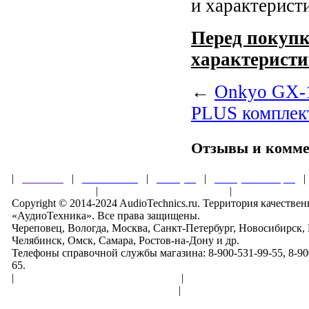
и характерист
Перед покупк
характеристи
←
Onkyo GX-1
PLUS комплек
Отзывы и комм
|
Главная
|
О магазине
|
Товары
|
Обзоры и акции
Правила клуба
|
Гарантии безопасности
|
Copyright © 2014-2024 AudioTechnics.ru. Территория качеств
«АудиоТехника». Все права защищены.
Череповец, Вологда, Москва, Санкт-Петербург, Новосибирск,
Челябинск, Омск, Самара, Ростов-на-Дону и др.
Телефоны справочной службы магазина: 8-900-531-99-55, 8-900
65.
|
Пользовательское соглашение
|
Обработка персональн
Политика конфиденциальности
|