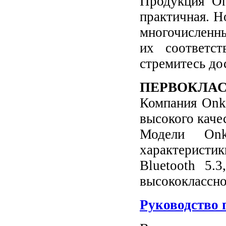
Продукция On
практичная. Н
многочисленн
их соответс
стремитесь до
ПЕРВОКЛАС
Компания Onk
высокого каче
Модели Onk
характеристи
Bluetooth 5.
высококлассное
Руководство 