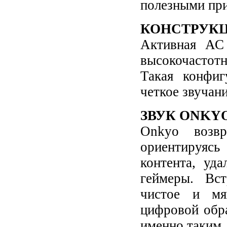
полезными при
КОНСТРУКЦ
Активная АС
высокочастот
Такая конфиг
четкое звучан
ЗВУК ONKY
Onkyo возвр
ориентируясь
контента, уд
геймеры. Вст
чистое и мяг
цифровой обра
именно таким,