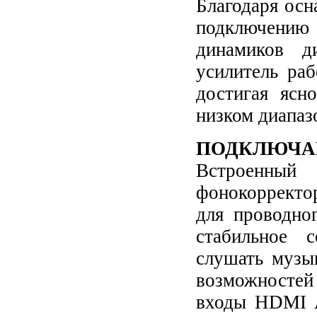
Благодаря ос
подключени
динамиков д
усилитель ра
достигая ясн
низком диапаз
ПОДКЛЮЧАЙ
Встроенны
фонокорректо
для проводног
стабильное 
слушать музы
возможностей
входы HDMI A