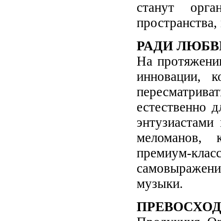
станут орга
пространства,
РАДИ ЛЮБВ
На протяжени
инновации, к
пересматрива
естественно д
энтузиастами 
меломанов, 
премиум-клас
самовыражен
музыки.
ПРЕВОСХО