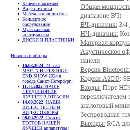
Кабели и разъемы
Общая мощность
Видео техника
Мебель и кронштейны
диапазоне ВЧ)
Концертное
ВЧ-динамик:
3/4
оборудование
Музыкальные
НЧ-динамик:
Кон
инструменты
ДИСКИ И ПЛАСТИНКИ
Материал корпус
Акустическое оф
Новости и обзоры
панели
16.03.2024
23 и 24
Версия Bluetooth
МАРТА HI-FI & HIGH
END SHOW 2024 в
Кодеки A2DP
: S
городе Санкт-Петербург!
Входы:
Порт HDM
11.11.2022
НАШЕ
ПРЕДПРИЯТИЕ
переключателем 
ЛУЧШЕЕ В ОТРАСЛИ
14.09.2022
НАШИ
аналоговый мини
ВИДЕО ТЕСТЫ И
ВИДЕО ОБЗОРЫ
беспроводная тех
08.09.2022
Список
Выходы:
RCA для
ТЕСТОВ НАШЕЙ
ЛУЧШЕЙ аппаратуры!