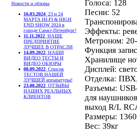
Голоса: 128
Новости и обзоры
Песни: 52
16.03.2024
23 и 24
МАРТА HI-FI & HIGH
Транспонирован
END SHOW 2024 в
Эффекты: реве
городе Санкт-Петербург!
11.11.2022
НАШЕ
Метроном: 20-
ПРЕДПРИЯТИЕ
ЛУЧШЕЕ В ОТРАСЛИ
Функция запис
14.09.2022
НАШИ
Хранилище нот
ВИДЕО ТЕСТЫ И
ВИДЕО ОБЗОРЫ
Дисплей: све
08.09.2022
Список
ТЕСТОВ НАШЕЙ
Отделка: ПВХ,
ЛУЧШЕЙ аппаратуры!
23.08.2022
ОТЗЫВЫ
Разъемы: USB-
НАШИХ РЕАЛЬНЫХ
для наушников
КЛИЕНТОВ
выход R/L RC
Размеры: 1360
Вес: 39кг