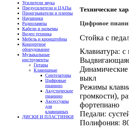
Усилители звука
Предусилители и ЦАПы
Технические хар
Проигрыватели и плееры
Наушники
Цифровое пиани
Радиолампы
Кабели и разъемы
Видео техника
Стойка с педа
Мебель и кронштейны
Концертное
оборудование
Клавиатура: с
Музыкальные
Выдвигающаяс
инструменты
Гитары
Динамические к
Клавишные
Синтезаторы
выкл
Цифровые
Режимы клавиа
пианино
Акустические
громкости), ра
пианино
Аксессуары
фортепиано
для
клавишных
Педали: сусте
ДИСКИ И ПЛАСТИНКИ
Полифония: 8