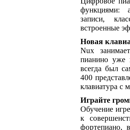
Цифровое пиа
функциями: а
записи, клас
встроенные эф
Новая клави
Nux занимает
пианино уже 
всегда был с
400 представ
клавиатура с 
Играйте гро
Обучение игре
к совершенст
фортепиано, 