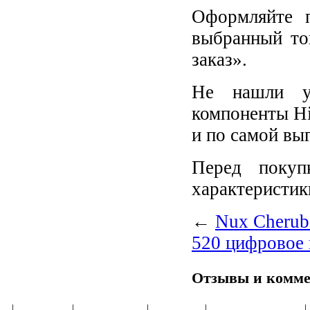
Оформляйте п
выбранный то
заказ».
Не нашли у
компоненты Hi
и по самой вы
Перед покупк
характеристик
←
Nux Cherub
520 цифровое
Отзывы и комм
|
Главная
|
О магазине
|
Товары
|
Обзоры и акции