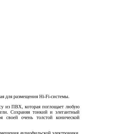
ая для размещения Hi-Fi-системы.
осу из ПВХ, которая поглощает любую
бели. Сохраняя тонкий и элегантный
аря своей очень толстой конической
азмещения аудиофильской электроники.