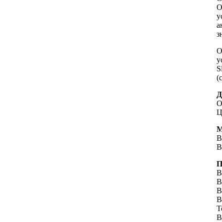
О
у
а
з
О
у
S
(
О
Ц
В
В
В
В
В
В
Т
В