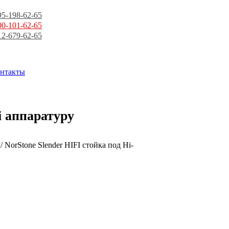
95-198-62-65
00-101-62-65
12-679-62-65
нтакты
i аппаратуру
/ NorStone Slender HIFI стойка под Hi-