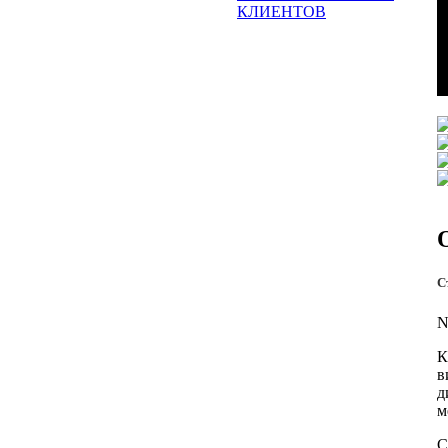
КЛИЕНТОВ
С
N
К
в
д
м
С