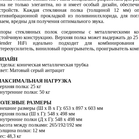
на не только элегантна, но и имеет особый дизайн, обесп
стройств. Каждая стеклянная полка (толщиной 12 мм) о
нтивибрационной прокладкой из поливинилхлорида, для пог
наем, вредны для получения оптимального звука.
поры стеклянных полок соединены с металлическими ко
стойчивую конструкцию. Верхняя полка может выдержать до 25 кг
lender HiFi идеально подходит для комбинирования в
стереоусилитель, виниловый проигрыватель, проигрыватель компак
ДИЗАЙН
тделка: коническая металлическая трубка
вет: Матовый серый антрацит
МАКСИМАЛЬНАЯ НАГРУЗКА
ерхняя полка: 25 кг
нутренние полки: 50 кг
ПОЛЕЗНЫЕ РАЗМЕРЫ
нешние размеры (Ш х В х Г): 653 х 897 х 603 мм
ерхняя полка (Ш x Г): 548 x 498 мм
нутренние полки (Д х Г): 548 х 498 мм
ысота между полками: 265/192/192 мм
олщина полки: 12 мм
ес: 48,3 кг