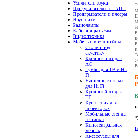
Усилители звука
Т
Предусилители и ЦАПы
М
Проигрыватели и плееры
Ц
Наушники
М
Радиолампы
М
Кабели и разъемы
В
Видео техника
В
Мебель и кронштейны
В
Стойки под
В
акустику
Т
Кронштейны для
О
АС
В
Тумбы для ТВ и Hi-
Fi
Б
Настенные полки
Р
для Hi-Fi
Кронштейны для
К
ТВ
Крепления для
Ч
проекторов
Мобильные стенды
*
и стойки
Кинотеатральная
В
мебель
Аксессуары для