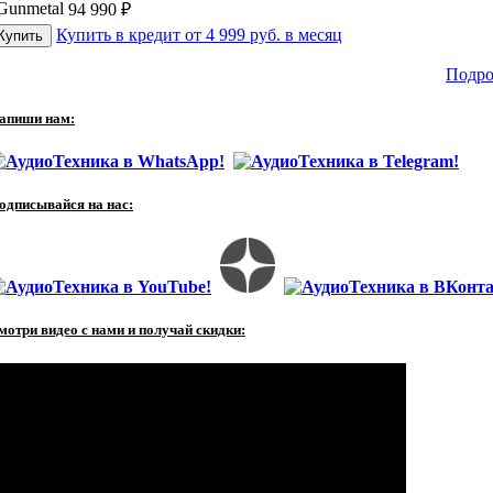
Gunmetal
94 990
₽
Купить в кредит от 4 999 руб. в месяц
Подро
апиши нам:
одписывайся на нас:
мотри видео с нами и получай скидки: