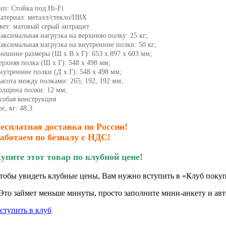
ип: Стойка под Hi-Fi
атериал: металл/стекло/ПВХ
вет: матовый серый антрацит
аксимальная нагрузка на верхнюю полку: 25 кг;
аксимальная нагрузка на внутренние полки: 50 кг;
нешние размеры (Ш x В x Г): 653 x 897 x 603 мм;
ерхняя полка (Ш x Г): 548 x 498 мм;
нутренние полки (Д x Г): 548 x 498 мм;
ысота между полками: 265, 192, 192 мм;
олщина полки: 12 мм;
собая конструкция
ес, кг: 48,3
есплатная доставка по России!
аботаем по безналу с НДС!
упите этот товар по клубной цене!
тобы увидеть клубные цены, Вам нужно вступить в «Клуб покуп
Это займет меньше минуты, просто заполните мини-анкету и авто
ступить в клуб