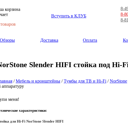
8-4
а корзина
8-8
чает
Вступить в КЛУБ
8-8
 товаров
Обзоры
Доставка
Оплата
Ко
NorStone Slender HIFI стойка под Hi-F
лавная
/
Мебель и кронштейны
/
Тумбы для ТВ и Hi-Fi
/
NorStone
i аппаратуру
упи меня!
ехнические характеристики:
тойка для Hi-Fi NorStone Slender HIFI