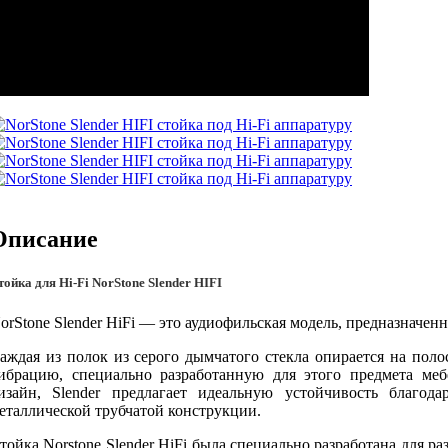
Описание
тойка для Hi-Fi NorStone Slender HIFI
orStone Slender HiFi — это аудиофильская модель, предназначенн
аждая из полок из серого дымчатого стекла опирается на пол
ибрацию, специально разработанную для этого предмета ме
изайн, Slender предлагает идеальную устойчивость благод
еталлической трубчатой конструкции.
тойка Norstone Slender HiFi была специально разработана для р