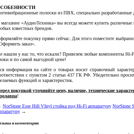
ОСОБЕННОСТИ
нтивибрационные полоски из ПВХ, специально разработанные д
 магазине «АудиоТехника» вы всегда можете купить различные
юбых известных брендов.
формляйте покупку прямо сейчас. Для этого поместите выбранн
Оформить заказ».
е нашли у нас то, что искали? Привезем любые компоненты Hi-Fi
роки и по самой выгодной цене!
ся информация на сайте о товарах носит справочный характе
оответствии с пунктом 2 статьи 437 ГК РФ. Убедительно проси
елаемых функций и характеристик.
еред покупкой уточняйте цену, наличие, технические характ
родавца
!
←
NorStone Esse Hifi VInyl стойка под Hi-Fi аппаратуру
NorStone S
ппаратуру
→
тзывы и комментарии