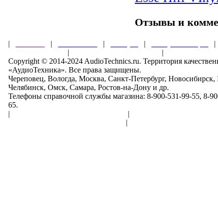
Отзывы и комм
|
Главная
|
О магазине
|
Товары
|
Обзоры и акции
Правила клуба
|
Гарантии безопасности
|
Copyright © 2014-2024 AudioTechnics.ru. Территория качеств
«АудиоТехника». Все права защищены.
Череповец, Вологда, Москва, Санкт-Петербург, Новосибирск,
Челябинск, Омск, Самара, Ростов-на-Дону и др.
Телефоны справочной службы магазина: 8-900-531-99-55, 8-900
65.
|
Пользовательское соглашение
|
Обработка персональн
Политика конфиденциальности
|