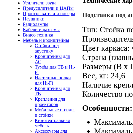
Технические хар
Усилители звука
Предусилители и ЦАПы
Проигрыватели и плееры
Подставка под а
Наушники
Радиолампы
Тип: Стойка п
Кабели и разъемы
Видео техника
Производитель
Мебель и кронштейны
Стойки под
Цвет каркаса:
акустику
Страна (главн
Кронштейны для
АС
Размеры (В x Ш
Тумбы для ТВ и Hi-
Fi
Вес, кг: 24,6
Настенные полки
для Hi-Fi
Наличие крепл
Кронштейны для
Количество но
ТВ
Крепления для
проекторов
Особенности:
Мобильные стенды
и стойки
Максимальн
Кинотеатральная
мебель
Максимальн
Аксессуары для