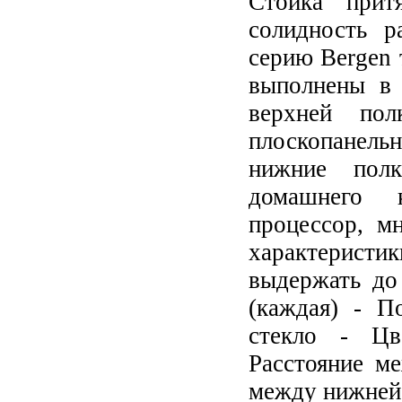
Стойка прит
солидность р
серию Bergen 
выполнены в 
верхней пол
плоскопанельн
нижние полк
домашнего к
процессор, м
характеристик
выдержать до
(каждая) - П
стекло - Цв
Расстояние м
между нижней