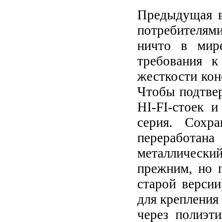
Предыдущая в
потребителями
ничто в мир
требования к
жесткости кон
Чтобы подтвер
HI-FI-стоек 
серия. Сохр
переработана
металлическ
прежним, но 
старой версии
для крепления
через полиэт