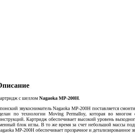
Описание
артридж с шеллом
Nagaoka MP-200H
.
понский звукосниматель Nagaoka MP-200H поставляется смонт
делан по технологии Moving Permalloy, которая во много
онструкций. Картридж обеспечивает высокий уровень выходног
менный блок иглы. В то же время за счет небольшой массы под
agaoka MP-200H обеспечивает прозрачное и детализированное з