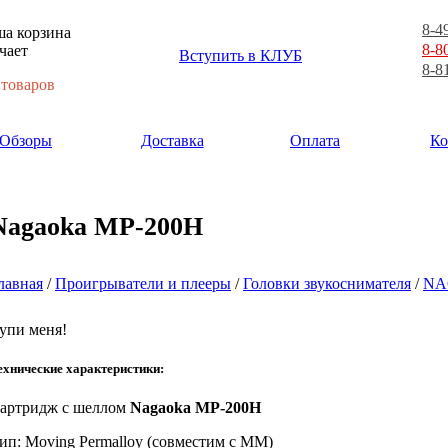
8-4
а корзина
8-8
чает
Вступить в КЛУБ
8-8
 товаров
Обзоры
Доставка
Оплата
Ко
Nagaoka MP-200H
лавная
/
Проигрыватели и плееры
/
Головки звукоснимателя
/
NA
упи меня!
ехнические характеристики:
артридж с шеллом
Nagaoka MP-200H
ип: Moving Permalloy (совместим с MM)