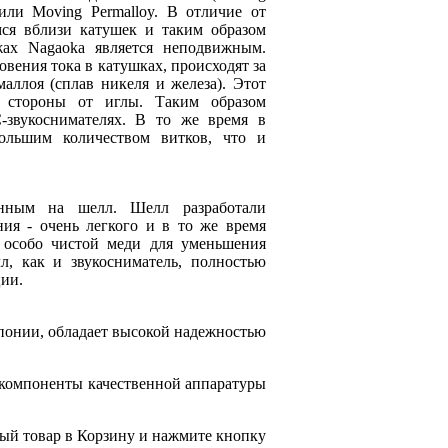
или Moving Permalloy. В отличие от
ся вблизи катушек и таким образом
ах Nagaokа является неподвижным.
вения тока в катушках, происходят за
аллоя (сплав никеля и железа). Этот
й стороны от иглы. Таким образом
-звукоснимателях. В то же время в
ольшим количеством витков, что и
анным на шелл. Шелл разработали
ия - очень легкого и в то же время
 особо чистой меди для уменьшения
л, как и звукосниматель, полностью
ции.
понии, обладает высокой надежностью
 компоненты качественной аппаратуры
ый товар в Корзину и нажмите кнопку