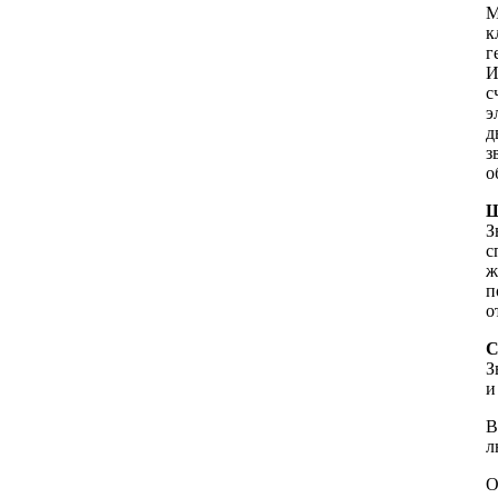
M
к
г
И
с
э
д
з
о
З
с
ж
п
о
С
З
и
В
л
О