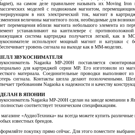
agnet), на самом деле правильнее называть их Moving Iron 
лассических моделей с подвижным магнитом, перемещающим
енерирующим в них электрический ток, магнит в картридж
зменения величины магнитного поля, необходимые для возникно
чет перемещения вблизи магнита небольшого элемента из перм
лемент устанавливают на кантилевере с противоположно
вижущаяся система картриджа получается легкой, как в MC
вукоснимателе используют мощный магнит и катушки с б
беспечивает уровень сигнала на выходе как в MM-моделях.
ШЕЛЛ ЗВУКОСНИМАТЕЛЯ
вукосниматель Nagaoka MP-200H поставляется смонтиров
пециально для картриджей серии MP. Его изготовили из магн
есткого материала. Соединительные проводки выполняют из
отерь сигнала. Контакты шелла делают позолоченными. Шел
твечает требованиям Nagaoka к надежности и качеству конструк
ДЕЛАН В ЯПОНИИ
вукосниматель Nagaoka MP-200H сделан на заводе компании в Я
 полностью соответствует техническим спецификациям.
 магазине «АудиоТехника» вы всегда можете купить различные
юбых известных брендов.
формляйте покупку прямо сейчас. Для этого поместите выбранн