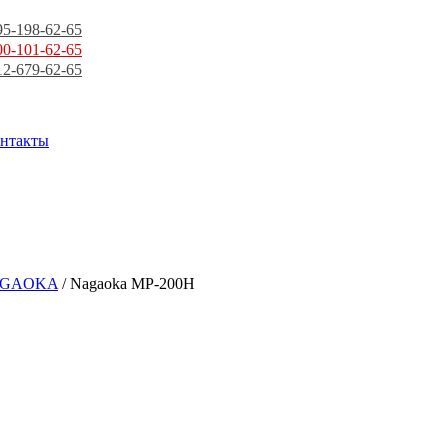
95-198-62-65
00-101-62-65
12-679-62-65
нтакты
GAOKA
/ Nagaoka MP-200H