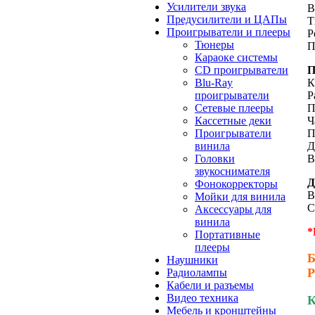
Усилители звука
В
Предусилители и ЦАПы
Т
Проигрыватели и плееры
Р
Тюнеры
П
Караоке системы
CD проигрыватели
Blu-Ray
К
проигрыватели
Р
Сетевые плееры
П
Кассетные деки
Ч
Проигрыватели
П
винила
Д
Головки
В
звукоснимателя
Фонокорректоры
В
Мойки для винила
С
Аксессуары для
винила
*
Портативные
плееры
Б
Наушники
Р
Радиолампы
Кабели и разъемы
Видео техника
К
Мебель и кронштейны