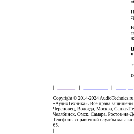
«
Н
с
В
с
ж
П
п
О
|
Главная
|
О магазине
|
Товары
Правила клуба
|
Гарантии безопас
Copyright © 2014-2024 AudioTechnics.
«АудиоТехника». Все права защищены
Череповец, Вологда, Москва, Санкт-Пе
Челябинск, Омск, Самара, Ростов-на-Д
Телефоны справочной службы магазина: 
65.
|
Пользовательское соглашение
|
О