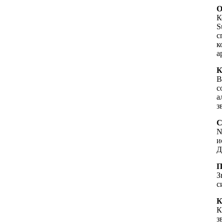
К
S
с
к
а
К
В
с
а
з
N
и
Д
П
З
с
К
з