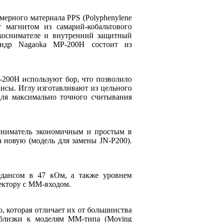
ерного материала PPS (Polyphenylene
 магнитом из самарий-кобальтового
укоснимателе и внутренний защитный
индр Nagaoka MP-200H состоит из
-200H используют бор, что позволило
нсы. Иглу изготавливают из цельного
для максимально точного считывания
осниматель экономичным и простым в
 новую (модель для замены JN-P200).
едансом в 47 кОм, а также уровнем
ектору с MM-входом.
 которая отличает их от большинства
 близки к моделям MM-типа (Moving