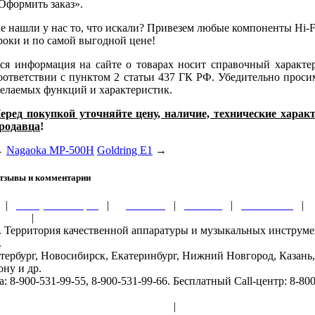
Оформить заказ».
е нашли у нас то, что искали? Привезем любые компоненты Hi-Fi
роки и по самой выгодной цене!
ся информация на сайте о товарах носит справочный характе
оответствии с пунктом 2 статьи 437 ГК РФ. Убедительно проси
елаемых функций и характеристик.
еред покупкой уточняйте цену, наличие, технические хара
родавца
!
←
Nagaoka MP-500H
Goldring E1
→
тзывы и комментарии
|
Обзоры и акции
|
Доставка
|
Оплата
|
Контакты
|
ности
|
ru. Территория качественной аппаратуры и музыкальных инструм
.
тербург, Новосибирск, Екатеринбург, Нижний Новгород, Казань,
ону и др.
8-900-531-99-55, 8-900-531-99-66. Бесплатный Call-центр: 8-800
бработка персональных данных
|
Публичный договор-офе