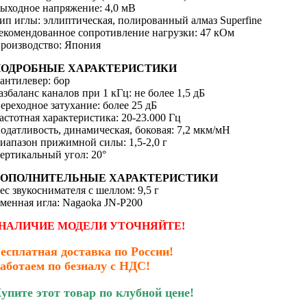
ыходное напряжение: 4,0 мВ
ип иглы: эллиптическая, полированный алмаз Superfine
екомендованное сопротивление нагрузки: 47 кОм
роизводство: Япония
ПОДРОБНЫЕ ХАРАКТЕРИСТИКИ
антилевер: бор
азбаланс каналов при 1 кГц: не более 1,5 дБ
ереходное затухание: более 25 дБ
астотная характеристика: 20-23.000 Гц
одатливость, динамическая, боковая: 7,2 мкм/мН
иапазон прижимной силы: 1,5-2,0 г
ертикальный угол: 20°
ДОПОЛНИТЕЛЬНЫЕ ХАРАКТЕРИСТИКИ
ес звукоснимателя с шеллом: 9,5 г
менная игла: Nagaoka JN-P200
НАЛИЧИЕ МОДЕЛИ УТОЧНЯЙТЕ!
есплатная доставка по России!
аботаем по безналу с НДС!
упите этот товар по клубной цене!