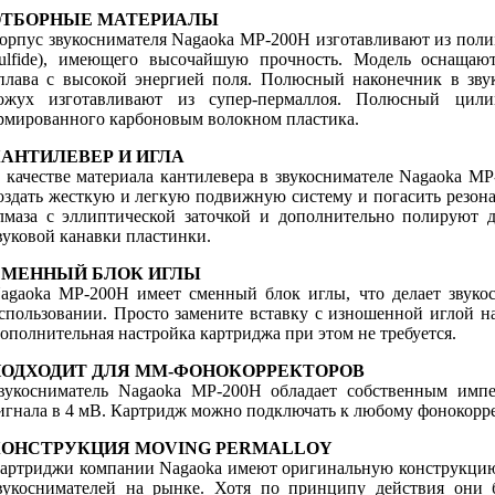
ОТБОРНЫЕ МАТЕРИАЛЫ
орпус звукоснимателя Nagaoka MP-200H изготавливают из полим
ulfide), имеющего высочайшую прочность. Модель оснащают
плава с высокой энергией поля. Полюсный наконечник в зв
ожух изготавливают из супер-пермаллоя. Полюсный цил
рмированного карбоновым волокном пластика.
АНТИЛЕВЕР И ИГЛА
 качестве материала кантилевера в звукоснимателе Nagaoka MP
оздать жесткую и легкую подвижную систему и погасить резона
лмаза с эллиптической заточкой и дополнительно полируют 
вуковой канавки пластинки.
СМЕННЫЙ БЛОК ИГЛЫ
agaoka MP-200H имеет сменный блок иглы, что делает звук
спользовании. Просто замените вставку с изношенной иглой на
ополнительная настройка картриджа при этом не требуется.
ОДХОДИТ ДЛЯ ММ-ФОНОКОРРЕКТОРОВ
вукосниматель Nagaoka MP-200H обладает собственным имп
игнала в 4 мВ. Картридж можно подключать к любому фонокорр
КОНСТРУКЦИЯ MOVING PERMALLOY
артриджи компании Nagaokа имеют оригинальную конструкцию,
вукоснимателей на рынке. Хотя по принципу действия они