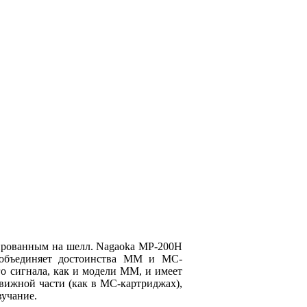
ированным на шелл. Nagaoka MP-200H
м объединяет достоинства MM и MC-
о сигнала, как и модели ММ, и имеет
вижной части (как в MC-картриджах),
вучание.