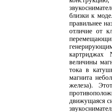
конструкцию
звукоснимате
близки к мод
правильнее на
отличие от к
перемещающ
генерирующ
картриджах 
величины маг
тока в катуш
магнита небол
железа). Это
противопол
движущаяся си
звукоснимател