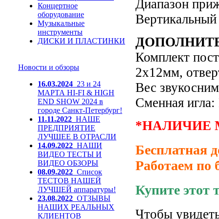
Диапазон приж
Концертное
оборудование
Вертикальный 
Музыкальные
инструменты
ДОПОЛНИТ
ДИСКИ И ПЛАСТИНКИ
Комплект пост
Новости и обзоры
2х12мм, отвер
16.03.2024
23 и 24
Вес звукоснима
МАРТА HI-FI & HIGH
Сменная игла:
END SHOW 2024 в
городе Санкт-Петербург!
11.11.2022
НАШЕ
*НАЛИЧИЕ 
ПРЕДПРИЯТИЕ
ЛУЧШЕЕ В ОТРАСЛИ
14.09.2022
НАШИ
Бесплатная д
ВИДЕО ТЕСТЫ И
Работаем по 
ВИДЕО ОБЗОРЫ
08.09.2022
Список
ТЕСТОВ НАШЕЙ
Купите этот 
ЛУЧШЕЙ аппаратуры!
23.08.2022
ОТЗЫВЫ
НАШИХ РЕАЛЬНЫХ
Чтобы увидеть
КЛИЕНТОВ