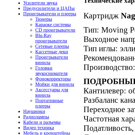
Технические хар
Усилители звука
Предусилители и ЦАПы
Проигрыватели и плееры
Картридж
Nag
Тюнеры
Караоке системы
Тип: Moving P
CD проигрыватели
Blu-Ray
Выходное напр
проигрыватели
Сетевые плееры
Тип иглы: элл
Кассетные деки
Рекомендованн
Проигрыватели
винила
Производство
Головки
звукоснимателя
Фонокорректоры
ПОДРОБНЫ
Мойки для винила
Кантилевер: о
Аксессуары для
винила
Разбаланс кана
Портативные
плееры
Переходное за
Наушники
Радиолампы
Частотная хар
Кабели и разъемы
Податливость,
Видео техника
Мебель и кронштейны