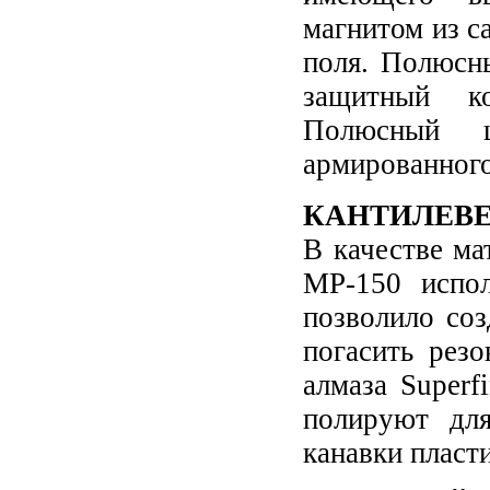
магнитом из с
поля. Полюсн
защитный ко
Полюсный 
армированного
КАНТИЛЕВЕ
В качестве ма
MP-150 испол
позволило со
погасить рез
алмаза Superf
полируют для
канавки пласт