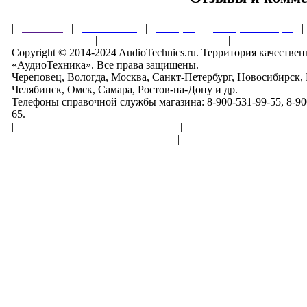
|
Главная
|
О магазине
|
Товары
|
Обзоры и акции
Правила клуба
|
Гарантии безопасности
|
Copyright © 2014-2024 AudioTechnics.ru. Территория качеств
«АудиоТехника». Все права защищены.
Череповец, Вологда, Москва, Санкт-Петербург, Новосибирск,
Челябинск, Омск, Самара, Ростов-на-Дону и др.
Телефоны справочной службы магазина: 8-900-531-99-55, 8-900
65.
|
Пользовательское соглашение
|
Обработка персональн
Политика конфиденциальности
|