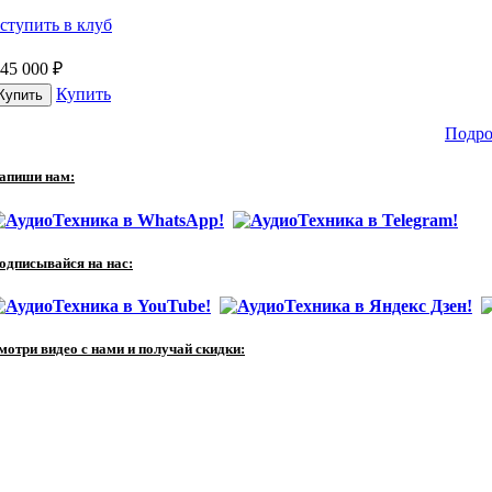
ступить в клуб
45 000
₽
Купить
Подро
апиши нам:
одписывайся на нас:
мотри видео с нами и получай скидки: