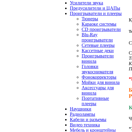
Усилители звука
Предусилители и ЦАПы
Проигрыватели и плееры
Тюнеры
К
Караоке системы
CD проигрыватели
Т
Blu-Ray
проигрыватели
С
Сетевые плееры
Кассетные деки
С
Проигрыватели
Т
винила
К
Головки
П
звукоснимателя
Фонокорректоры
*
Мойки для винила
Аксессуары для
Б
винила
Р
Портативные
плееры
К
Наушники
Радиолампы
Ч
Кабели и разъемы
Видео техника
*
Мебель и кронштейны