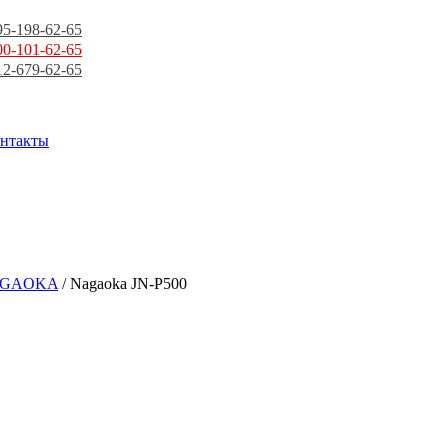
95-198-62-65
00-101-62-65
12-679-62-65
нтакты
GAOKA
/ Nagaoka JN-P500