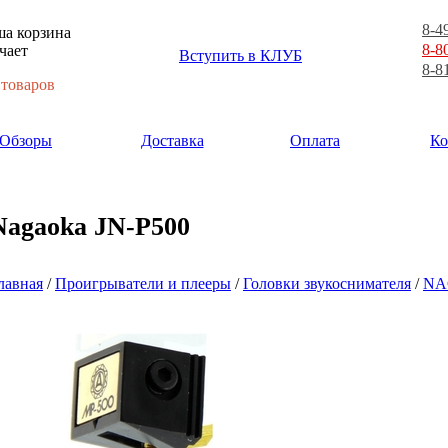
8-4
а корзина
8-8
чает
Вступить в КЛУБ
8-8
 товаров
Обзоры
Доставка
Оплата
Ко
Nagaoka JN-P500
лавная
/
Проигрыватели и плееры
/
Головки звукоснимателя
/
NA