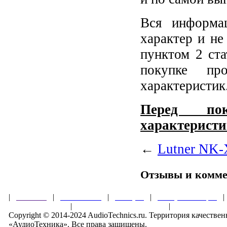
Вся информа
характер и не
пунктом 2 ст
покупке пр
характеристик
Перед пок
характеристи
←
Lutner NK-
Отзывы и комм
|
Главная
|
О магазине
|
Товары
|
Обзоры и акции
Правила клуба
|
Гарантии безопасности
|
Copyright © 2014-2024 AudioTechnics.ru. Территория качеств
«АудиоТехника». Все права защищены.