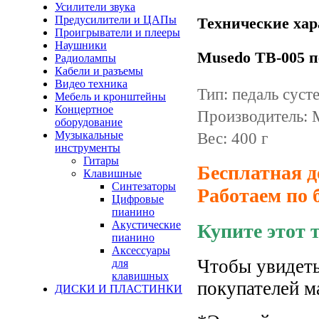
Усилители звука
Предусилители и ЦАПы
Технические хар
Проигрыватели и плееры
Наушники
Musedo TB-005 п
Радиолампы
Кабели и разъемы
Видео техника
Тип: педаль суст
Мебель и кронштейны
Концертное
Производитель: 
оборудование
Музыкальные
Вес: 400 г
инструменты
Гитары
Бесплатная д
Клавишные
Синтезаторы
Работаем по 
Цифровые
пианино
Акустические
Купите этот 
пианино
Аксессуары
Чтобы увидеть
для
клавишных
покупателей м
ДИСКИ И ПЛАСТИНКИ