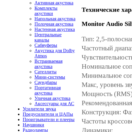
Активная акустика
Комплекты
Технические хар
акустики
Напольная акустика
Monitor Audio Si
Полочная акустика
Настенная акустика
Центральные
Тип: 2,5-полосна
каналы
Сабвуферы
Частотный диапаз
Акустика для Dolby
Atmos
Чувствительность
Встраиваемая
Номинальное соп
акустика
Сателлиты
Минимальное соп
Мини-системы
Саундбары
Макс, уровень зв
Портативная
Мощность (RMS)
акустика
Уличная акустика
Рекомендованная
Аксессуары для АС
Усилители звука
Конструкция: Фаз
Предусилители и ЦАПы
Проигрыватели и плееры
Частоты кроссове
Наушники
Динамики:
Радиолампы