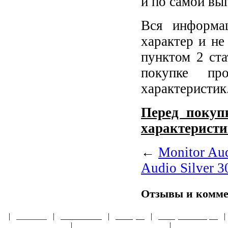
и по самой вы
Вся информа
характер и не
пунктом 2 ст
покупке пр
характеристик
Перед покупк
характеристи
←
Monitor Au
Audio Silver 
Отзывы и комм
|
Главная
|
О магазине
|
Товары
|
Обзоры и акции
Правила клуба
|
Гарантии безопасности
|