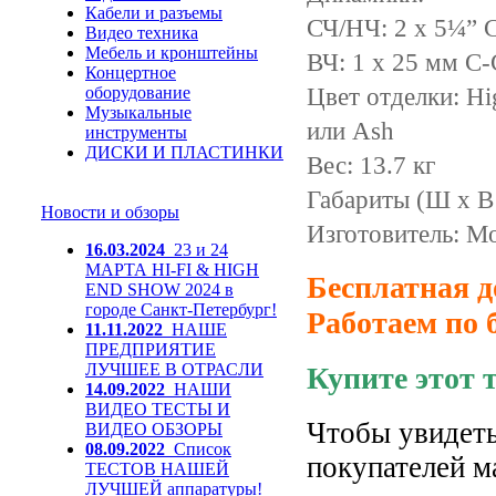
Кабели и разъемы
СЧ/НЧ: 2 x 5¼” 
Видео техника
Мебель и кронштейны
ВЧ: 1 x 25 мм C
Концертное
Цвет отделки: Hig
оборудование
Музыкальные
или Ash
инструменты
ДИСКИ И ПЛАСТИНКИ
Вес: 13.7 кг
Габариты (Ш х В 
Новости и обзоры
Изготовитель: Mo
16.03.2024
23 и 24
МАРТА HI-FI & HIGH
Бесплатная д
END SHOW 2024 в
городе Санкт-Петербург!
Работаем по 
11.11.2022
НАШЕ
ПРЕДПРИЯТИЕ
ЛУЧШЕЕ В ОТРАСЛИ
Купите этот 
14.09.2022
НАШИ
ВИДЕО ТЕСТЫ И
Чтобы увидеть
ВИДЕО ОБЗОРЫ
08.09.2022
Список
покупателей м
ТЕСТОВ НАШЕЙ
ЛУЧШЕЙ аппаратуры!