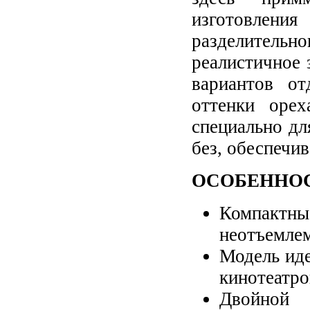
изготовлени
разделительн
реалистичное
вариантов о
оттенки орех
специально д
без, обеспечи
ОСОБЕННО
Компактны
неотъемлем
Модель иде
кинотеатро
Двойной 