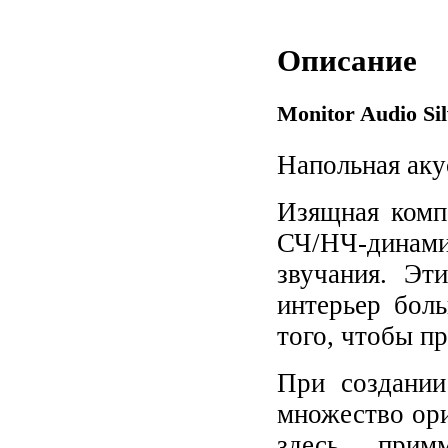
Описание
Monitor Audio Si
Напольная аку
Изящная комп
СЧ/НЧ-динам
звучания. Эт
интерьер бол
того, чтобы п
При создании
множество ори
здесь примм