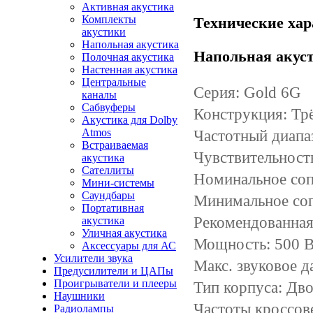
Активная акустика
Комплекты
Технические хар
акустики
Напольная акустика
Напольная акуст
Полочная акустика
Настенная акустика
Центральные
Серия: Gold 6G
каналы
Сабвуферы
Конструкция: Тр
Акустика для Dolby
Atmos
Частотный диапаз
Встраиваемая
Чувствительность
акустика
Сателлиты
Номинальное соп
Мини-системы
Саундбары
Минимальное соп
Портативная
Рекомендованная
акустика
Уличная акустика
Мощность: 500 
Аксессуары для АС
Усилители звука
Макс. звуковое д
Предусилители и ЦАПы
Проигрыватели и плееры
Тип корпуса: Дво
Наушники
Частоты кроссове
Радиолампы