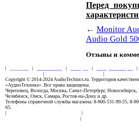
Перед покупк
характеристи
←
Monitor Aud
Audio Gold 50
Отзывы и комм
|
Главная
|
О магазине
|
Товары
|
Обзоры и акции
Правила клуба
|
Гарантии безопасности
|
Copyright © 2014-2024 AudioTechnics.ru. Территория качеств
«АудиоТехника». Все права защищены.
Череповец, Вологда, Москва, Санкт-Петербург, Новосибирск,
Челябинск, Омск, Самара, Ростов-на-Дону и др.
Телефоны справочной службы магазина: 8-900-531-99-55, 8-900
65.
|
Пользовательское соглашение
|
Обработка персональн
Политика конфиденциальности
|