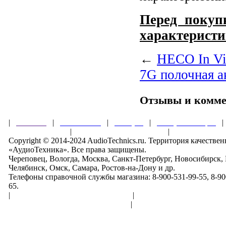
Перед покупк
характеристи
←
HECO In Vi
7G полочная а
Отзывы и комм
|
Главная
|
О магазине
|
Товары
|
Обзоры и акции
Правила клуба
|
Гарантии безопасности
|
Copyright © 2014-2024 AudioTechnics.ru. Территория качеств
«АудиоТехника». Все права защищены.
Череповец, Вологда, Москва, Санкт-Петербург, Новосибирск,
Челябинск, Омск, Самара, Ростов-на-Дону и др.
Телефоны справочной службы магазина: 8-900-531-99-55, 8-900
65.
|
Пользовательское соглашение
|
Обработка персональн
Политика конфиденциальности
|