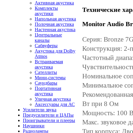
Активная акустика
Комплекты
Технические хар
акустики
Напольная акустика
Monitor Audio B
Полочная акустика
Настенная акустика
Центральные
Серия: Bronze 7
каналы
Сабвуферы
Конструкция: 2-
Акустика для Dolby
Atmos
Частотный диапаз
Встраиваемая
Чувствительность
акустика
Сателлиты
Номинальное соп
Мини-системы
Саундбары
Минимальное соп
Портативная
Рекомендованная 
акустика
Уличная акустика
Вт при 8 Ом
Аксессуары для АС
Усилители звука
Мощность: 100 
Предусилители и ЦАПы
Проигрыватели и плееры
Макс. звуковое д
Наушники
Тип корпуса: Дво
Радиолампы