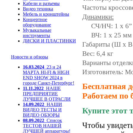
Кабели и разъемы
Частоты кроссове
Видео техника
Мебель и кронштейны
Динамики:
Концертное
СЧ/НЧ: 1 x 6”
оборудование
Музыкальные
ВЧ: 1 x 25 мм 
инструменты
ДИСКИ И ПЛАСТИНКИ
Габариты (Ш x В
Вес: 6,4 кг
Новости и обзоры
Варианты отделк
16.03.2024
23 и 24
Изготовитель: Mo
МАРТА HI-FI & HIGH
END SHOW 2024 в
городе Санкт-Петербург!
Бесплатная д
11.11.2022
НАШЕ
ПРЕДПРИЯТИЕ
Работаем по 
ЛУЧШЕЕ В ОТРАСЛИ
14.09.2022
НАШИ
Купите этот 
ВИДЕО ТЕСТЫ И
ВИДЕО ОБЗОРЫ
08.09.2022
Список
Чтобы увидеть
ТЕСТОВ НАШЕЙ
ЛУЧШЕЙ аппаратуры!