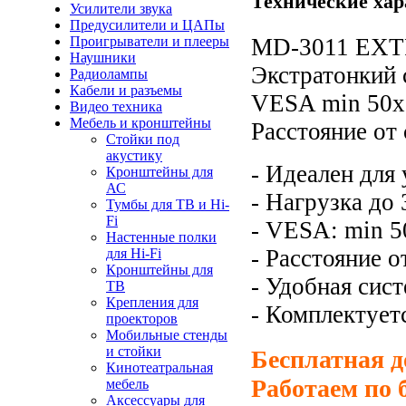
Технические хар
Усилители звука
Предусилители и ЦАПы
Проигрыватели и плееры
MD-3011 EXT
Наушники
Экстратонкий
Радиолампы
Кабели и разъемы
VESA min 50х
Видео техника
Мебель и кронштейны
Расстояние от
Стойки под
акустику
- Идеален для
Кронштейны для
АС
- Нагрузка до 
Тумбы для ТВ и Hi-
Fi
- VESA: min 5
Настенные полки
- Расстояние о
для Hi-Fi
Кронштейны для
- Удобная сис
ТВ
Крепления для
- Комплектует
проекторов
Мобильные стенды
и стойки
Бесплатная д
Кинотеатральная
Работаем по 
мебель
Аксессуары для