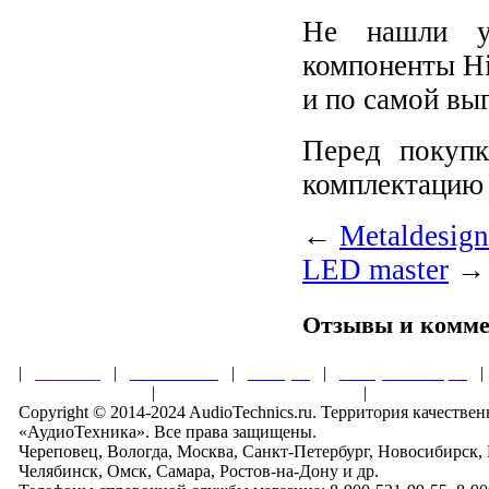
Не нашли у
компоненты Hi
и по самой вы
Перед покупк
комплектацию 
←
Metaldesig
LED master
→
Отзывы и комм
|
Главная
|
О магазине
|
Товары
|
Обзоры и акции
Правила клуба
|
Гарантии безопасности
|
Copyright © 2014-2024 AudioTechnics.ru. Территория качеств
«АудиоТехника». Все права защищены.
Череповец, Вологда, Москва, Санкт-Петербург, Новосибирск,
Челябинск, Омск, Самара, Ростов-на-Дону и др.