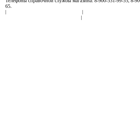
Телефоны справочной службы магазина: 8-900-531-99-55, 8-900
65.
|
Пользовательское соглашение
|
Обработка персональн
Политика конфиденциальности
|