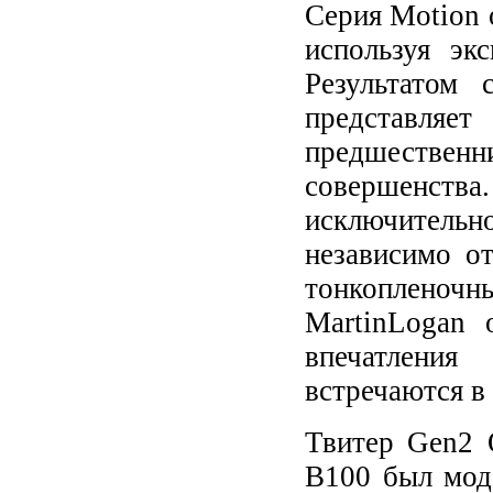
Серия Motion 
используя эк
Результатом 
представля
предшественн
совершенств
исключительн
независимо о
тонкопленоч
MartinLogan 
впечатления
встречаются в
Твитер Gen2 
B100 был моде