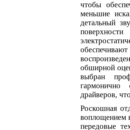
чтобы обесп
меньшие иска
детальный зв
поверхност
электростат
обеспечива
воспроизведен
обширной оцен
выбран проф
гармонично 
драйверов, чт
Роскошная от
воплощением в
передовые те