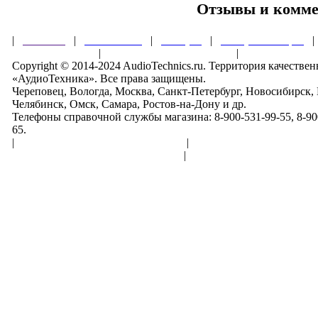
Отзывы и комм
|
Главная
|
О магазине
|
Товары
|
Обзоры и акции
Правила клуба
|
Гарантии безопасности
|
Copyright © 2014-2024 AudioTechnics.ru. Территория качеств
«АудиоТехника». Все права защищены.
Череповец, Вологда, Москва, Санкт-Петербург, Новосибирск,
Челябинск, Омск, Самара, Ростов-на-Дону и др.
Телефоны справочной службы магазина: 8-900-531-99-55, 8-900
65.
|
Пользовательское соглашение
|
Обработка персональн
Политика конфиденциальности
|