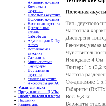
Технические хар
Активная акустика
Комплекты
акустики
Полочная акусти
Напольная акустика
Полочная акустика
Тип: двухполосн
Настенная акустика
Центральные
Частотная харак
каналы
Сабвуферы
Дисперсия твитер
Акустика для Dolby
Рекомендуемая м
Atmos
Встраиваемая
Чувствительност
акустика
Сателлиты
Импеданс:
4 Ом
Мини-системы
Твитер: 1 х (3,2 
Саундбары
Портативная
Частота разделе
акустика
Уличная акустика
Сч-динамик:
1 х
Аксессуары для АС
Усилители звука
Габариты (ВxШxГ
Предусилители и ЦАПы
Вес: 9,3 кг
Проигрыватели и плееры
Наушники
Варианты отделк
Радиолампы