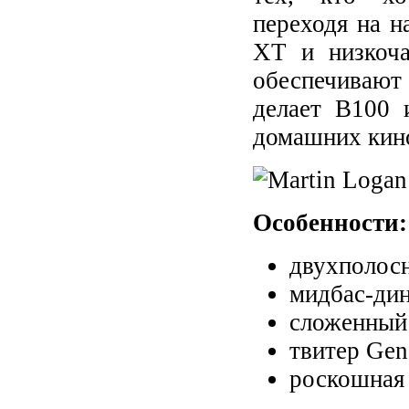
переходя на н
XT и низкоча
обеспечивают
делает B100 
домашних кино
Особенности:
двухполосн
мидбас-ди
сложенный
твитер Gen
роскошная 