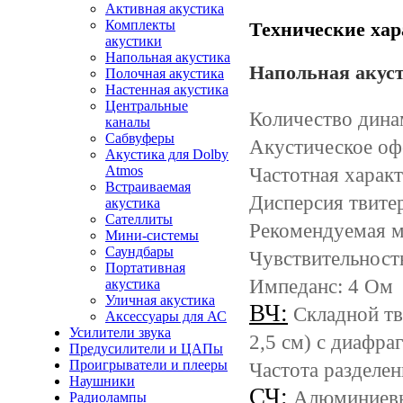
Активная акустика
Комплекты
Технические хар
акустики
Напольная акустика
Напольная акуст
Полочная акустика
Настенная акустика
Центральные
Количество дина
каналы
Сабвуферы
Акустическое оф
Акустика для Dolby
Atmos
Частотная характ
Встраиваемая
Дисперсия твитер
акустика
Сателлиты
Рекомендуемая м
Мини-системы
Саундбары
Чувствительность
Портативная
Импеданс: 4 Ом
акустика
Уличная акустика
ВЧ:
Складной тв
Аксессуары для АС
Усилители звука
2,5 см) с диафра
Предусилители и ЦАПы
Проигрыватели и плееры
Частота разделен
Наушники
СЧ:
Алюминиевый
Радиолампы