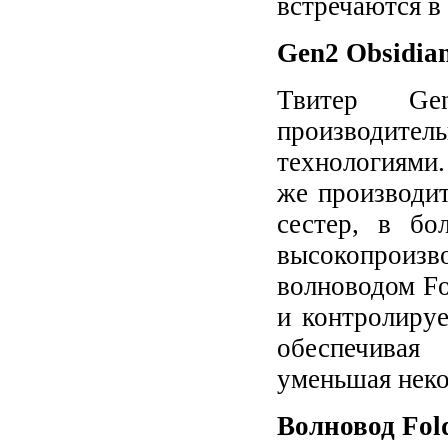
встречаются в
Gen2 Obsidian
Твитер G
производите
технологиями
же производит
сестер, в бо
высокопроизво
волноводом Fo
и контролиру
обеспечивая 
уменьшая нек
Волновод Fol