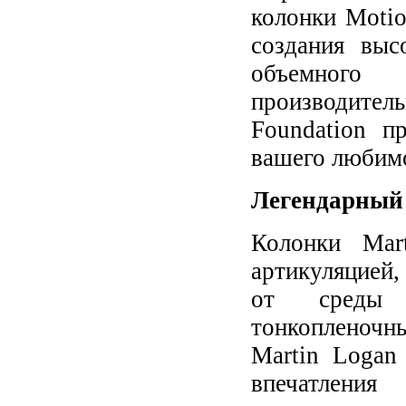
колонки Motio
создания выс
объемного
производител
Foundation п
вашего любимо
Легендарный 
Колонки Mar
артикуляцией
от среды п
тонкопленоч
Martin Logan
впечатления