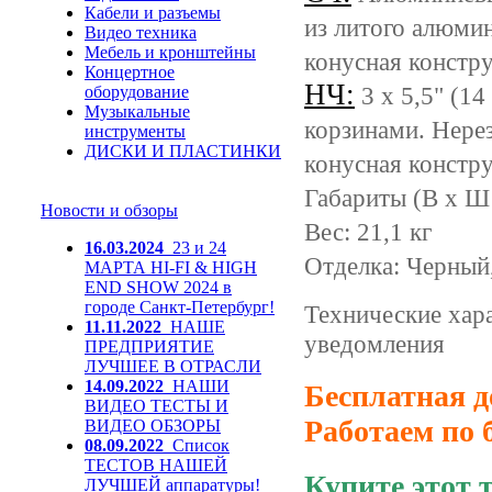
Кабели и разъемы
из литого алюми
Видео техника
Мебель и кронштейны
конусная констр
Концертное
НЧ:
3 х 5,5" (1
оборудование
Музыкальные
корзинами. Нере
инструменты
ДИСКИ И ПЛАСТИНКИ
конусная констр
Габариты (В x Ш 
Новости и обзоры
Вес: 21,1 кг
16.03.2024
23 и 24
Отделка: Черный,
МАРТА HI-FI & HIGH
END SHOW 2024 в
городе Санкт-Петербург!
Технические хар
11.11.2022
НАШЕ
уведомления
ПРЕДПРИЯТИЕ
ЛУЧШЕЕ В ОТРАСЛИ
14.09.2022
НАШИ
Бесплатная д
ВИДЕО ТЕСТЫ И
Работаем по 
ВИДЕО ОБЗОРЫ
08.09.2022
Список
ТЕСТОВ НАШЕЙ
Купите этот 
ЛУЧШЕЙ аппаратуры!