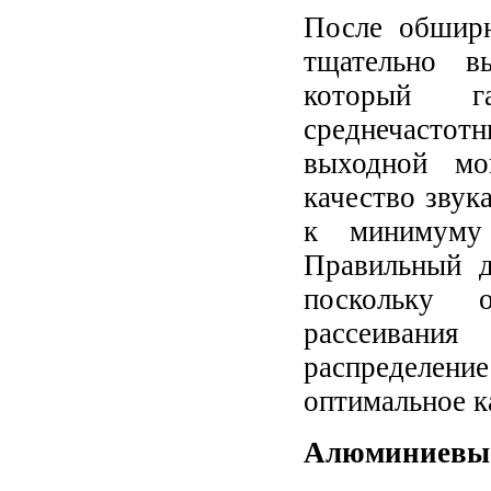
После обширн
тщательно в
который г
среднечастот
выходной мо
качество звук
к минимуму 
Правильный д
поскольку 
рассеивани
распределен
оптимальное к
Алюминиевые