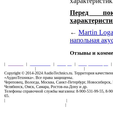
характеристик
Перед пок
характеристи
←
Martin Log
напольная аку
Отзывы и комм
|
Главная
|
О магазине
|
Товары
|
Обзоры и акции
Правила клуба
|
Гарантии безопасности
|
Copyright © 2014-2024 AudioTechnics.ru. Территория качеств
«АудиоТехника». Все права защищены.
Череповец, Вологда, Москва, Санкт-Петербург, Новосибирск,
Челябинск, Омск, Самара, Ростов-на-Дону и др.
Телефоны справочной службы магазина: 8-900-531-99-55, 8-900
65.
|
Пользовательское соглашение
|
Обработка персональн
Политика конфиденциальности
|