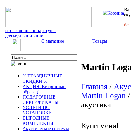
Ваш
ску
без
сеть салонов аппаратуры
для музыки и кино
О магазине
Товары
Martin Log
% ПРАЗДНИЧНЫЕ
СКИДКИ %
Главная
/
Акус
АКЦИЯ: Витринный
образец!
Martin Logan
/
ПОДАРОЧНЫЕ
СЕРТИФИКАТЫ
акустика
УСЛУГИ ПО
УСТАНОВКЕ
ВЫГОДНЫЕ
КОМПЛЕКТЫ!
Купи меня!
Акустические системы