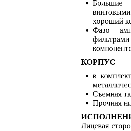
Большие 
винтовым
хороший ко
Фазо амп
фильтра
компонент
КОРПУС
в комплек
металличе
Съемная тк
Прочная ни
ИСПОЛНЕН
Лицевая сторо