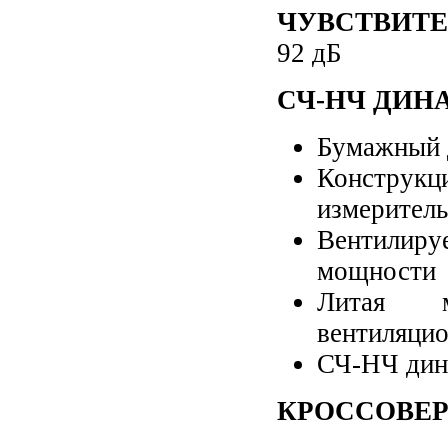
ЧУВСТВИТЕЛ
92 дБ
СЧ-НЧ ДИН
Бумажный 
Констру
измеритель
Вентилир
мощности
Литая м
вентиляци
СЧ-НЧ дин
КРОССОВЕ