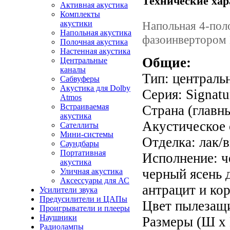
Технические хар
Активная акустика
Комплекты
акустики
Напольная 4-пол
Напольная акустика
фазоинвертором 
Полочная акустика
Настенная акустика
Общие:
Центральные
каналы
Тип: централь
Сабвуферы
Акустика для Dolby
Серия: Signatu
Atmos
Встраиваемая
Страна (главн
акустика
Акустическое
Сателлиты
Мини-системы
Отделка: лак/
Саундбары
Портативная
Исполнение: ч
акустика
черный ясень 
Уличная акустика
Аксессуары для АС
антрацит и ко
Усилители звука
Предусилители и ЦАПы
Цвет пылезащи
Проигрыватели и плееры
Наушники
Размеры (Ш x В
Радиолампы