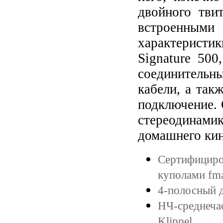
двойного тви
встроенны
характеристик
Signature 50
соединительны
кабели, а так
подключение. 
стереодинам
домашнего кин
Сертифициро
куполами fm
4-полосный 
НЧ-среднеча
Klippel