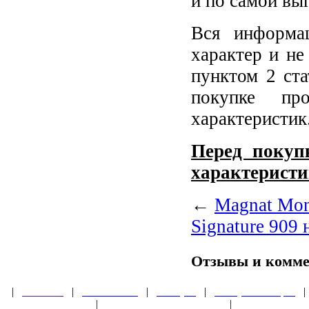
и по самой вы
Вся информа
характер и не
пунктом 2 ст
покупке пр
характеристик
Перед покупк
характеристи
←
Magnat Mon
Signature 909 
Отзывы и комм
|
Главная
|
О магазине
|
Товары
|
Обзоры и акции
Правила клуба
|
Гарантии безопасности
|