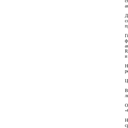
с
а
Д
с
п
Г
ф
а
R
и
Н
р
Ц
В
л
О
«
Н
с