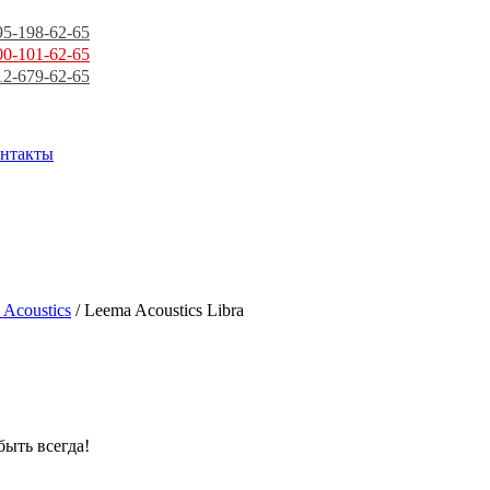
95-198-62-65
00-101-62-65
12-679-62-65
нтакты
 Acoustics
/ Leema Acoustics Libra
быть всегда!