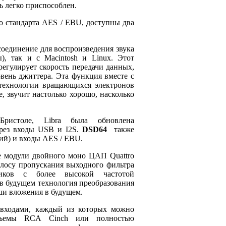
 легко приспособлен.
о стандарта AES / EBU, доступны два
оединение для воспроизведения звука
), так и с Macintosh и Linux.
Этот
регулирует скорость передачи данных,
овень джиттера.
Эта функция вместе с
 технологии вращающихся электронов
е, звучит настолько хорошо, насколько
истоле, Libra была обновлена
ез входы USB и I2S.
DSD64
также
ий) и входы AES / EBU.
е модули двойного моно ЦАП Quattro
лосу пропускания выходного фильтра
иков с более высокой частотой
в будущем технология преобразования
ши вложения в будущем.
и входами, каждый из которых можно
азъемы RCA Cinch или полностью