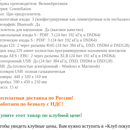
трана производителя: Великобритания
ерия: Constellation
ип: Цап-предусилитель
налоговые входы: 3 (конфигурируемые как симметричные или несбаланс
нтерфейс Bluetooth: Да
силитель для наушников: Да (высокое качество)
оаксиальные входы S / PDIF: 3 (24 бит 192 кГц и DSD64)
птические входы S / PDIF: 3 (24 бит 192 кГц и DSD64)
ходы I2S: 2 через разъемы RJ45 (24 бит 384 кГц, DXD, DSD64 и DSD128)
дин вход I2S имеет полностью программируемое назначение контактов
ходы AES / EBU: 2 через разъемы XLR (24 бит 192 кГц и DSD64)
синхронный USB: Да (24 бит 384 кГц, DXD, DSD64 и DSD128)
SB: Да (полностью асинхронный - Windows и Macintosh)
золяция USB: полная гальваническая
азмеры: 440 х 320 х 110 мм
оробка: 590 х 450 х 210 мм
асса: 15 кг
есплатная доставка по России!
аботаем по безналу с НДС!
упите этот товар по клубной цене!
тобы увидеть клубные цены, Вам нужно вступить в «Клуб покуп