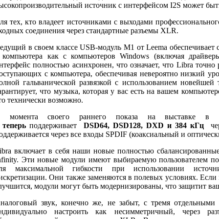
ысокопроизводительный источник с интерфейсом I2S может быть
ля тех, кто владеет источниками с выходами профессиональног
ходных соединения через стандартные разъемы XLR.
едущий в своем классе USB-модуль M1 от Leema обеспечивает с
 компьютера как с компьютеров Windows (включая драйверы
нтерфейс полностью асинхронен, что означает, что Libra точно 
оступающих с компьютера, обеспечивая невероятно низкий ур
олной гальванической развязкой с использованием новейшей
арантирует, что музыка, которая у вас есть на вашем компьютер
то технически возможно.
 момента своего раннего показа на выставке в Бр
и
теперь
поддерживает
DSD64, DSD128, DXD и 384 кГц
чер
оддерживается через все входы SPDIF (коаксиальный и оптическ
ibra включает в себя наши новые полностью сбалансированны
nfinity.
Эти новые модули имеют выбираемую пользователем по
ля максимальной гибкости при использовании источн
искретизации.
Они также заменяются в полевых условиях.
Если 
лучшится, модули могут быть модернизированы, что защитит ва
налоговый звук, конечно же, не забыт, с тремя отдельным
ндивидуально настроить как несимметричный, через р