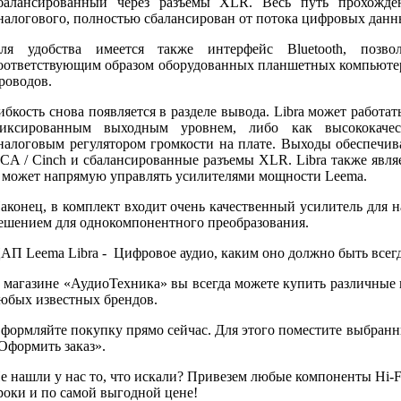
балансированный через разъемы XLR.
Весь путь прохожде
налогового, полностью сбалансирован от потока цифровых данн
ля удобства имеется также интерфейс Bluetooth, позв
оответствующим образом оборудованных планшетных компьютеро
роводов.
ибкость снова появляется в разделе вывода.
Libra может работа
иксированным выходным уровнем, либо как высококаче
налоговым регулятором громкости на плате.
Выходы обеспечив
CA / Cinch и сбалансированные разъемы XLR.
Libra также явл
 может напрямую управлять усилителями мощности Leema.
аконец, в комплект входит очень качественный усилитель для н
ешением для однокомпонентного преобразования.
АП Leema Libra - Цифровое аудио, каким оно должно быть всегд
 магазине «АудиоТехника» вы всегда можете купить различные
юбых известных брендов.
формляйте покупку прямо сейчас. Для этого поместите выбранн
Оформить заказ».
е нашли у нас то, что искали? Привезем любые компоненты Hi-Fi
роки и по самой выгодной цене!