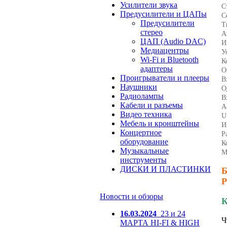
Усилители звука
С
Предусилители и ЦАПы
С
Предусилители
Т
стерео
А
ЦАП (Audio DAC)
И
Медиацентры
У
Wi-Fi и Bluetooth
К
адаптеры
О
Проигрыватели и плееры
В
Наушники
О
Радиолампы
В
Кабели и разъемы
А
Видео техника
U
Мебель и кронштейны
И
Концертное
Р
оборудование
К
Музыкальные
М
инструменты
ДИСКИ И ПЛАСТИНКИ
Б
Р
Новости и обзоры
К
16.03.2024
23 и 24
Ч
МАРТА HI-FI & HIGH