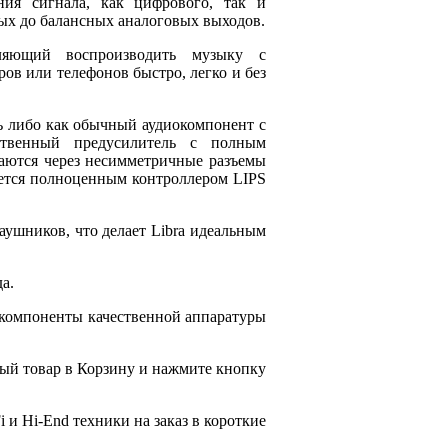
ния сигнала, как цифрового, так и
ых до балансных аналоговых выходов.
оляющий воспроизводить музыку с
в или телефонов быстро, легко и без
ть либо как обычный аудиокомпонент с
ственный предусилитель с полным
аются через несимметричные разъемы
яется полноценным контроллером LIPS
аушников, что делает Libra идеальным
а.
 компоненты качественной аппаратуры
ый товар в Корзину и нажмите кнопку
 и Hi-End техники на заказ в короткие