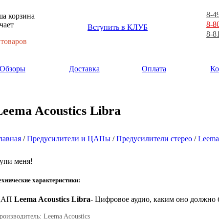
8-4
а корзина
8-8
чает
Вступить в КЛУБ
8-8
 товаров
Обзоры
Доставка
Оплата
Ко
Leema Acoustics Libra
лавная
/
Предусилители и ЦАПы
/
Предусилители стерео
/
Leema
упи меня!
ехнические характеристики:
ЦАП
Leema Acoustics Libra
- Цифровое аудио, каким оно должно 
роизводитель: Leema Acoustics