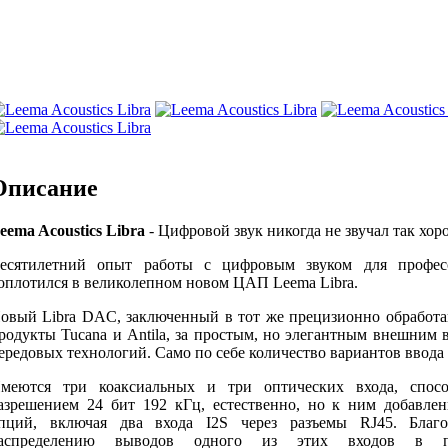
Описание
eema Acoustics Libra
- Цифровой звук никогда не звучал так хо
есятилетний опыт работы с цифровым звуком для профес
оплотился в великолепном новом ЦАП Leema Libra.
овый Libra DAC, заключенный в тот же прецизионно обработа
родукты Tucana и Antila, за простым, но элегантным внешни
ередовых технологий.
Само по себе количество вариантов ввода 
меются три коаксиальных и три оптических входа, спос
азрешением 24 бит 192 кГц, естественно, но к ним добавлен
пций, включая два входа I2S через разъемы RJ45.
Благ
аспределению выводов одного из этих входов в пр