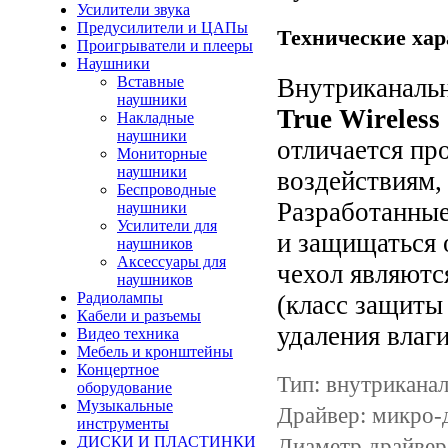
Усилители звука
Предусилители и ЦАПы
Технические хар
Проигрыватели и плееры
Наушники
Вставные
Внутриканаль
наушники
True Wireless
Накладные
наушники
отличается пр
Мониторные
наушники
воздействиям
Беспроводные
Разработанные
наушники
Усилители для
и
защищаться о
наушников
Аксессуары для
чехол являют
наушников
Радиолампы
(класс защиты
Кабели и разъемы
удаления влаг
Видео техника
Мебель и кронштейны
Концертное
Тип: внутрикана
оборудование
Музыкальные
Драйвер: микро-
инструменты
ДИСКИ И ПЛАСТИНКИ
Диаметр драйвер