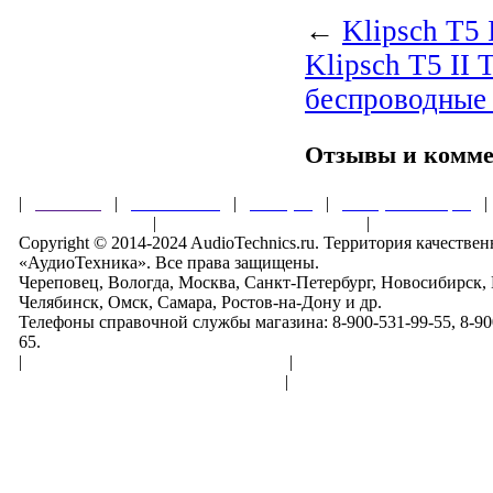
←
Klipsch T5 
Klipsch T5 II 
беспроводные
Отзывы и комм
|
Главная
|
О магазине
|
Товары
|
Обзоры и акции
Правила клуба
|
Гарантии безопасности
|
Copyright © 2014-2024 AudioTechnics.ru. Территория качеств
«АудиоТехника». Все права защищены.
Череповец, Вологда, Москва, Санкт-Петербург, Новосибирск,
Челябинск, Омск, Самара, Ростов-на-Дону и др.
Телефоны справочной службы магазина: 8-900-531-99-55, 8-900
65.
|
Пользовательское соглашение
|
Обработка персональн
Политика конфиденциальности
|