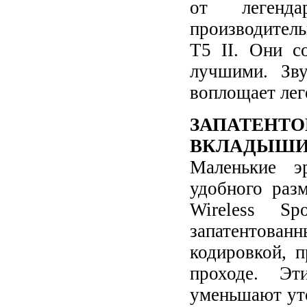
от
леген
производитель
T5 II. Они с
лучшими. Зв
воплощает лег
ЗАПАТЕН
ВКЛАДЫШ
Маленькие э
удобного раз
Wireless S
запатентован
кодировкой, 
проходе.
Эт
уменьшают ут