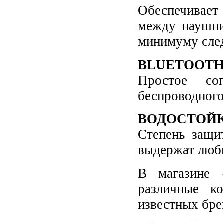
Обеспечивает
между наушни
минимуму след
BLUETOOTH
Простое со
беспроводного
ВОДОСТОЙ
Степень защи
выдержат любы
В магазине 
различные к
известных бре