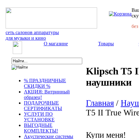
Ваш
ску
без
сеть салонов аппаратуры
для музыки и кино
О магазине
Товары
Klipsch T5 
наушники
% ПРАЗДНИЧНЫЕ
СКИДКИ %
АКЦИЯ: Витринный
образец!
Главная
/
Нау
ПОДАРОЧНЫЕ
СЕРТИФИКАТЫ
T5 II True Wi
УСЛУГИ ПО
УСТАНОВКЕ
ВЫГОДНЫЕ
КОМПЛЕКТЫ!
Купи меня!
Акустические системы