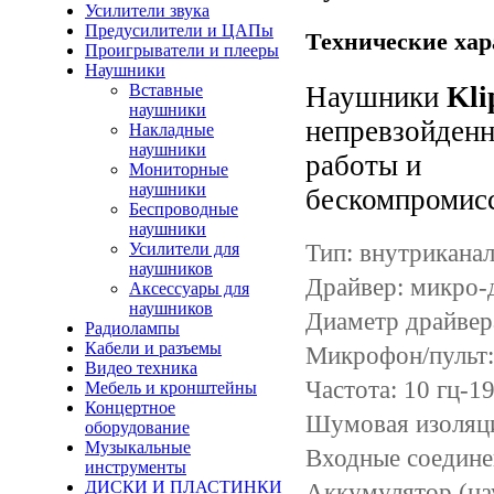
Усилители звука
Предусилители и ЦАПы
Технические хар
Проигрыватели и плееры
Наушники
Вставные
Наушники
Kli
наушники
непревзойденн
Накладные
наушники
работы и
Мониторные
наушники
бескомпромисс
Беспроводные
наушники
Тип: внутрикана
Усилители для
наушников
Драйвер: микро-
Аксессуары для
наушников
Диаметр драйвер
Радиолампы
Кабели и разъемы
Микрофон/пульт: 
Видео техника
Частота: 10 гц-19
Мебель и кронштейны
Концертное
Шумовая изоляци
оборудование
Музыкальные
Входные соединен
инструменты
ДИСКИ И ПЛАСТИНКИ
Аккумулятор (на