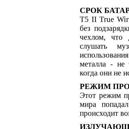
СРОК БАТА
T5 II True Wi
без подзаряд
чехлом, что 
слушать му
использовани
металла - не
когда они не и
РЕЖИМ ПРО
Этот режим пр
мира попада
происходит во
ИЗЛУЧАЮЩ