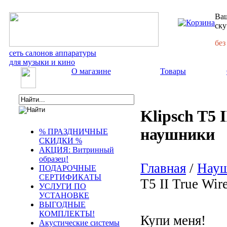
Ваш
ску
без
сеть салонов аппаратуры
для музыки и кино
О магазине
Товары
Klipsch T5 
наушники
% ПРАЗДНИЧНЫЕ
СКИДКИ %
АКЦИЯ: Витринный
образец!
Главная
/
Нау
ПОДАРОЧНЫЕ
СЕРТИФИКАТЫ
T5 II True Wi
УСЛУГИ ПО
УСТАНОВКЕ
ВЫГОДНЫЕ
КОМПЛЕКТЫ!
Купи меня!
Акустические системы