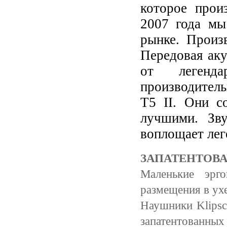
которое прои
2007 года мы
рынке. Произв
Передовая ак
от легенда
производитель
T5 II. Они с
лучшими. Зв
воплощает лег
ЗАПАТЕНТОВ
Маленькие эрг
размещения в ухе
Наушники Klipsc
запатентованных