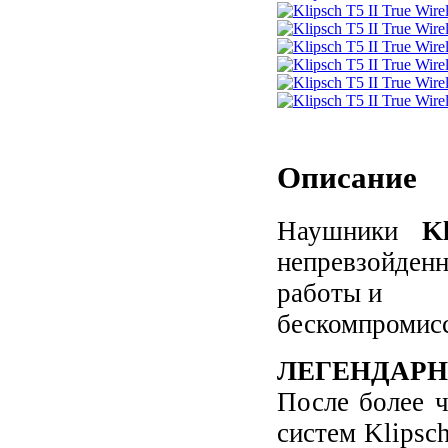
Описание
Наушники
K
непревзойден
работы и
бескомпромисс
ЛЕГЕНДАРН
После более ч
систем Klipsc