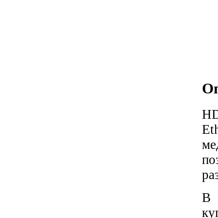
О
HD
Et
ме
по
ра
В 
ку