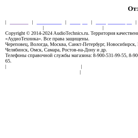
От
|
Главная
|
О магазине
|
Товары
|
Обзоры и акции
Правила клуба
|
Гарантии безопасности
|
Copyright © 2014-2024 AudioTechnics.ru. Территория качеств
«АудиоТехника». Все права защищены.
Череповец, Вологда, Москва, Санкт-Петербург, Новосибирск,
Челябинск, Омск, Самара, Ростов-на-Дону и др.
Телефоны справочной службы магазина: 8-900-531-99-55, 8-900
65.
|
Пользовательское соглашение
|
Обработка персональн
Политика конфиденциальности
|