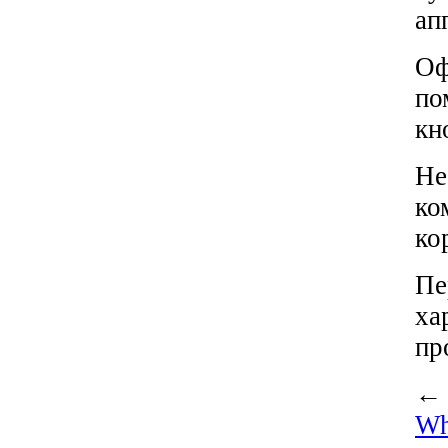
ап
Оф
по
кн
Не
ко
ко
Пе
ха
пр
Wh