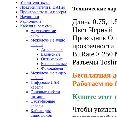
Усилители звука
Предусилители и ЦАПы
Технические хар
Проигрыватели и плееры
Наушники
Длина 0.75, 1.
Радиолампы
Кабели и разъемы
Цвет Черный
Акустические
кабели
Проводник Оп
Межблочные аудио
прозрачности
кабели
Аналоговые
BitRate > 250
Балансные
Оптические
Разъемы Tosli
Коаксиальные
Фонокабели
Межблочные видео
Бесплатная д
кабели
Работаем по 
Цифровые USB
кабели
Силовые кабели
Купите этот 
питания
Сабвуферные
кабели
Чтобы увидеть
Кабели для
смартфонов