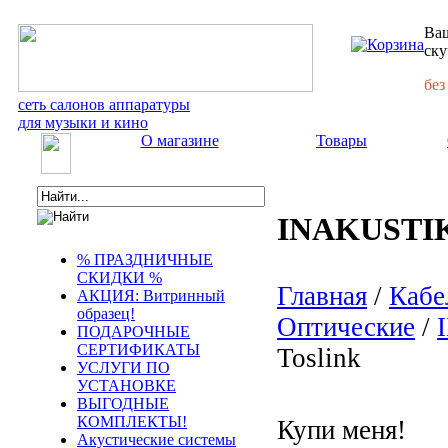
Ваш
ску
без
сеть салонов аппаратуры
для музыки и кино
О магазине
Товары
INAKUSTIK S
% ПРАЗДНИЧНЫЕ
СКИДКИ %
Главная
/
Кабе
АКЦИЯ: Витринный
образец!
Оптические
/
ПОДАРОЧНЫЕ
СЕРТИФИКАТЫ
Toslink
УСЛУГИ ПО
УСТАНОВКЕ
ВЫГОДНЫЕ
КОМПЛЕКТЫ!
Купи меня!
Акустические системы