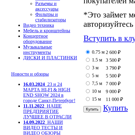
покупателей м
Разъемы и
аксессуары
*Это займет м
Фильтры и
стабилизаторы
авторизуйтесь 
Видео техника
Мебель и кронштейны
Концертное
Вступить в кл
оборудование
Музыкальные
0.75 м
инструменты
2 600
₽
ДИСКИ И ПЛАСТИНКИ
1.5 м
3 500
₽
3 м
3 790
₽
Новости и обзоры
5 м
5 500
₽
7,5 м
7 000
₽
16.03.2024
23 и 24
МАРТА HI-FI & HIGH
10 м
9 000
₽
END SHOW 2024 в
15 м
11 000
₽
городе Санкт-Петербург!
11.11.2022
НАШЕ
Купить
ПРЕДПРИЯТИЕ
ЛУЧШЕЕ В ОТРАСЛИ
14.09.2022
НАШИ
ВИДЕО ТЕСТЫ И
ВИДЕО ОБЗОРЫ