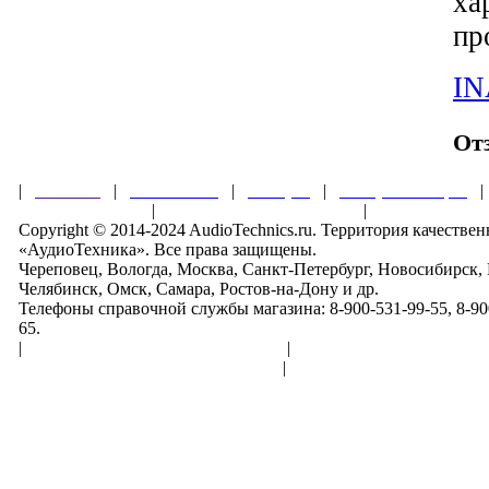
ха
пр
IN
От
|
Главная
|
О магазине
|
Товары
|
Обзоры и акции
Правила клуба
|
Гарантии безопасности
|
Copyright © 2014-2024 AudioTechnics.ru. Территория качеств
«АудиоТехника». Все права защищены.
Череповец, Вологда, Москва, Санкт-Петербург, Новосибирск,
Челябинск, Омск, Самара, Ростов-на-Дону и др.
Телефоны справочной службы магазина: 8-900-531-99-55, 8-900
65.
|
Пользовательское соглашение
|
Обработка персональн
Политика конфиденциальности
|