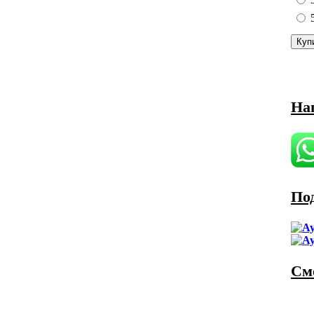
На
По
См