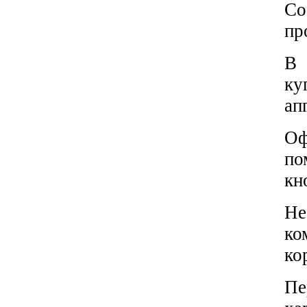
Co
пр
В 
ку
ап
Оф
по
кн
Не
ко
ко
Пе