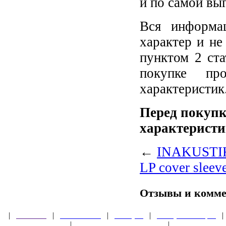
и по самой вы
Вся информа
характер и не
пунктом 2 ст
покупке пр
характеристик
Перед покупк
характеристи
←
INAKUSTIK
LP cover sleev
Отзывы и комм
|
Главная
|
О магазине
|
Товары
|
Обзоры и акции
Правила клуба
|
Гарантии безопасности
|