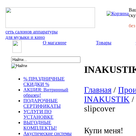
Ваш
ску
без
сеть салонов аппаратуры
для музыки и кино
О магазине
Товары
INAKUSTIK 
% ПРАЗДНИЧНЫЕ
СКИДКИ %
Главная
/
Прои
АКЦИЯ: Витринный
образец!
INAKUSTIK
/
ПОДАРОЧНЫЕ
СЕРТИФИКАТЫ
slipcover
УСЛУГИ ПО
УСТАНОВКЕ
ВЫГОДНЫЕ
КОМПЛЕКТЫ!
Купи меня!
Акустические системы