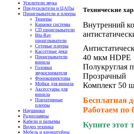
Усилители звука
Предусилители и ЦАПы
Технические хар
Проигрыватели и плееры
Тюнеры
Внутренний ко
Караоке системы
CD проигрыватели
антистатическ
Blu-Ray
проигрыватели
Сетевые плееры
Антистатичес
Кассетные деки
40 мкм HDPE
Проигрыватели
винила
Полукруглая п
Головки
звукоснимателя
Прозрачный
Фонокорректоры
Комплект 50 ш
Мойки для винила
Аксессуары для
винила
Бесплатная д
Портативные
плееры
Работаем по 
Наушники
Радиолампы
Кабели и разъемы
Купите этот 
Видео техника
Мебель и кронштейны