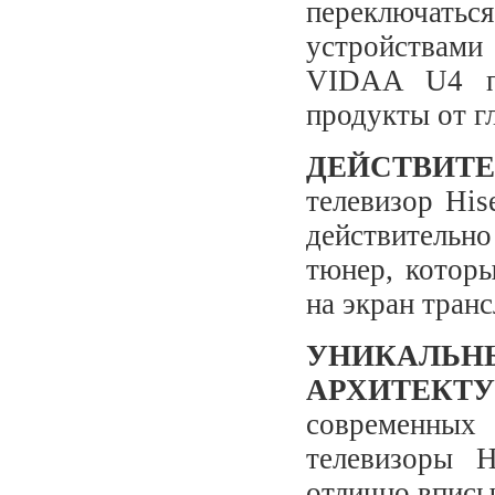
переключатьс
устройствами
VIDAA U4 пр
продукты от г
ДЕЙСТВИТ
телевизор His
действитель
тюнер, котор
на экран тран
УНИКАЛЬН
АРХИТЕКТУ
современны
телевизоры H
отлично вписы