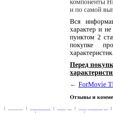
компоненты Hi
и по самой вы
Вся информа
характер и не
пунктом 2 ст
покупке пр
характеристик
Перед покупк
характеристи
←
ForMovie T
Отзывы и комм
|
Главная
|
О магазине
|
Товары
|
Обзоры и акции
Правила клуба
|
Гарантии безопасности
|