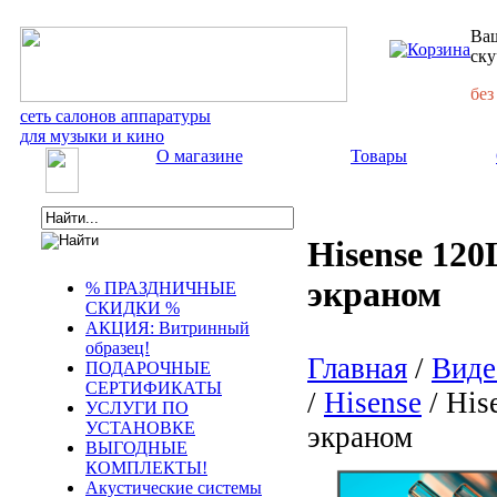
Ваш
ску
без
сеть салонов аппаратуры
для музыки и кино
О магазине
Товары
Hisense 12
экраном
% ПРАЗДНИЧНЫЕ
СКИДКИ %
АКЦИЯ: Витринный
образец!
Главная
/
Виде
ПОДАРОЧНЫЕ
СЕРТИФИКАТЫ
/
Hisense
/ His
УСЛУГИ ПО
УСТАНОВКЕ
экраном
ВЫГОДНЫЕ
КОМПЛЕКТЫ!
Акустические системы