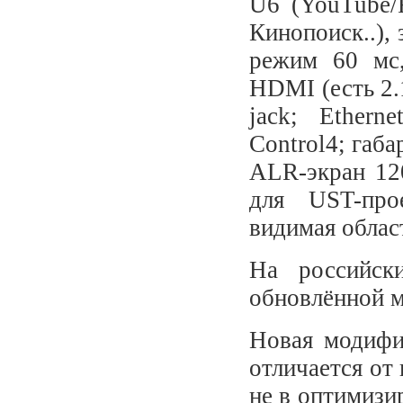
U6 (YouTube/
Кинопоиск..),
режим 60 мс,
HDMI (есть 2
jack; Ethern
Control4; габа
ALR-экран 12
для UST-про
видимая облас
На российск
обновлённой 
Новая модифи
отличается от
не в оптимизи