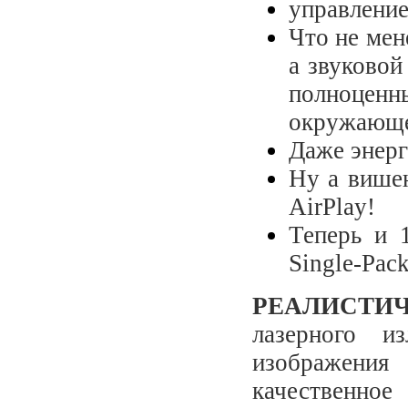
управление
Что не мен
а звуковой
полноценн
окружающег
Даже энерг
Ну а вишен
AirPlay!
Теперь и 
Single-Pac
РЕАЛИСТИ
лазерного и
изображения 
качественно