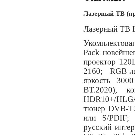
Лазерный ТВ (пр
Лазерный ТВ 
Укомплектован
Pack новейшег
проектор 120
2160; RGB-л
яркость 300
BT.2020), ко
HDR10+/HLG/D
тюнер DVB-T2/
или S/PDIF; 
русский интер