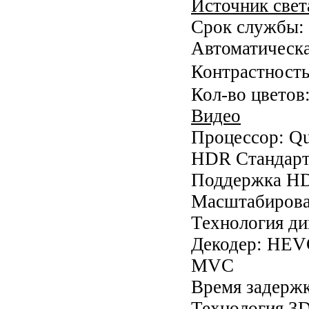
Источник свет
Срок службы: 
Автоматическа
Контрастност
Кол-во цветов
Видео
Процессор: Q
HDR Стандар
Поддержка H
Масштабирован
Технология д
Декодер: HEV
MVC
Время задержк
Технология 3D