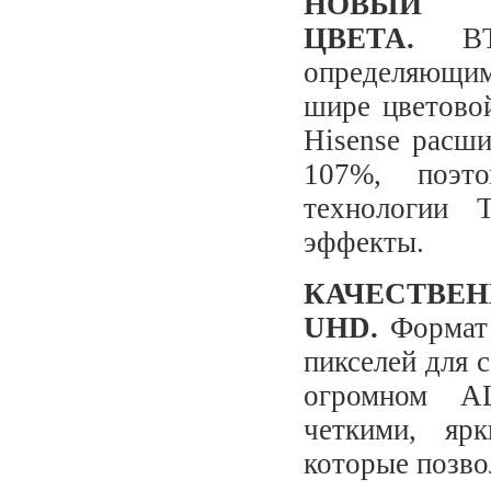
НОВЫЙ 
ЦВЕТА.
BT.2
определяющим
шире цветовой
Hisense расши
107%, поэт
технологии T
эффекты.
КАЧЕСТВЕ
UHD.
Формат
пикселей для 
огромном AL
четкими, яр
которые позво