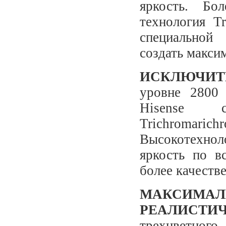
яркость. Бо
технология T
специальной
создать макси
ИСКЛЮЧИТ
уровне 2800 
Hisense с
Trichromaric
Высокотехнол
яркость по в
более качеств
МАКСИМАЛ
РЕАЛИСТИ
трехцветног