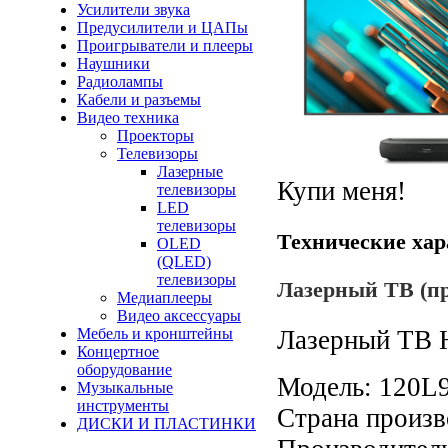
Усилители звука
Предусилители и ЦАПы
Проигрыватели и плееры
Наушники
Радиолампы
Кабели и разъемы
Видео техника
Проекторы
Телевизоры
Лазерные
Купи меня!
телевизоры
LED
телевизоры
Технические хар
OLED
(QLED)
телевизоры
Лазерный ТВ (пр
Медиаплееры
Видео аксессуары
Мебель и кронштейны
Лазерный ТВ 
Концертное
оборудование
Модель: 120L
Музыкальные
инструменты
Страна произ
ДИСКИ И ПЛАСТИНКИ