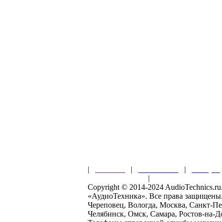
|
Главная
|
О магазине
|
Товары
Правила клуба
|
Гарантии безопас
Copyright © 2014-2024 AudioTechnics.
«АудиоТехника». Все права защищены
Череповец, Вологда, Москва, Санкт-Пе
Челябинск, Омск, Самара, Ростов-на-Д