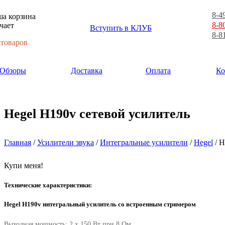
8-4
а корзина
8-8
чает
Вступить в КЛУБ
8-8
 товаров
Обзоры
Доставка
Оплата
Ко
Hegel H190v сетевой усилитель
Главная
/
Усилители звука
/
Интегральные усилители
/
Hegel
/ H
Купи меня!
Технические характеристики:
Hegel H190v интегральный усилитель со встроенным стримером
Выходная мощность: 2 x 150 Вт при 8 Ом