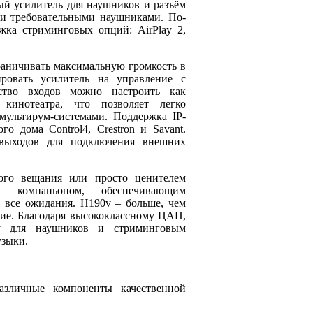
ый усилитель для наушников и разъём
ми требовательными наушниками. По-
жка стриминговых опций: AirPlay 2,
аничивать максимальную громкость в
ровать усилитель на управление с
ство входов можно настроить как
кинотеатра, что позволяет легко
ультирум-системами. Поддержка IP-
о дома Control4, Crestron и Savant.
выходов для подключения внешних
вого вещания или просто ценителем
м компаньоном, обеспечивающим
 все ожидания. H190v – больше, чем
ние. Благодаря высококлассному ЦАП,
ду для наушников и стриминговым
узыки.
азличные компоненты качественной