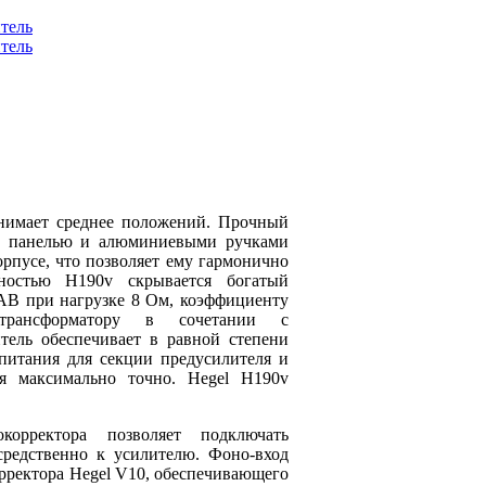
анимает среднее положений. Прочный
ей панелью и алюминиевыми ручками
орпусе, что позволяет ему гармонично
ностью H190v скрывается богатый
AB при нагрузке 8 Ом, коэффициенту
трансформатору в сочетании с
тель обеспечивает в равной степени
питания для секции предусилителя и
я максимально точно. Hegel H190v
орректора позволяет подключать
редственно к усилителю. Фоно-вход
рректора Hegel V10, обеспечивающего