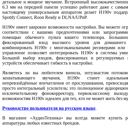
детальное и мощное звучание. Встроенный высококачественн
6.3 мм на передней панели успешно работают даже с самы
настоящему универсальным аппаратом делает H190v поддер
Spotify Connect, Roon Ready и DLNA/UPnP.
H190v имеет широкие возможности настройки. Вы можете огр
соответствии с вашими предпочтениями или запрограмми
помощью обычного пульта вашего телевизора. Большин
фиксированный вход высокого уровня для домашнего 
комбинировать H190v с многоканальными ресиверами или м
управление позволяет интегрировать H190v в системы умног
Большой выбор входов, фиксированных и регулируемых 
устройств обеспечивает гибкость в настройке.
Являетесь ли вы любителем винила, энтузиастом потоко
захватывающего звучания, H190v станет идеальны
непревзойдённые впечатления от прослушивания, превосходя
просто интегральный усилитель; это полноценное аудиореше
исключительному фонокорректору, первоклассному выхо
возможностям H190v идеален для тех, кто не может жить без м
Руководство пользователя на русском языке
.
В магазине «АудиоТехника» вы всегда можете купить р
аппаратуры любых известных брендов.