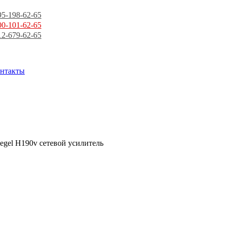
95-198-62-65
00-101-62-65
12-679-62-65
нтакты
egel H190v сетевой усилитель