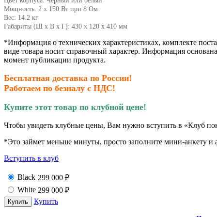
Цвет корпуса:
Чёрный или белый
Мощность:
2 x 150 Вт при 8 Ом
Вес:
14.2 кг
Габариты (Ш х В х Г):
430 x 120 x 410 мм
*Информация о технических характеристиках, комплекте поста
виде товара носит справочный характер. Информация основана
момент публикации продукта.
Бесплатная доставка по России!
Работаем по безналу с НДС!
Купите этот товар по клубной цене!
Чтобы увидеть клубные цены, Вам нужно вступить в «Клуб по
*Это займет меньше минуты, просто заполните мини-анкету и а
Вступить в клуб
Black
299 000
₽
White
299 000
₽
Купить