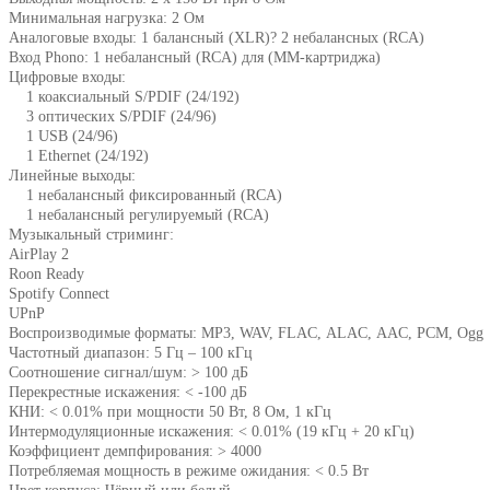
Минимальная нагрузка: 2 Ом
Аналоговые входы: 1 балансный (XLR)? 2 небалансных (RCA)
Вход Phono: 1 небалансный (RCA) для (ММ-картриджа)
Цифровые входы:
1 коаксиальный S/PDIF (24/192)
3 оптических S/PDIF (24/96)
1 USB (24/96)
1 Ethernet (24/192)
Линейные выходы:
1 небалансный фиксированный (RCA)
1 небалансный регулируемый (RCA)
Музыкальный стриминг:
AirPlay 2
Roon Ready
Spotify Connect
UPnP
Воспроизводимые форматы:
MP3,
WAV,
FLAC,
ALAC,
AAC,
PCM,
Ogg
Частотный диапазон:
5 Гц – 100 кГц
Соотношение сигнал/шум:
> 100 дБ
Перекрестные искажения:
< -100 дБ
КНИ:
< 0.01% при мощности 50 Вт, 8 Ом, 1 кГц
Интермодуляционные искажения:
< 0.01% (19 кГц + 20 кГц)
Коэффициент демпфирования:
> 4000
Потребляемая мощность в режиме ожидания:
< 0.5 Вт