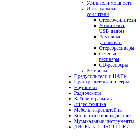
Усилители мощности
Интегральные
усилители
Стереоусилители
Усилители с
USB-цапом
Ламповые
усилители
Стереоресиверы
Сетевые
ресиверы
CD-ресиверы
Ресиверы
Предусилители и ЦАПы
Проигрыватели и плееры
Наушники
Радиолампы
Кабели и разъемы
Видео техника
Мебель и кронштейны
Концертное оборудование
Музыкальные инструменты
ДИСКИ И ПЛАСТИНКИ