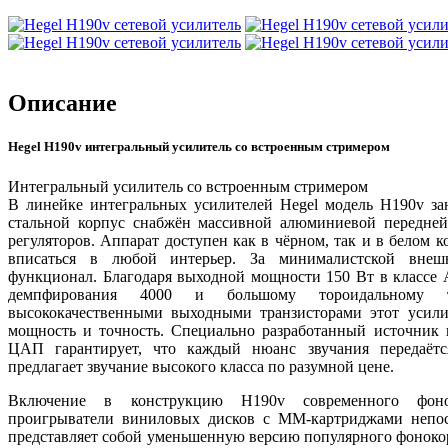
Описание
Hegel H190v интегральный усилитель со встроенным стримером
Интегральный усилитель со встроенным стримером
В линейке интегральных усилителей Hegel модель H190v з
стальной корпус снабжён массивной алюминиевой передн
регуляторов. Аппарат доступен как в чёрном, так и в белом к
вписаться в любой интерьер. За минималистской внеш
функционал. Благодаря выходной мощности 150 Вт в классе 
демпфирования 4000 и большому тороидальному 
высококачественными выходными транзисторами этот усили
мощность и точность. Специально разработанный источник 
ЦАП гарантирует, что каждый нюанс звучания передаётс
предлагает звучание высокого класса по разумной цене.
Включение в конструкцию H190v современного фонок
проигрыватели виниловых дисков с MM-картриджами непос
представляет собой уменьшенную версию популярного фоноко