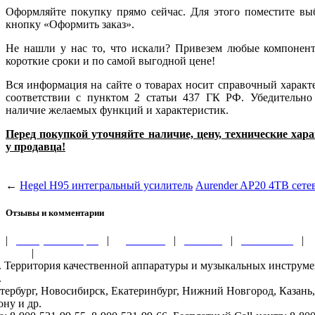
Оформляйте покупку прямо сейчас. Для этого поместите в
кнопку «Оформить заказ».
Не нашли у нас то, что искали? Привезем любые компоненты
короткие сроки и по самой выгодной цене!
Вся информация на сайте о товарах носит справочный характ
соответствии с пунктом 2 статьи 437 ГК РФ. Убедительно
наличие желаемых функций и характеристик.
Перед покупкой уточняйте наличие, цену, технические ха
у продавца!
←
Hegel H95 интегральный усилитель
Aurender AP20 4TB сете
Отзывы и комментарии
|
Обзоры и акции
|
Доставка
|
Оплата
|
Контакты
|
ности
|
ru. Территория качественной аппаратуры и музыкальных инструм
.
тербург, Новосибирск, Екатеринбург, Нижний Новгород, Казань,
ону и др.