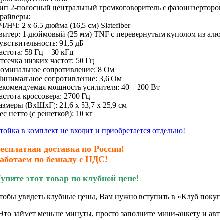
ип
2-полосный центральный громкоговоритель с фазоинверторо
райверы:
Ч/
НЧ: 2 х 6.5 дюйма (16,5 см) Slatefiber
витер: 1-дюймовый (25 мм) TNF с перевернутым куполом из ал
увствительность: 91,5 дБ
астота: 58 Гц – 30 кГц
тсечка низких частот: 50 Гц
оминальное сопротивление: 8 Ом
инимальное сопротивление: 3,6 Ом
екомендуемая мощность усилителя: 40 – 200 Вт
астота кроссовера: 2700 Гц
азмеры (ВxШxГ):
21,6
x
53,7
x
25,9
см
ес нетто (с решеткой): 10 кг
тойка в комплект не входит и приобретается отдельно!
есплатная доставка по России!
аботаем по безналу с НДС!
упите этот товар по клубной цене!
тобы увидеть клубные цены, Вам нужно вступить в «Клуб покуп
Это займет меньше минуты, просто заполните мини-анкету и авто