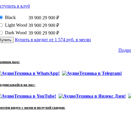
ступить в клуб
Black
39 900
29 900
₽
Light Wood
39 900
29 900
₽
Dark Wood
39 900
29 900
₽
Купить в кредит от 1 574 руб. в месяц
Подро
апиши нам:
одписывайся на нас:
мотри видео с нами и получай скидки: