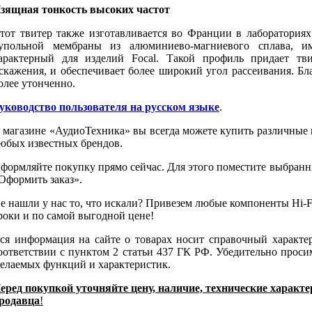
зящная тонкость высоких частот
тот твитер также изготавливается во Франции в лабораториях
упольной мембраны из алюминиево-магниевого сплава, 
арактерный для изделий Focal. Такой профиль придает тв
скажения, и обеспечивает более широкий угол рассеивания. Бл
олее утонченно.
уководство пользователя на русском языке
.
 магазине «АудиоТехника» вы всегда можете купить различные
юбых известных брендов.
формляйте покупку прямо сейчас. Для этого поместите выбранн
Оформить заказ».
е нашли у нас то, что искали? Привезем любые компоненты Hi-Fi
роки и по самой выгодной цене!
ся информация на сайте о товарах носит справочный характе
оответствии с пунктом 2 статьи 437 ГК РФ. Убедительно проси
елаемых функций и характеристик.
еред покупкой уточняйте цену, наличие, технические характ
родавца
!