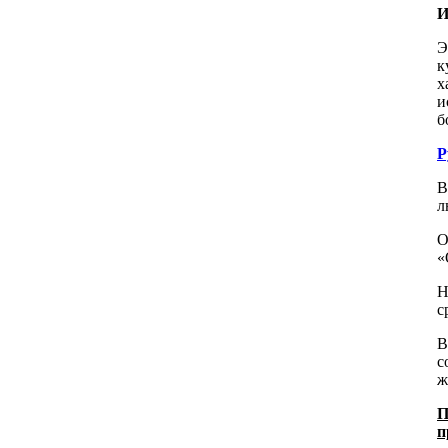
И
Э
к
х
и
б
Р
В
л
О
«
Н
с
В
с
ж
П
п