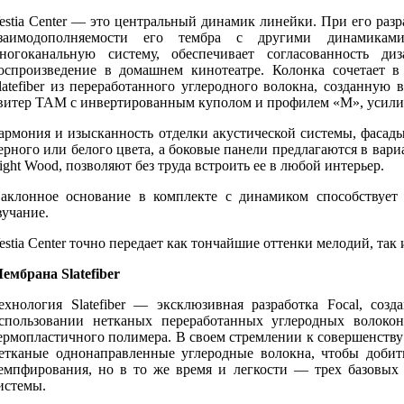
estia Center — это центральный динамик линейки. При его раз
заимодополняемости его тембра с другими динамиками
ногоканальную систему, обеспечивает согласованность ди
оспроизведение в домашнем кинотеатре. Колонка сочетает 
latefiber из переработанного углеродного волокна, созданную
витер TAM с инвертированным куполом и профилем «M», усил
армония и изысканность отделки акустической системы, фасад
ерного или белого цвета, а боковые панели предлагаются в вари
ight Wood, позволяют без труда встроить ее в любой интерьер.
аклонное основание в комплекте с динамиком способствует
вучание.
estia Center точно передает как тончайшие оттенки мелодий, так
ембрана Slatefiber
ехнология Slatefiber — эксклюзивная разработка Focal, со
спользовании нетканых переработанных углеродных волоко
ермопластичного полимера. В своем стремлении к совершенству
етканые однонаправленные углеродные волокна, чтобы добит
емпфирования, но в то же время и легкости — трех базовых
истемы.