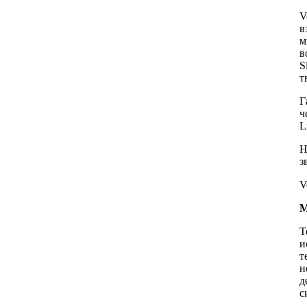
V
в
м
в
S
т
Г
ч
L
Н
з
V
М
Т
и
т
н
д
с