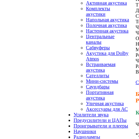
Активная акустика
Т
Комплекты
Д
акустики
С
Напольная акустика
Т
Полочная акустика
Ч
Настенная акустика
Ч
Центральные
О
каналы
Н
Сабвуферы
М
Акустика для Dolby
Р
Atmos
Ч
Встраиваемая
Р
акустика
В
Сателлиты
Мини-системы
С
Саундбары
Портативная
Б
акустика
Р
Уличная акустика
Аксессуары для АС
К
Усилители звука
Предусилители и ЦАПы
Ч
Проигрыватели и плееры
Наушники
*
Радиолампы