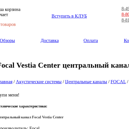
8-4
а корзина
8-8
чает
Вступить в КЛУБ
8-8
 товаров
Обзоры
Доставка
Оплата
Ко
Focal Vestia Center центральный кана
лавная
/
Акустические системы
/
Центральные каналы
/
FOCAL
/
упи меня!
ехнические характеристики:
ентральный канал Focal Vestia Center
роизводитель: Focal