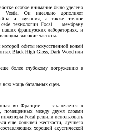
работке особое внимание было уделено
 Vestia. Он идеально дополняет
зайна и звучания, а также точное
в себе технологии Focal — мембрану
 в наших французских лабораториях, и
ивающим высокие частоты.
ы которой обиты искусственной кожей
антах Black High Gloss, Dark Wood или
 еще более глубокому погружению в
 и всю мощь батальных сцен.
зданная во Франции — заключается в
н, помещенных между двумя слоями
 инженеры Focal решили использовать
ься еще большей жесткости, лучшего
 составляющих хорошей акустической