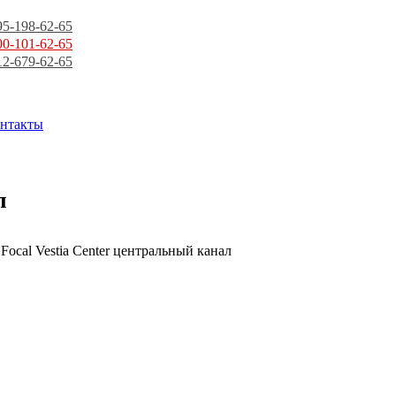
95-198-62-65
00-101-62-65
12-679-62-65
нтакты
л
 Focal Vestia Center центральный канал