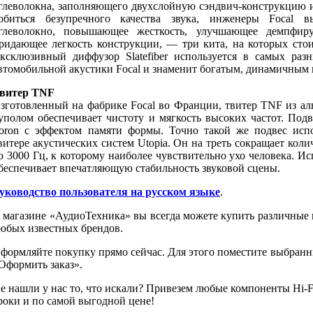
глеволокна, заполняющего двухслойную сэндвич-конструкцию 
обиться безупречного качества звука, инженеры Focal в
глеволокно, повышающее жесткость, улучшающее демпфи
ридающее легкость конструкции, — три кита, на которых стоит
ксклюзивный диффузор Slatefiber используется в самых ра
втомобильной акустики Focal и знаменит богатым, динамичным
витер TNF
зготовленный на фабрике Focal во Франции, твитер TNF из а
уполом обеспечивает чистоту и мягкость высоких частот. Подв
oron с эффектом памяти формы. Точно такой же подвес исп
витере акустических систем Utopia. Он на треть сокращает коли
о 3000 Гц, к которому наиболее чувствительно ухо человека. И
беспечивает впечатляющую стабильность звуковой сцены.
уководство пользователя на русском языке
.
 магазине «АудиоТехника» вы всегда можете купить различные
юбых известных брендов.
формляйте покупку прямо сейчас. Для этого поместите выбранн
Оформить заказ».
е нашли у нас то, что искали? Привезем любые компоненты Hi-Fi
роки и по самой выгодной цене!