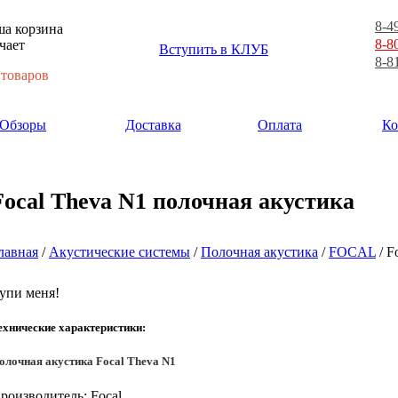
8-4
а корзина
8-8
чает
Вступить в КЛУБ
8-8
 товаров
Обзоры
Доставка
Оплата
Ко
Focal Theva N1 полочная акустика
лавная
/
Акустические системы
/
Полочная акустика
/
FOCAL
/ F
упи меня!
ехнические характеристики:
олочная акустика Focal Theva N1
роизводитель: Focal