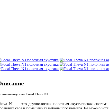
Описание
олочная акустика Focal Theva N1
heva N1 — это двухполосная полочная акустическая система 
роявляет себя в помещениях небольшого размера. Ее можно уста