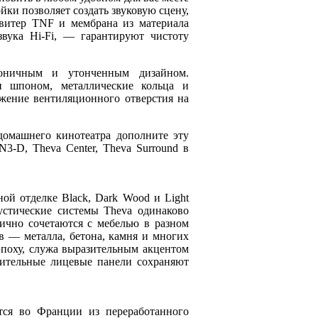
йки позволяет создать звуковую сцену,
Твитер TNF и мембрана из материала
 звука Hi-Fi, — гарантируют чистоту
коничным и утонченным дизайном.
и шпоном, металлические кольца и
ожение вентиляционного отверстия на
домашнего кинотеатра дополните эту
3-D, Theva Center, Theva Surround в
ой отделке Black, Dark Wood и Light
стические системы Theva одинаково
нично сочетаются с мебелью в разном
в — металла, бетона, камня и многих
эпоху, служа выразительным акцентом
нительные лицевые панели сохраняют
ается во Франции из переработанного