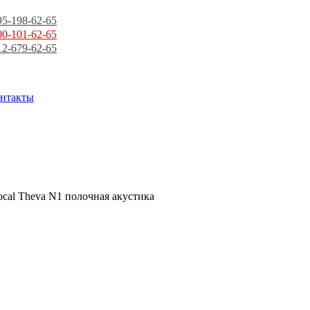
95-198-62-65
00-101-62-65
12-679-62-65
нтакты
ocal Theva N1 полочная акустика