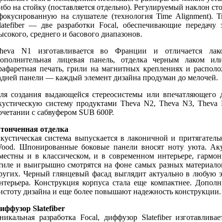
ибо на стойку (поставляется отдельно). Регулируемый наклон сто
фокусированную на слушателе (технология Time Alignment). 
latefiber — две разработки Focal, обеспечивающие передачу
ысокого, среднего и басового диапазонов.
heva N1 изготавливается во Франции и отличается ла
ополнительная лицевая панель, отделка черным лаком ил
рафаретная печать, грили на магнитных креплениях и распол
адней панели — каждый элемент дизайна продуман до мелочей.
ля создания выдающейся стереосистемы или впечатляющего 
кустическую систему продуктами Theva N2, Theva N3, Theva N
очетании с сабвуфером SUB 600P.
тонченная отделка
кустическая система выпускается в лаконичной и притягательн
ood. Шпонированные боковые панели вносят ноту уюта. Аку
местны и в классическом, и в современном интерьере, гармо
тиле и выигрышно смотрятся на фоне самых разных материало
ругих. Черный глянцевый фасад выглядит актуально в любую 
нтерьера. Конструкция корпуса стала еще компактнее. Допол
истоту дизайна и еще более повышают надежность конструкции.
иффузор Slatefiber
никальная разработка Focal, диффузор Slatefiber изготавлив