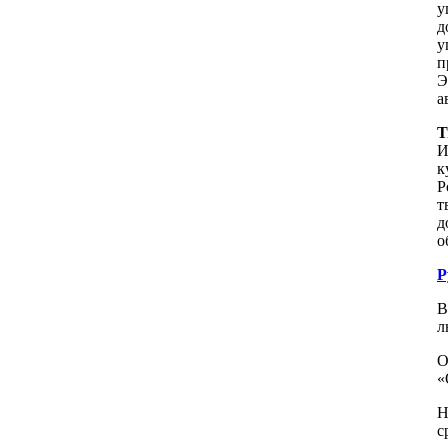
у
д
у
п
Э
а
Т
И
к
P
т
д
о
Р
В
л
О
«
Н
с