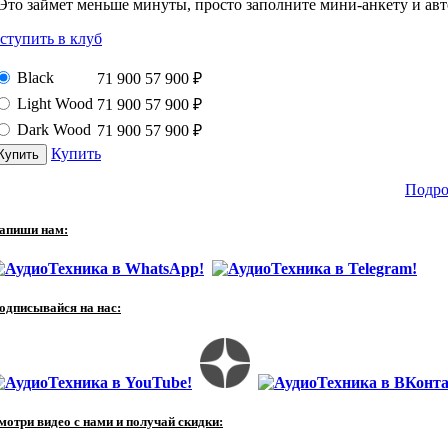
Это займет меньше минуты, просто заполните мини-анкету и авто
ступить в клуб
Black
71 900
57 900
₽
Light Wood
71 900
57 900
₽
Dark Wood
71 900
57 900
₽
Купить
Подро
апиши нам:
одписывайся на нас:
мотри видео с нами и получай скидки: