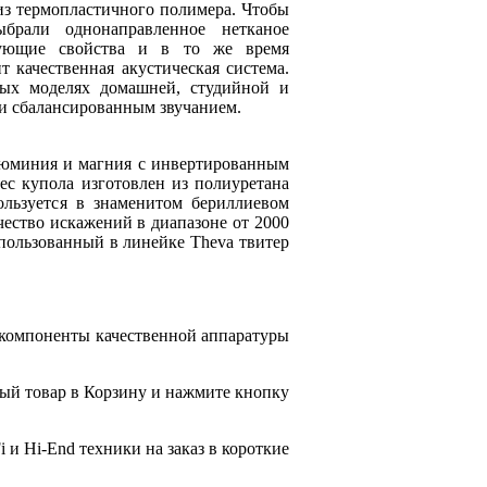
из термопластичного полимера. Чтобы
ыбрали однонаправленное нетканое
рующие свойства и в то же время
 качественная акустическая система.
зных моделях домашней, студийной и
 и сбалансированным звучанием.
люминия и магния с инвертированным
ес купола изготовлен из полиуретана
ользуется в знаменитом бериллиевом
чество искажений в диапазоне от 2000
спользованный в линейке Theva твитер
 компоненты качественной аппаратуры
ый товар в Корзину и нажмите кнопку
 и Hi-End техники на заказ в короткие