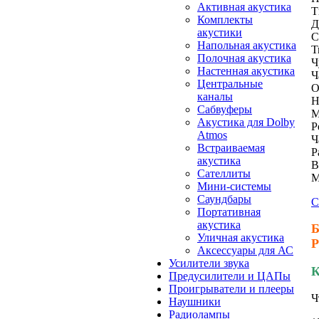
Активная акустика
Т
Комплекты
Д
акустики
С
Напольная акустика
Т
Полочная акустика
Ч
Настенная акустика
Ч
Центральные
О
каналы
Н
Сабвуферы
М
Акустика для Dolby
Р
Atmos
Ч
Встраиваемая
Р
акустика
В
Сателлиты
М
Мини-системы
Саундбары
С
Портативная
акустика
Б
Уличная акустика
Р
Аксессуары для АС
Усилители звука
К
Предусилители и ЦАПы
Проигрыватели и плееры
Ч
Наушники
Радиолампы