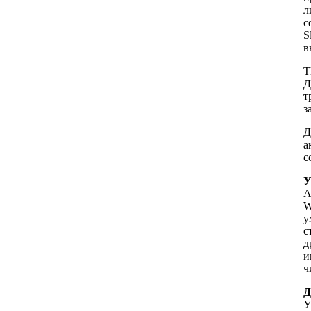
л
с
S
в
T
Д
т
з
Д
а
с
У
А
W
у
с
д
и
ч
Д
У