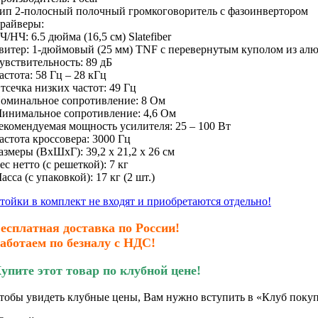
ип 2-полосный полочный громкоговоритель с фазоинвертором
райверы:
Ч/НЧ: 6.5 дюйма (16,5 см) Slatefiber
витер: 1-дюймовый (25 мм) TNF с перевернутым куполом из ал
увствительность: 89 дБ
астота: 58 Гц – 28 кГц
тсечка низких частот: 49 Гц
оминальное сопротивление: 8 Ом
инимальное сопротивление: 4,6 Ом
екомендуемая мощность усилителя: 25 – 100 Вт
астота кроссовера: 3000 Гц
азмеры (ВxШxГ): 39,2 x 21,2 x 26 см
ес нетто (с решеткой): 7 кг
асса (с упаковкой): 17 кг (2 шт.)
тойки в комплект не входят и приобретаются отдельно!
есплатная доставка по России!
аботаем по безналу с НДС!
упите этот товар по клубной цене!
тобы увидеть клубные цены, Вам нужно вступить в «Клуб покуп