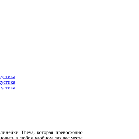
линейки Theva, которая превосходно
новить в любом удобном для вас месте