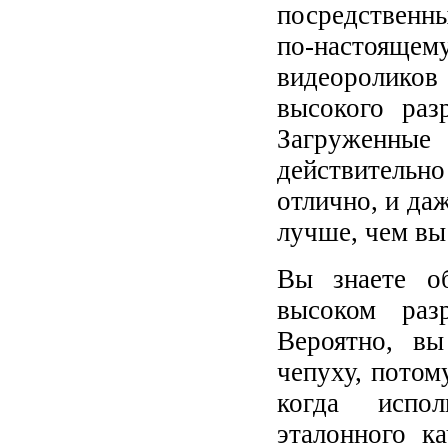
посредственн
по-настояще
видеоролико
высокого раз
Загруженны
действитель
отлично, и да
лучше, чем вы
Вы знаете о
высоком раз
Вероятно, вы
чепуху, потом
когда испол
эталонного к