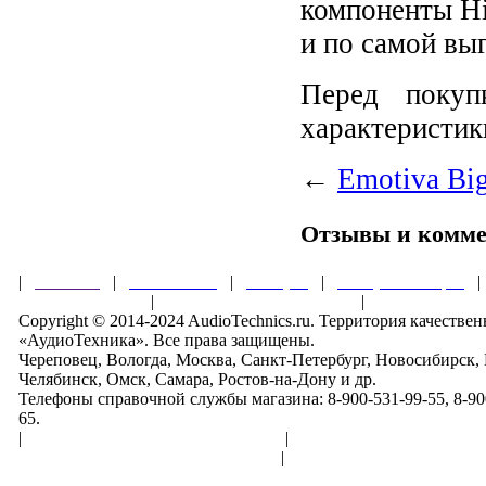
компоненты Hi
и по самой вы
Перед покупк
характеристик
←
Emotiva Bi
Отзывы и комм
|
Главная
|
О магазине
|
Товары
|
Обзоры и акции
Правила клуба
|
Гарантии безопасности
|
Copyright © 2014-2024 AudioTechnics.ru. Территория качеств
«АудиоТехника». Все права защищены.
Череповец, Вологда, Москва, Санкт-Петербург, Новосибирск,
Челябинск, Омск, Самара, Ростов-на-Дону и др.
Телефоны справочной службы магазина: 8-900-531-99-55, 8-900
65.
|
Пользовательское соглашение
|
Обработка персональн
Политика конфиденциальности
|