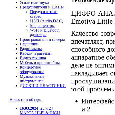
Технические хар
Усилители звука
Предусилители и ЦАПы
Предусилители
ЦИФРО-АНА
стерео
Emotiva
Little
ЦАП (Audio DAC)
Медиацентры
Wi-Fi и Bluetooth
Качество сов
адаптеры
Проигрыватели и плееры
впечатляет, п
Наушники
способного до
Радиолампы
Кабели и разъемы
аппаратное об
Видео техника
Мебель и кронштейны
деле не оптим
Концертное
накладывает о
оборудование
Музыкальные
прослушивания
инструменты
ДИСКИ И ПЛАСТИНКИ
этой проблем
Новости и обзоры
Интерфейс 
и 2
16.03.2024
23 и 24
МАРТА HI-FI & HIGH