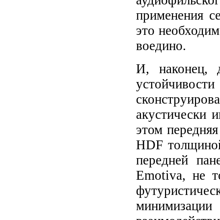
аудиофильск
применения се
это необходим
воедино.
И, наконец, 
устойчивости
сконструиро
акустически 
этом передняя
HDF толщиной
передней пан
Emotiva, не 
футуристическ
минимизации