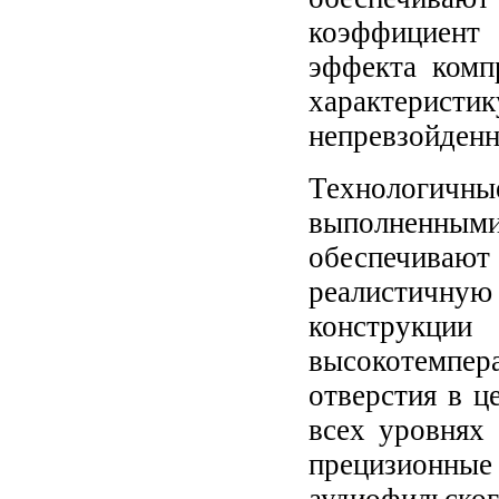
коэффициент 
эффекта комп
характерис
непревзойденн
Технологичны
выполненным
обеспечивают
реалистичную
конструкци
высокотемпер
отверстия в ц
всех уровнях
прецизионны