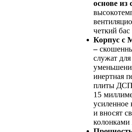
основе из
высокотем
вентиляци
четкий бас
Корпус с 
–
скошенны
служат дл
уменьшени
инертная п
плиты ДСП 
15 миллиме
усиленное 
и вносят с
колонками 
Прочность