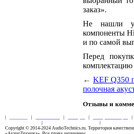
выбранный то
заказ».
Не нашли у
компоненты Hi
и по самой вы
Перед покупк
комплектацию 
←
KEF Q350 п
полочная акус
Отзывы и комм
|
Главная
|
О магазине
|
Товары
|
Обзоры и акции
Правила клуба
|
Гарантии безопасности
|
Copyright © 2014-2024 AudioTechnics.ru. Территория качеств
«АудиоТехника». Все права защищены.