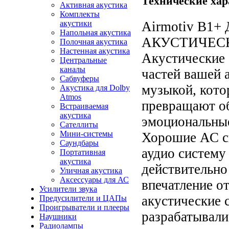
Технические хар
Активная акустика
Комплекты
акустики
Airmotiv B
Напольная акустика
АКУСТИЧЕС
Полочная акустика
Настенная акустика
Акустические 
Центральные
каналы
частей вашей а
Сабвуферы
музыкой, кото
Акустика для Dolby
Atmos
превращают об
Встраиваемая
акустика
эмоциональные
Сателлиты
Мини-системы
Хорошие АС с
Саундбары
аудио систему 
Портативная
акустика
действительно
Уличная акустика
Аксессуары для АС
впечатление о
Усилители звука
акустические 
Предусилители и ЦАПы
Проигрыватели и плееры
разрабатывали
Наушники
Радиолампы