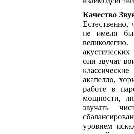
взаимодейств
Качество Зву
Естественно, 
не имело бы
великолепно.
акустических 
они звучат во
классически
акапелло, хор
работе в пар
мощности, лю
звучать чис
сбалансирова
уровнем иска