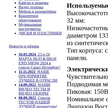
Кабели и разъемы
Используемы
Видео техника
Мебель и кронштейны
Высокочастотн
Концертное
32 мм:
оборудование
Музыкальные
Низкочастотн
инструменты
ДИСКИ И ПЛАСТИНКИ
диаметром 133
из синтетичес
Новости и обзоры
Тип корпуса: 
16.03.2024
23 и 24
панели.
МАРТА HI-FI & HIGH
END SHOW 2024 в
городе Санкт-Петербург!
Электрическ
11.11.2022
НАШЕ
Чувствительнос
ПРЕДПРИЯТИЕ
ЛУЧШЕЕ В ОТРАСЛИ
Подводимая м
14.09.2022
НАШИ
ВИДЕО ТЕСТЫ И
Пиковая: 150В
ВИДЕО ОБЗОРЫ
Номинальное с
08.09.2022
Список
ТЕСТОВ НАШЕЙ
Диапазон Восп
ЛУЧШЕЙ аппаратуры!