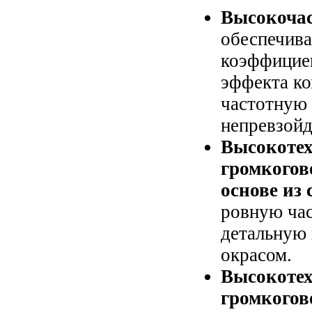
Высокочас
обеспечива
коэффициен
эффекта ко
частотную 
непревзой
Высокотех
громкогов
основе из
ровную час
детальную 
окрасом.
Высокотех
громкогов