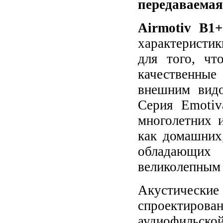
передаваемая
Airmotiv B1+
характеристик
для того, ч
качественные
внешним видо
Серия Emotiv
многолетних 
как домашних
обладающих 
великолепным 
Акустически
спроектирова
аудиофильско