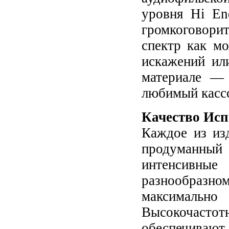
уровня Hi En
громкоговори
спектр как м
искажений ил
материале — 
любимый касс
Качество Исп
Каждое из из
продуманный 
интенсивные
разнообразно
максимально
Высокочас
обеспечивают