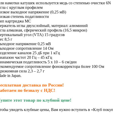
ля намотки катушек используется медь со степенью очистки 6N
гла с круглым профилем
изкое выходное напряжение (0,25 мВ)
изкая степень податливости
ип картриджа MC
ержатель иглы двухслойный, материал: алюминий
гла алмазная, сферический профиль (16,5 микрон)
ертикальный угол (VTA) 15 градусов
ес 8,5 г
ыходное напряжение 0,25 мВ
ыходное сопротивление 14 Ом
азделение каналов 25 дБ при 1 кГц
иапазон частот 20 Гц – 45 кГц
инамическая податливость 5 х 10 – 6 см/дин
екомендуемое сопротивление фонокорректора более 100 Ом
рижимная сила 2,3 – 2,7 г
ade in Japan.
есплатная доставка по России!
аботаем по безналу с НДС!
упите этот товар по клубной цене!
тобы увидеть клубные цены, Вам нужно вступить в «Клуб покуп