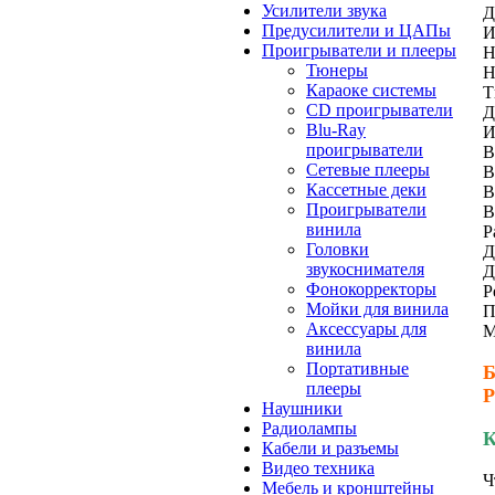
Усилители звука
Д
Предусилители и ЦАПы
И
Проигрыватели и плееры
Н
Тюнеры
Н
Караоке системы
Т
CD проигрыватели
Д
Blu-Ray
И
проигрыватели
В
Сетевые плееры
В
Кассетные деки
В
Проигрыватели
В
винила
Р
Головки
Д
звукоснимателя
Д
Фонокорректоры
Р
Мойки для винила
П
Аксессуары для
M
винила
Портативные
Б
плееры
Р
Наушники
Радиолампы
К
Кабели и разъемы
Видео техника
Ч
Мебель и кронштейны