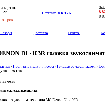
8-4
а корзина
8-8
чает
Вступить в КЛУБ
8-8
 товаров
Обзоры
Доставка
Оплата
Ко
DENON DL-103R головка звукоснима
лавная
/
Проигрыватели и плееры
/
Головки звукоснимателя
/
De
вукоснимателя
упи меня!
ехнические характеристики:
оловка звукоснимателя типа MC
Denon DL-103R