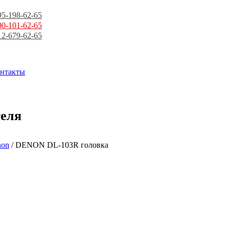
95-198-62-65
00-101-62-65
12-679-62-65
нтакты
теля
non
/ DENON DL-103R головка