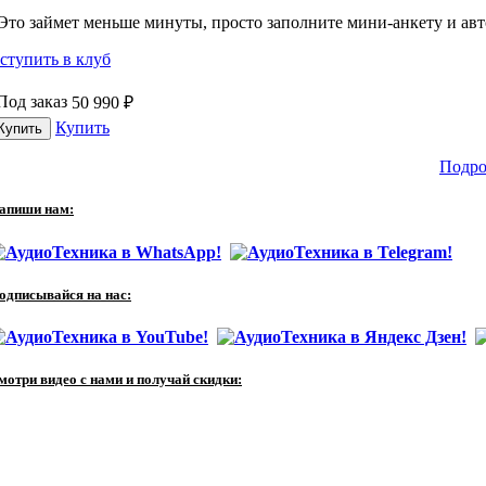
Это займет меньше минуты, просто заполните мини-анкету и авто
ступить в клуб
Под заказ
50 990
₽
Купить
Подро
апиши нам:
одписывайся на нас:
мотри видео с нами и получай скидки: