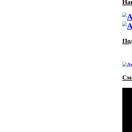
На
По
См