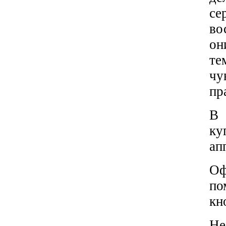
се
во
он
те
чу
пр
В 
ку
ап
Оф
по
кн
Не