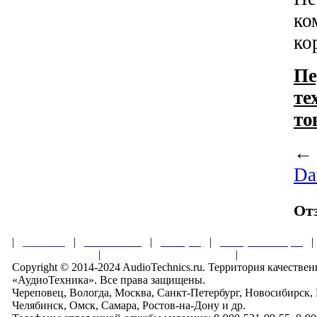
ко
ко
Пе
те
то
Da
От
|
Главная
|
О магазине
|
Товары
|
Обзоры и акции
Правила клуба
|
Гарантии безопасности
|
Copyright © 2014-2024 AudioTechnics.ru. Территория качеств
«АудиоТехника». Все права защищены.
Череповец, Вологда, Москва, Санкт-Петербург, Новосибирск,
Челябинск, Омск, Самара, Ростов-на-Дону и др.