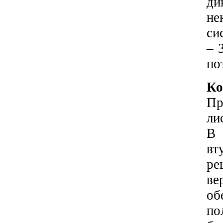
ди
не
си
– 
по
Ко
Пр
ли
В 
вт
ре
ве
об
по