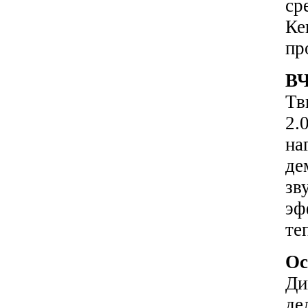
ср
Ке
пр
ВЧ
Тв
2.
на
де
зв
эф
те
Ос
Ди
де