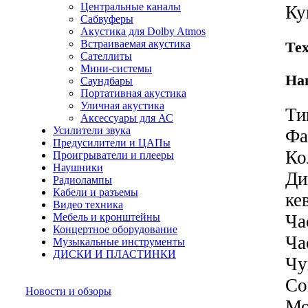
Центральные каналы
Ку
Сабвуферы
Акустика для Dolby Atmos
Встраиваемая акустика
Те
Сателлиты
Мини-системы
Нап
Саундбары
Портативная акустика
Уличная акустика
Ти
Аксессуары для АС
Усилители звука
Фа
Предусилители и ЦАПы
Ко
Проигрыватели и плееры
Наушники
Ди
Радиолампы
Кабели и разъемы
ке
Видео техника
Мебель и кронштейны
Ча
Концертное оборудование
Ча
Музыкальные инструменты
ДИСКИ И ПЛАСТИНКИ
Чу
Со
Новости и обзоры
Мо