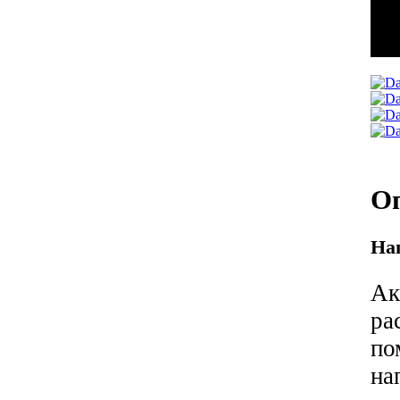
О
Нап
Ак
р
по
н