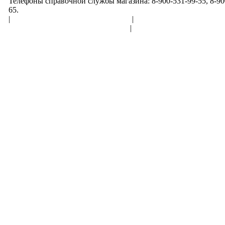
Телефоны справочной службы магазина: 8-900-531-99-55, 8-900
65.
|
Пользовательское соглашение
|
Обработка персональн
Политика конфиденциальности
|