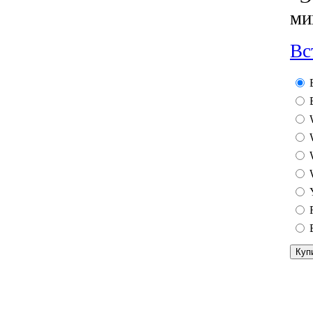
ми
Вс