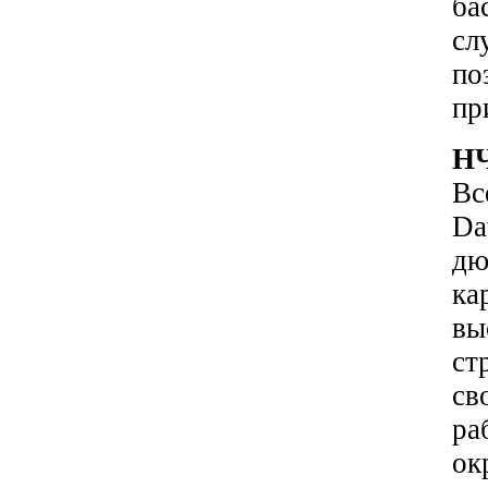
ба
сл
по
пр
НЧ
Вс
Da
дю
ка
вы
ст
св
ра
ок