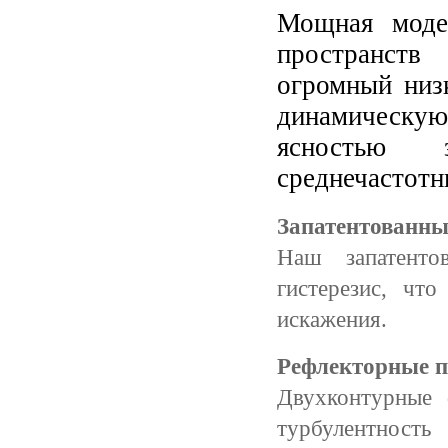
Мощная моде
пространств
огромный низ
динамическую
ясностью з
среднечастот
Запатентованн
Наш запатенто
гистерезис, что
искажения.
Рефлекторные 
Двухконтурные
турбулентнос