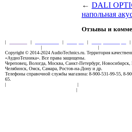
←
DALI OPTI
напольная аку
Отзывы и комм
|
Главная
|
О магазине
|
Товары
|
Обзоры и акции
Правила клуба
|
Гарантии безопасности
|
Copyright © 2014-2024 AudioTechnics.ru. Территория качеств
«АудиоТехника». Все права защищены.
Череповец, Вологда, Москва, Санкт-Петербург, Новосибирск,
Челябинск, Омск, Самара, Ростов-на-Дону и др.
Телефоны справочной службы магазина: 8-900-531-99-55, 8-900
65.
|
Пользовательское соглашение
|
Обработка персональн
Политика конфиденциальности
|