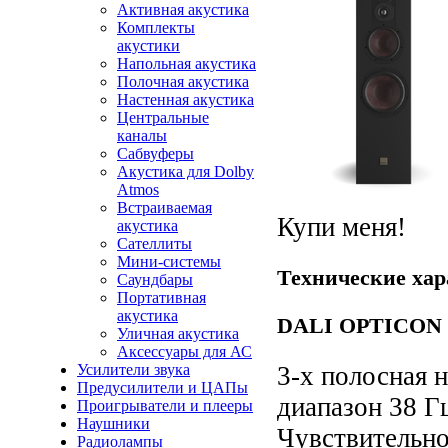
Активная акустика
Комплекты
акустики
Напольная акустика
Полочная акустика
Настенная акустика
Центральные
каналы
Сабвуферы
Акустика для Dolby
Atmos
Встраиваемая
Купи меня!
акустика
Сателлиты
Мини-системы
Технические хар
Саундбары
Портативная
акустика
DALI OPTICON 8
Уличная акустика
Аксессуары для АС
Усилители звука
3-х полосная 
Предусилители и ЦАПы
диапазон 38 Г
Проигрыватели и плееры
Наушники
Чувствительно
Радиолампы