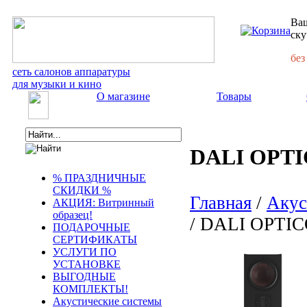
Ваш
ску
без
сеть салонов аппаратуры
для музыки и кино
О магазине
Товары
DALI OPTI
% ПРАЗДНИЧНЫЕ
СКИДКИ %
Главная
/
Акус
АКЦИЯ: Витринный
образец!
/ DALI OPTIC
ПОДАРОЧНЫЕ
СЕРТИФИКАТЫ
УСЛУГИ ПО
УСТАНОВКЕ
ВЫГОДНЫЕ
КОМПЛЕКТЫ!
Акустические системы