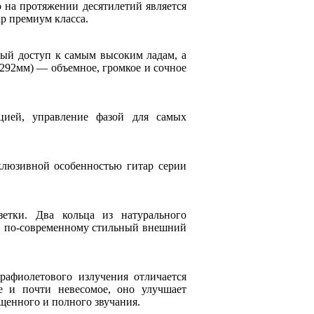
 на протяжении десятилетий является
р премиум класса.
ный доступ к самым высоким ладам, а
292мм) — объемное, громкое и сочное
цией, управление фазой для самых
клюзивной особенностью гитар серии
тки. Два кольца из натурального
й, по-современному стильный внешний
афиолетового излучения отличается
е и почти невесомое, оно улучшает
щенного и полного звучания.