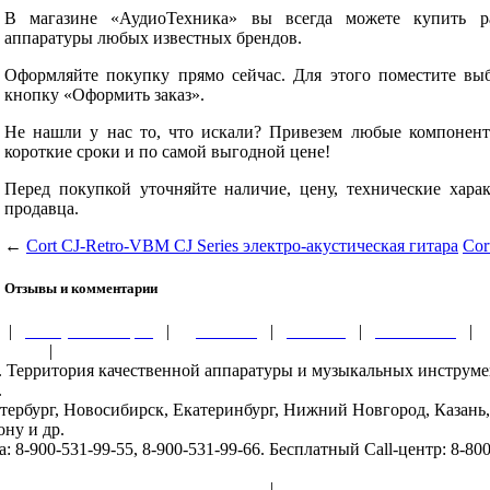
В магазине «АудиоТехника» вы всегда можете купить р
аппаратуры любых известных брендов.
Оформляйте покупку прямо сейчас. Для этого поместите вы
кнопку «Оформить заказ».
Не нашли у нас то, что искали? Привезем любые компоненты
короткие сроки и по самой выгодной цене!
Перед покупкой уточняйте наличие, цену, технические хара
продавца.
←
Cort CJ-Retro-VBM CJ Series электро-акустическая гитара
Cor
Отзывы и комментарии
|
Обзоры и акции
|
Доставка
|
Оплата
|
Контакты
|
ности
|
ru. Территория качественной аппаратуры и музыкальных инструм
.
тербург, Новосибирск, Екатеринбург, Нижний Новгород, Казань,
ону и др.
8-900-531-99-55, 8-900-531-99-66. Бесплатный Call-центр: 8-800
бработка персональных данных
|
Публичный договор-офе