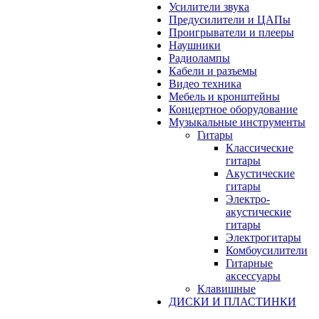
Усилители звука
Предусилители и ЦАПы
Проигрыватели и плееры
Наушники
Радиолампы
Кабели и разъемы
Видео техника
Мебель и кронштейны
Концертное оборудование
Музыкальные инструменты
Гитары
Классические
гитары
Акустические
гитары
Электро-
акустические
гитары
Электрогитары
Комбоусилители
Гитарные
аксессуары
Клавишные
ДИСКИ И ПЛАСТИНКИ