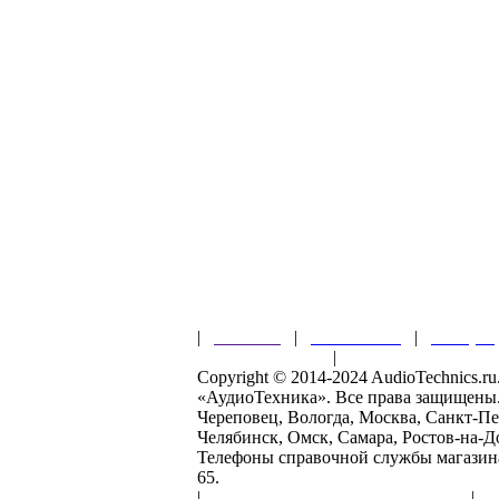
|
Главная
|
О магазине
|
Товары
Правила клуба
|
Гарантии безопас
Copyright © 2014-2024 AudioTechnics.
«АудиоТехника». Все права защищены
Череповец, Вологда, Москва, Санкт-Пе
Челябинск, Омск, Самара, Ростов-на-Д
Телефоны справочной службы магазина: 
65.
|
Пользовательское соглашение
|
О