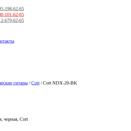
95-198-62-65
00-101-62-65
12-679-62-65
нтакты
ческие гитары
/
Cort
/ Cort NDX-20-BK
 черная, Cort