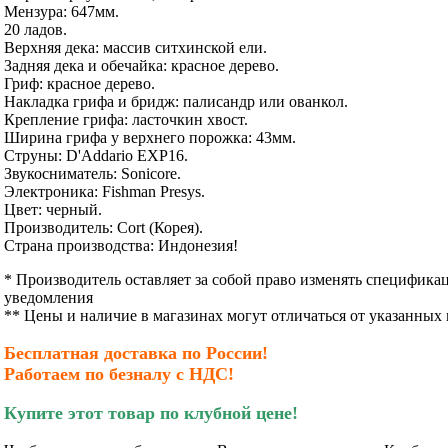
Мензура: 647мм.
20 ладов.
Верхняя дека: массив ситхинской ели.
Задняя дека и обечайка: красное дерево.
Гриф: красное дерево.
Накладка грифа и бридж: палисандр или ованкол.
Крепление грифа: ласточкин хвост.
Ширина грифа у верхнего порожка: 43мм.
Струны: D'Addario EXP16.
Звукосниматель: Sonicore.
Электроника: Fishman Presys.
Цвет: черный.
Производител
ь
:
Cort
(Корея).
Страна производства:
Индонезия!
* Производитель оставляет за собой право изменять специфика
уведомления
** Цены и наличие в магазинах могут отличаться от указанных 
Бесплатная доставка по России!
Работаем по безналу с НДС!
Купите этот товар по клубной цене!