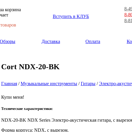
8-4
а корзина
8-8
чает
Вступить в КЛУБ
8-8
 товаров
Обзоры
Доставка
Оплата
Ко
Cort NDX-20-BK
Главная
/
Музыкальные инструменты
/
Гитары
/
Электро-акусти
Купи меня!
Технические характеристики:
NDX-20-BK NDX Series Электро-акустическая гитара, с вырезом,
Форма корпуса: NDX, с вырезом.