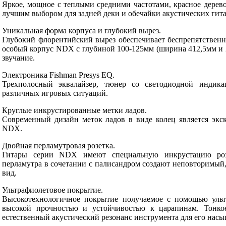
Яркое, мощное с теплыми средними частотами, красное дерево
лучшим выбором для задней деки и обечайки акустических гита
Уникальная форма корпуса и глубокий вырез.
Глубокий флорентийский вырез обеспечивает беспрепятствен
особый корпус NDX с глубиной 100-125мм (ширина 412,5мм и 
звучание.
Электроника Fishman Presys EQ.
Трехполосный эквалайзер, тюнер со светодиодной индика
различных игровых ситуаций.
Круглые инкрустированные метки ладов.
Современный дизайн меток ладов в виде колец является экс
NDX.
Двойная перламутровая розетка.
Гитары серии NDX имеют специальную инкрустацию розе
перламутра в сочетании с палисандром создают неповторимы
вид.
Ультрафиолетовое покрытие.
Высокотехнологичное покрытие получаемое с помощью ультр
высокой прочностью и устойчивостью к царапинам. Тонко
естественный акустический резонанс инструмента для его насы