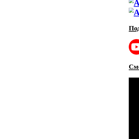
По
См