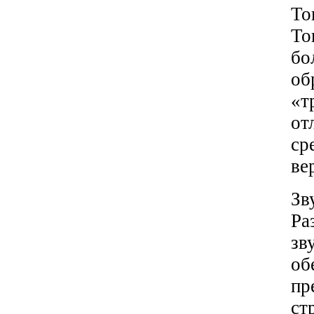
То
То
бо
о
«т
от
ср
ве
Зв
Ра
зв
о
пр
ст