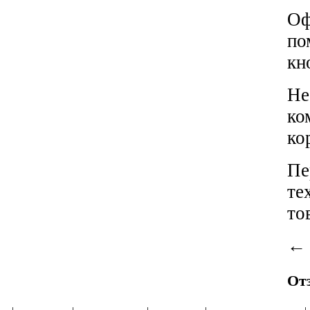
Оф
по
кн
Не
ко
ко
Пе
те
то
От