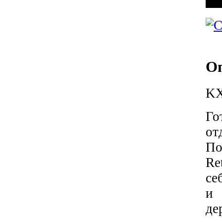
О
KX
Го
от
П
Re
се
и 
де