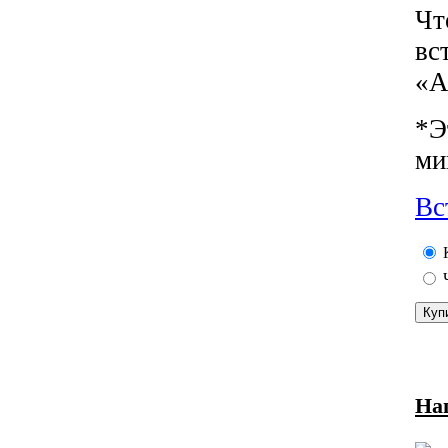
Чт
вс
«А
*Э
ми
Вс
На