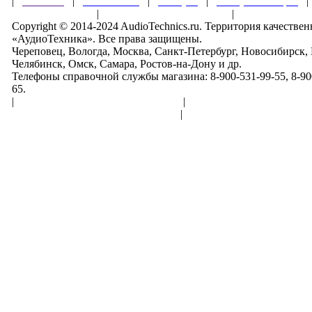
|
Главная
|
О магазине
|
Товары
|
Обзоры и акции
Правила клуба
|
Гарантии безопасности
|
Copyright © 2014-2024 AudioTechnics.ru. Территория качеств
«АудиоТехника». Все права защищены.
Череповец, Вологда, Москва, Санкт-Петербург, Новосибирск,
Челябинск, Омск, Самара, Ростов-на-Дону и др.
Телефоны справочной службы магазина: 8-900-531-99-55, 8-900
65.
|
Пользовательское соглашение
|
Обработка персональн
Политика конфиденциальности
|