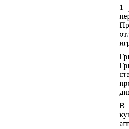
1 
пе
Пр
от
иг
Гр
Гр
ст
пр
ди
В 
ку
ап