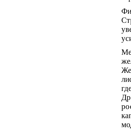
Фи
Ст
ув
ус
Ме
же
Же
ли
гд
Др
ро
ка
мо